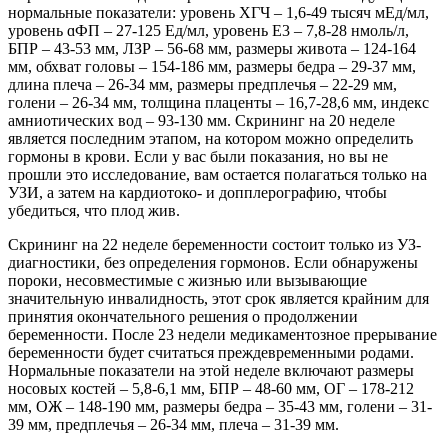
нормальные показатели: уровень ХГЧ – 1,6-49 тысяч мЕд/мл,
уровень ɑФП – 27-125 Ед/мл, уровень E3 – 7,8-28 нмоль/л,
БПР – 43-53 мм, ЛЗР – 56-68 мм, размеры живота – 124-164
мм, обхват головы – 154-186 мм, размеры бедра – 29-37 мм,
длина плеча – 26-34 мм, размеры предплечья – 22-29 мм,
голени – 26-34 мм, толщина плаценты – 16,7-28,6 мм, индекс
амниотических вод – 93-130 мм. Скрининг на 20 неделе
является последним этапом, на котором можно определить
гормоны в крови. Если у вас были показания, но вы не
прошли это исследование, вам остается полагаться только на
УЗИ, а затем на кардиотоко- и допплерографию, чтобы
убедиться, что плод жив.
Скрининг на 22 неделе беременности состоит только из УЗ-
диагностики, без определения гормонов. Если обнаружены
пороки, несовместимые с жизнью или вызывающие
значительную инвалидность, этот срок является крайним для
принятия окончательного решения о продолжении
беременности. После 23 недели медикаментозное прерывание
беременности будет считаться преждевременными родами.
Нормальные показатели на этой неделе включают размеры
носовых костей – 5,8-6,1 мм, БПР – 48-60 мм, ОГ – 178-212
мм, ОЖ – 148-190 мм, размеры бедра – 35-43 мм, голени – 31-
39 мм, предплечья – 26-34 мм, плеча – 31-39 мм.