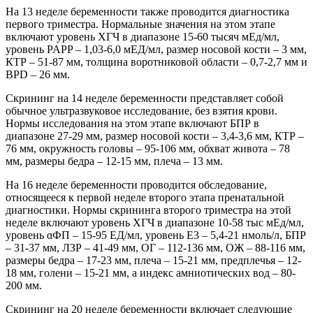
На 13 неделе беременности также проводится диагностика
первого триместра. Нормальные значения на этом этапе
включают уровень ХГЧ в диапазоне 15-60 тысяч мЕд/мл,
уровень PAPP – 1,03-6,0 мЕД/мл, размер носовой кости – 3 мм,
КТР – 51-87 мм, толщина воротниковой области – 0,7-2,7 мм и
BPD – 26 мм.
Скрининг на 14 неделе беременности представляет собой
обычное ультразвуковое исследование, без взятия крови.
Нормы исследования на этом этапе включают БПР в
диапазоне 27-29 мм, размер носовой кости – 3,4-3,6 мм, КТР –
76 мм, окружность головы – 95-106 мм, обхват живота – 78
мм, размеры бедра – 12-15 мм, плеча – 13 мм.
На 16 неделе беременности проводится обследование,
относящееся к первой неделе второго этапа пренатальной
диагностики. Нормы скрининга второго триместра на этой
неделе включают уровень ХГЧ в диапазоне 10-58 тыс мЕд/мл,
уровень ɑФП – 15-95 ЕД/мл, уровень E3 – 5,4-21 нмоль/л, БПР
– 31-37 мм, ЛЗР – 41-49 мм, ОГ – 112-136 мм, ОЖ – 88-116 мм,
размеры бедра – 17-23 мм, плеча – 15-21 мм, предплечья – 12-
18 мм, голени – 15-21 мм, а индекс амниотических вод – 80-
200 мм.
Скрининг на 20 неделе беременности включает следующие