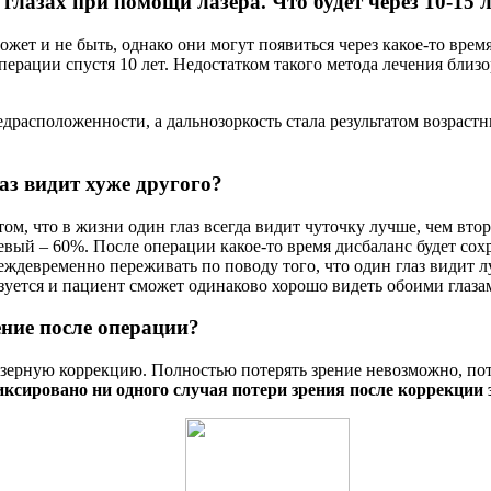
глазах при помощи лазера. Что будет через 10-15 
ет и не быть, однако они могут появиться через какое-то время
операции спустя 10 лет. Недостатком такого метода лечения близо
драсположенности, а дальнозоркость стала результатом возрастн
аз видит хуже другого?
том, что в жизни один глаз всегда видит чуточку лучше, чем вт
евый – 60%. После операции какое-то время дисбаланс будет сох
ждевременно переживать по поводу того, что один глаз видит л
изуется и пациент сможет одинаково хорошо видеть обоими глаза
ение после операции?
азерную коррекцию. Полностью потерять зрение невозможно, пот
ксировано ни одного случая потери зрения после коррекции 