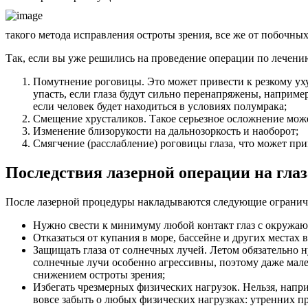
такого метода исправления остроты зрения, все же от побочных
Так, если вы уже решились на проведение операции по лечени
Помутнение роговицы. Это может привести к резкому уху
упасть, если глаза будут сильно перенапряжены, наприме
если человек будет находиться в условиях полумрака;
Смещение хрусталиков. Такое серьезное осложнение може
Изменение близорукости на дальнозоркость и наоборот;
Смягчение (расслабление) роговицы глаза, что может пр
Последствия лазерной операции на глаз
После лазерной процедуры накладываются следующие огранич
Нужно свести к минимуму любой контакт глаз с окружающе
Отказаться от купания в море, бассейне и других местах 
Защищать глаза от солнечных лучей. Летом обязательно 
солнечные лучи особенно агрессивны, поэтому даже мале
снижением остроты зрения;
Избегать чрезмерных физических нагрузок. Нельзя, напри
вовсе забыть о любых физических нагрузках: утренних про