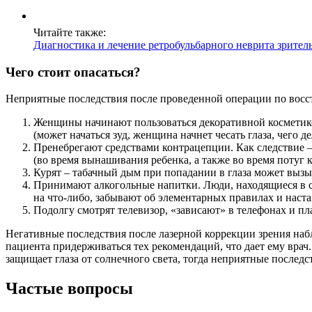
Читайте также:
Диагностика и лечение ретробульбарного неврита зрител
Чего стоит опасаться?
Неприятные последствия после проведенной операции по восст
Женщины начинают пользоваться декоративной косметико
(может начаться зуд, женщина начнет чесать глаза, чего 
Пренебрегают средствами контрацепции. Как следствие – 
(во время вынашивания ребенка, а также во время потуг 
Курят – табачный дым при попадании в глаза может выз
Принимают алкогольные напитки. Люди, находящиеся в сос
на что-либо, забывают об элементарных правилах и наст
Подолгу смотрят телевизор, «зависают» в телефонах и пл
Негативные последствия после лазерной коррекции зрения наб
пациента придерживаться тех рекомендаций, что дает ему врач
защищает глаза от солнечного света, тогда неприятные последст
Частые вопросы