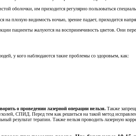
истой оболочки, им приходится регулярно пользоваться специ
 на плохую видимость ночью, зрение падает, приходится напряг
екции пациенты жалуются на восприимчивость цветов. Они перес
дей, у кого наблюдаются такие проблемы со здоровьем, как:
орить о проведении лазерной операции нельзя.
Также запреще
холей, СПИД. Перед тем как решиться на такой метод исправле
льный результат терапии. Также нельзя проводить лазерную кор