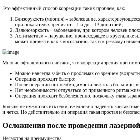
Это эффективный способ коррекции таких проблем, как:
Близорукость (миопия) – заболевание, характеризующее
при показателях зрения от – 1 и до – 13 диоптрий;
Дальнозоркость – заболевание, при котором человек плохо
Астигматизм – нарушение, происходящее в хрусталике или
может привести как к косоглазию, так и к резкому сниже
Многие офтальмологи считают, что коррекция зрения при помощ
Можно навсегда забыть о проблемах со зрением (возрастн
Операция проходит быстро;
После операции нет необходимости лежать в больнице, 
Нет необходимости отлучаться от привычного ритма жиз
Операция проходит безболезненно, поскольку глаза зар
Больше не нужно носить очки, ежедневно надевать контактные 
и четко. Но действительно ли операция такая простая и безопас
Осложнения после проведения лазерной
Несмотря на преимущества