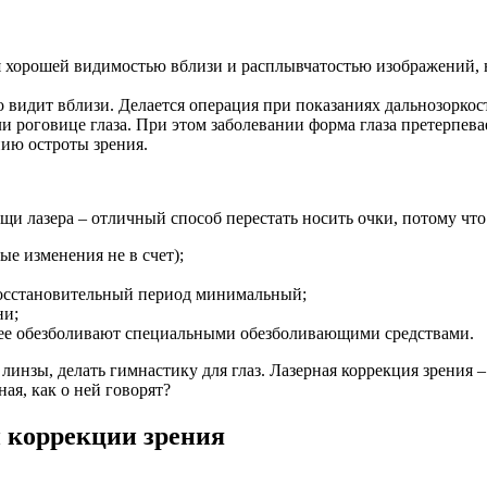
ся хорошей видимостью вблизи и расплывчатостью изображений, 
 видит вблизи. Делается операция при показаниях дальнозоркост
 роговице глаза. При этом заболевании форма глаза претерпевае
нию остроты зрения.
и лазера – отличный способ перестать носить очки, потому что
ые изменения не в счет);
восстановительный период минимальный;
ни;
анее обезболивают специальными обезболивающими средствами.
линзы, делать гимнастику для глаз. Лазерная коррекция зрения
ная, как о ней говорят?
 коррекции зрения