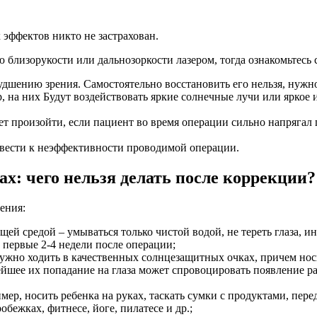
 эффектов никто не застрахован.
ю близорукости или дальнозоркости лазером, тогда ознакомьтес
дшению зрения. Самостоятельно восстановить его нельзя, нужно 
р, на них Будут воздействовать яркие солнечные лучи или яркое
т произойти, если пациент во время операции сильно напрягал г
ивести к неэффективности проводимой операции.
ах: чего нельзя делать после коррекции?
ения:
й средой – умываться только чистой водой, не тереть глаза, и
в первые 2-4 недели после операции;
нужно ходить в качественных солнцезащитных очках, причем носи
йшее их попадание на глаза может спровоцировать появление ра
мер, носить ребенка на руках, таскать сумки с продуктами, пере
бежках, фитнесе, йоге, пилатесе и др.;