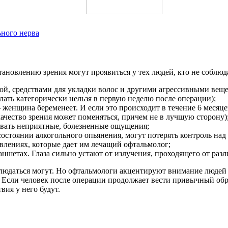
ьного нерва
ановлению зрения могут проявиться у тех людей, кто не соблюд
й, средствами для укладки волос и другими агрессивными вещес
делать категорически нельзя в первую неделю после операции);
женщина беременеет. И если это происходит в течение 6 месяцев
качество зрения может поменяться, причем не в лучшую сторону)
ывать неприятные, болезненные ощущения;
тоянии алкогольного опьянения, могут потерять контроль над с
авлениях, которые дает им лечащий офтальмолог;
аншетах. Глаза сильно устают от излучения, проходящего от раз
людаться могут. Но офтальмологи акцентируют внимание людей 
. Если человек после операции продолжает вести привычный обр
вия у него будут.