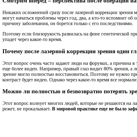
Смотрим вперед – перспектива после операции на 
Никаких осложнений сразу после лазерной коррекции зрения мож
могут начаться проблемы через год, два, а кто-то вспомнит об 
причину заболевания, он борется только с его последствиями.
Поэтому если близорукость развилась на фоне генетической пре
упадет через какое-то время.
Почему после лазерной коррекции зрения один гл
Этот вопрос очень часто задают люди на форумах, а причина в 
еще более виден. Например, правый глаз видит 80% зрения, а л
зрение могло полностью восстановиться. Поэтому не нужно пре
контраст будет виден. Однако через какое-то время все нормал
Можно ли полностью и безвозвратно потерять зр
Этот вопрос волнует многих людей, которые не решаются на л
режет, не прокалывает.
В мировой практике еще не было зафи