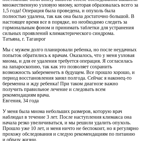
множественную узловую миому, которая образовалась всего за
1,5 года! Операция была проведена, и опухоль была
полностью удалена, так как она была достаточно большой. В
настоящее время все в порядке, но необходимо следить за
гормональным фоном и принимать таблетки для устранения
сильных проявлений климактерического синдрома.
Татьяна, г. Таганрог
Мы с мужем долго планировали ребенка, но после неудачных
попыток обратились к врачам. Оказалось, что у меня узловая
миома, и для ее удаления требуется операция. Я согласилась
на лапароскопию, так как это позволяет сохранить
возможность забеременеть в будущем. Все прошло хорошо, и
период восстановления занял полгода. Сейчас я наконец-то
беременна и жду ребенка! При таком диагнозе важно
получить правильное лечение и следовать всем
рекомендациям врача.
Евгения, 34 года
У меня была миома небольших размеров, которую врач
наблюдал в течение 3 лет. После наступления климакса она
начала резко увеличиваться, и мы решили удалить опухоль.
Прошло уже 10 лет, и меня ничто не беспокоит, но я регулярно
прохожу обследования и следую рекомендациям по питанию
и образу жизни.