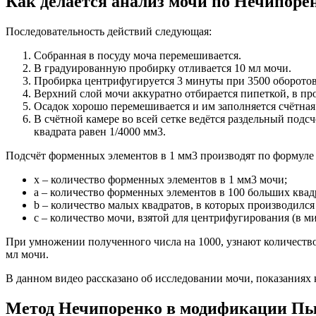
Как делается анализ мочи по Нечипоре
Последовательность действий следующая:
Собранная в посуду моча перемешивается.
В градуированную пробирку отливается 10 мл мочи.
Пробирка центрифугируется 3 минуты при 3500 оборотов
Верхний слой мочи аккуратно отбирается пипеткой, в про
Осадок хорошо перемешивается и им заполняется счётная
В счётной камере во всей сетке ведётся раздельный подс
квадрата равен 1/4000 мм3.
Подсчёт форменных элементов в 1 мм3 производят по формуле x 
x – количество форменных элементов в 1 мм3 мочи;
a – количество форменных элементов в 100 больших квад
b – количество малых квадратов, в которых производился
c – количество мочи, взятой для центрифугирования (в м
При умножении полученного числа на 1000, узнают количество 
мл мочи.
В данном видео рассказано об исследовании мочи, показаниях 
Метод Нечипоренко в модификации П