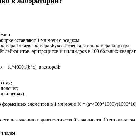
нко в лаборатории?
/мин.
бирке оставляют 1 мл мочи с осадком.
 камера Горяева, камера Фукса-Розенталя или камера Бюркера.
чёт лейкоцитов, эритроцитов и цилиндров в 100 больших квадрат
= (a*4000)/(b*c), в которой:
ратах;
 подсчёт;
иллилитрах).
форменных элементов в 1 мл мочи: K = (a*4000*1000)/(1600*10)
к его назначению и диагностической значимости. Снято каналом 
ытеля