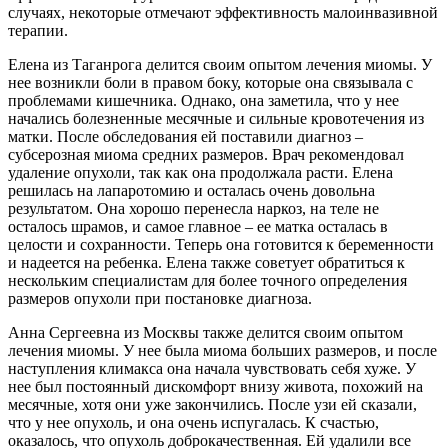
случаях, некоторые отмечают эффективность малоинвазивной
терапии.
Елена из Таганрога делится своим опытом лечения миомы. У
нее возникли боли в правом боку, которые она связывала с
проблемами кишечника. Однако, она заметила, что у нее
начались болезненные месячные и сильные кровотечения из
матки. После обследования ей поставили диагноз –
субсерозная миома средних размеров. Врач рекомендовал
удаление опухоли, так как она продолжала расти. Елена
решилась на лапаротомию и осталась очень довольна
результатом. Она хорошо перенесла наркоз, на теле не
осталось шрамов, и самое главное – ее матка осталась в
целости и сохранности. Теперь она готовится к беременности
и надеется на ребенка. Елена также советует обратиться к
нескольким специалистам для более точного определения
размеров опухоли при постановке диагноза.
Анна Сергеевна из Москвы также делится своим опытом
лечения миомы. У нее была миома больших размеров, и после
наступления климакса она начала чувствовать себя хуже. У
нее был постоянный дискомфорт внизу живота, похожий на
месячные, хотя они уже закончились. После узи ей сказали,
что у нее опухоль, и она очень испугалась. К счастью,
оказалось, что опухоль доброкачественная. Ей удалили все