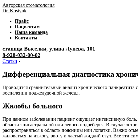
Авторская стоматология
Dr. Kostyuk
Прайс
Пациентам
Наша команда
Контакты
станица Выселки, улица Лунева, 101
8-928-032-00-02
Статьи
›
Дифференциальная диагностика хронич
Проводится сравнительный анализ хронического панкреатита с
воспалении поджелудочной железы.
Жалобы больного
При данном заболевании пациент ощущает интенсивную боль, к
области эпигастральной или левого подреберья. В случае остр
распространяться в область поясницы или лопатки. Важно отм
жаловаться на изжогу, рвоту и частый жидкий стул. Все эти 