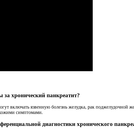
ы за хронический панкреатит?
огут включать язвенную болезнь желудка, рак поджелудочной ж
схожими симптомами.
фференциальной диагностики хронического панкре