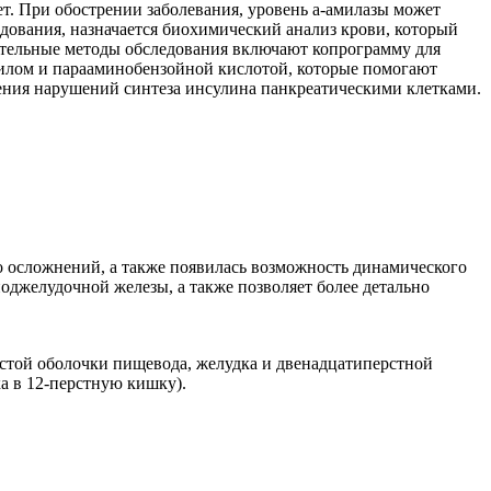
т. При обострении заболевания, уровень а-амилазы может
едования, назначается биохимический анализ крови, который
ительные методы обследования включают копрограмму для
олилом и парааминобензойной кислотой, которые помогают
ления нарушений синтеза инсулина панкреатическими клетками.
о осложнений, а также появилась возможность динамического
оджелудочной железы, а также позволяет более детально
истой оболочки пищевода, желудка и двенадцатиперстной
а в 12-перстную кишку).