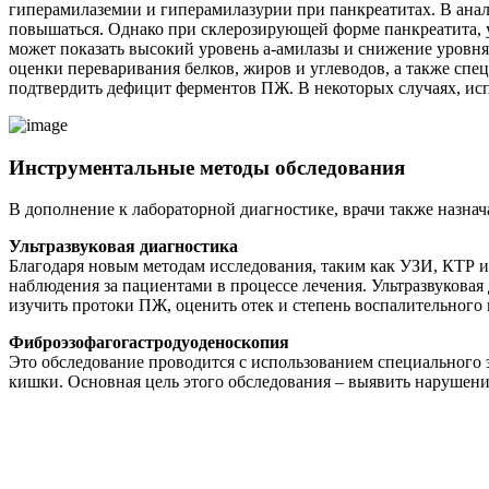
гиперамилаземии и гиперамилазурии при панкреатитах. В анал
повышаться. Однако при склерозирующей форме панкреатита, у
может показать высокий уровень а-амилазы и снижение уровн
оценки переваривания белков, жиров и углеводов, а также сп
подтвердить дефицит ферментов ПЖ. В некоторых случаях, исп
Инструментальные методы обследования
В дополнение к лабораторной диагностике, врачи также назна
Ультразвуковая диагностика
Благодаря новым методам исследования, таким как УЗИ, КТР и
наблюдения за пациентами в процессе лечения. Ультразвуковая
изучить протоки ПЖ, оценить отек и степень воспалительного 
Фиброэзофагогастродуоденоскопия
Это обследование проводится с использованием специального 
кишки. Основная цель этого обследования – выявить нарушения