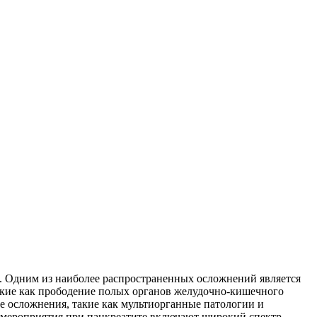
я. Одним из наиболее распространенных осложнений является
такие как прободение полых органов желудочно-кишечного
е осложнения, такие как мультиорганные патологии и
е мероприятия при панкреатите включают широкий спектр