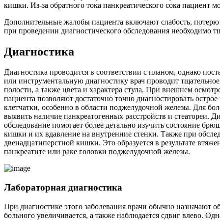
кишки. Из-за обратного тока панкреатического сока пациент 
Дополнительные жалобы пациента включают слабость, потерю 
при проведении диагностического обследования необходимо т
Диагностика
Диагностика проводится в соответствии с планом, однако пос
или инструментальную диагностику врач проводит тщательное 
полости, а также цвета и характера стула. При внешнем осм
пациента позволяют достаточно точно диагностировать остро
клетчатки, особенно в области поджелудочной железы. Для бол
выявить наличие панкреатогенных расстройств и стеатореи. Д
обследование помогает более детально изучить состояние брю
кишки и их вдавление на внутренние стенки. Также при обсл
двенадцатиперстной кишки. Это образуется в результате втя
панкреатите или раке головки поджелудочной железы.
Лабораторная диагностика
При диагностике этого заболевания врачи обычно назначают о
больного увеличивается, а также наблюдается сдвиг влево. Од