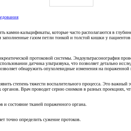
ледования
ь камни-кальцификаты, которые часто располагаются в глубине
и заполненные газом петли тонкой и толстой кишки у пациенто
нкреатической протоковой системы. Эндоультрасонография прово
спользовании датчика ультразвука, что позволяет детально иссл
 позволяет обнаружить опухолевидные изменения на пораженной
ыявить степень тяжести воспалительного процесса. Это важный 
 органов. Врач проводит серию снимков в разных проекциях, чт
в и состояние тканей пораженного органа.
яет точно определить сужение протоков.