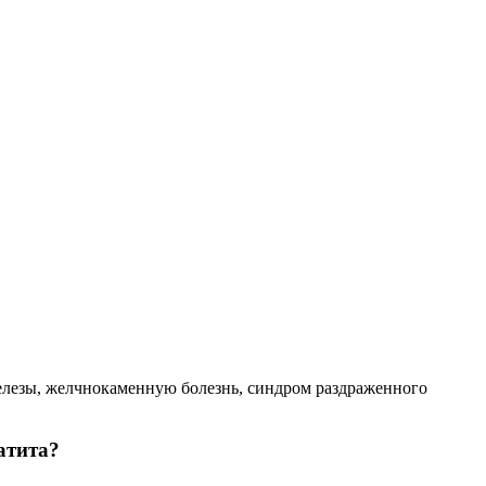
елезы, желчнокаменную болезнь, синдром раздраженного
атита?