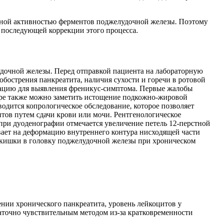
чной активностью ферментов поджелудочной железы. Поэтому
 последующей коррекции этого процесса.
лудочной железы. Перед отправкой пациента на лабораторную
бострения панкреатита, наличия сухости и горечи в ротовой
ьпацию для выявления френикус-симптома. Первые жалобы
тре также можно заметить истощение подкожно-жировой
водится копрологическое обследование, которое позволяет
тов путем сдачи крови или мочи. Рентгенологическое
при дуоденографии отмечается увеличение петель 12-перстной
вает на деформацию внутреннего контура нисходящей части
й кишки в головку поджелудочной железы при хроническом
нии хронического панкреатита, уровень лейкоцитов у
статочно чувствительным методом из-за кратковременности