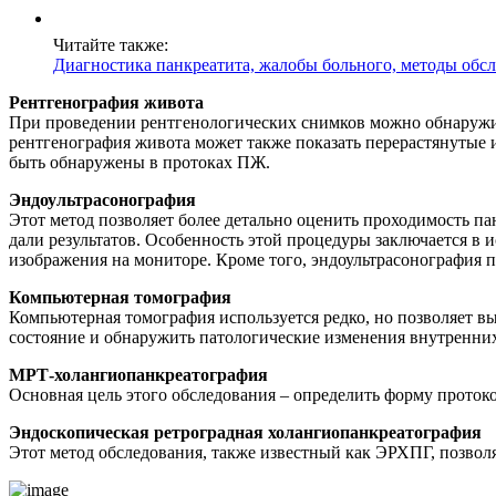
Читайте также:
Диагностика панкреатита, жалобы больного, методы обс
Рентгенография живота
При проведении рентгенологических снимков можно обнаружит
рентгенография живота может также показать перерастянутые 
быть обнаружены в протоках ПЖ.
Эндоультрасонография
Этот метод позволяет более детально оценить проходимость па
дали результатов. Особенность этой процедуры заключается в и
изображения на мониторе. Кроме того, эндоультрасонография
Компьютерная томография
Компьютерная томография используется редко, но позволяет в
состояние и обнаружить патологические изменения внутренних
МРТ-холангиопанкреатография
Основная цель этого обследования – определить форму протоко
Эндоскопическая ретроградная холангиопанкреатография
Этот метод обследования, также известный как ЭРХПГ, позвол