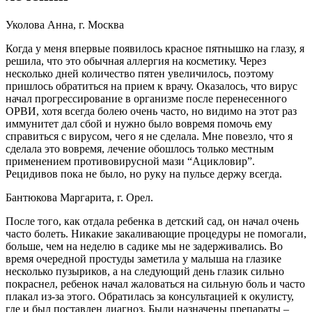
Уколова Анна, г. Москва
Когда у меня впервые появилось красное пятнышко на глазу, я
решила, что это обычная аллергия на косметику. Через
несколько дней количество пятен увеличилось, поэтому
пришлось обратиться на прием к врачу. Оказалось, что вирус
начал прогрессирование в организме после перенесенного
ОРВИ, хотя всегда болею очень часто, но видимо на этот раз
иммунитет дал сбой и нужно было вовремя помочь ему
справиться с вирусом, чего я не сделала. Мне повезло, что я
сделала это вовремя, лечение обошлось только местным
применением противовирусной мази “Ацикловир”.
Рецидивов пока не было, но руку на пульсе держу всегда.
Бантюкова Маргарита, г. Орел.
После того, как отдала ребенка в детский сад, он начал очень
часто болеть. Никакие закаливающие процедуры не помогали,
больше, чем на неделю в садике мы не задерживались. Во
время очередной простуды заметила у малыша на глазике
несколько пузыриков, а на следующий день глазик сильно
покраснел, ребенок начал жаловаться на сильную боль и часто
плакал из-за этого. Обратилась за консультацией к окулисту,
где и был поставлен диагноз. Были назначены препараты –