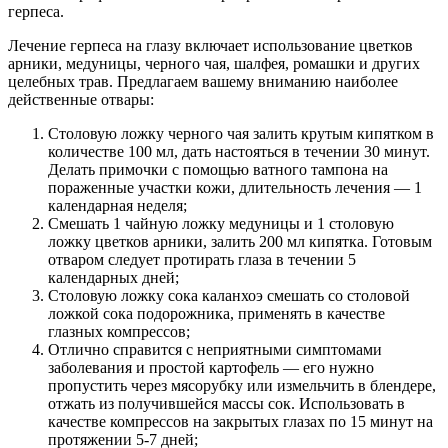
герпеса.
Лечение герпеса на глазу включает использование цветков
арники, медуницы, черного чая, шалфея, ромашки и других
целебных трав. Предлагаем вашему вниманию наиболее
действенные отвары:
Столовую ложку черного чая залить крутым кипятком в
количестве 100 мл, дать настояться в течении 30 минут.
Делать примочки с помощью ватного тампона на
пораженные участки кожи, длительность лечения — 1
календарная неделя;
Смешать 1 чайную ложку медуницы и 1 столовую
ложку цветков арники, залить 200 мл кипятка. Готовым
отваром следует протирать глаза в течении 5
календарных дней;
Столовую ложку сока каланхоэ смешать со столовой
ложкой сока подорожника, применять в качестве
глазных компрессов;
Отлично справится с неприятными симптомами
заболевания и простой картофель — его нужно
пропустить через мясорубку или измельчить в блендере,
отжать из получившейся массы сок. Использовать в
качестве компрессов на закрытых глазах по 15 минут на
протяжении 5-7 дней;