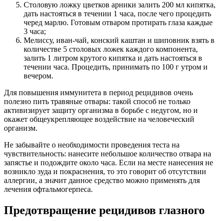
Столовую ложку цветков арники залить 200 мл кипятка,
дать настояться в течении 1 часа, после чего процедить
черед марлю. Готовым отваром протирать глаза каждые
3 часа;
Мелиссу, иван-чай, конский каштан и шиповник взять в
количестве 5 столовых ложек каждого компонента,
залить 1 литром крутого кипятка и дать настояться в
течении часа. Процедить, принимать по 100 г утром и
вечером.
Для повышения иммунитета в период рецидивов очень
полезно пить травяные отвары: такой способ не только
активизирует защиту организма в борьбе с недугом, но и
окажет общеукрепляющее воздействие на человеческий
организм.
Не забывайте о необходимости проведения теста на
чувствительность: нанесите небольшое количество отвара на
запястье и подождите около часа. Если на месте нанесения не
возникло зуда и покраснения, то это говорит об отсутствии
аллергии, а значит данное средство можно применять для
лечения офтальмогерпеса.
Предотвращение рецидивов глазного