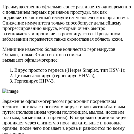
Преимущественно офтальмогерпес развивается одновременно
с появлением первых признаков простуды, так как
подавляется клеточный иммунитет человеческого организма.
Снижение иммунитета только способствует дальнейшему
прогрессированию вируса, который очень быстро
размножается и проникает в роговицу глаза. При данном
заболевании поражается также окологлазная область кожи.
Медицине известно большое количество герпевирусов.
Однако, только 3 типа из этого списка
вызывают офтальмогерпес:
Вирус простого герпеса ((Herpes Simplex, тип HSV-1);
Цитомегаловирус (герпевирус HHV-5);
Герпевирус HHV-3.
Заражение офтальмогерпесом происходит посредством
тесного контакта с носителем вируса и контактно-бытовым
путем (пользованием чужим полотенцем, мылом, носовым
платком, косметикой и прочим). В здоровый организм вирус
проникает через слизистую носа, дыхательные и половые
органы, после чего попадает в кровь и разносится по всему
организму.