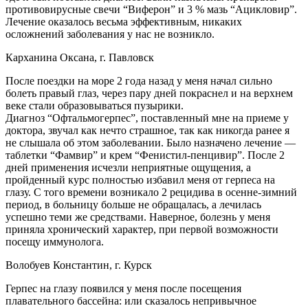
противовирусные свечи “Виферон” и 3 % мазь “Ацикловир”.
Лечение оказалось весьма эффективным, никаких
осложнений заболевания у нас не возникло.
Карханина Оксана, г. Павловск
После поездки на море 2 года назад у меня начал сильно
болеть правый глаз, через пару дней покраснел и на верхнем
веке стали образовываться пузырики.
Диагноз “Офтальмогерпес”, поставленный мне на приеме у
доктора, звучал как нечто страшное, так как никогда ранее я
не слышала об этом заболевании. Было назначено лечение —
таблетки “Фамвир” и крем “Фенистил-пенцивир”. После 2
дней применения исчезли неприятные ощущения, а
пройденный курс полностью избавил меня от герпеса на
глазу. С того времени возникало 2 рецидива в осенне-зимний
период, в больницу больше не обращалась, а лечилась
успешно теми же средствами. Наверное, болезнь у меня
приняла хронический характер, при первой возможности
посещу иммунолога.
Волобуев Константин, г. Курск
Герпес на глазу появился у меня после посещения
плавательного бассейна: или сказалось непривычное