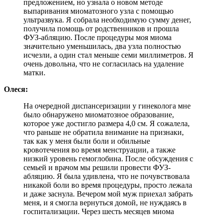
предложением, но узнала о новом методе
выпаривания миоматозного узла с помощью
ультразвука. Я собрала необходимую сумму денег,
получила помощь от родственников и прошла
ФУЗ-абляцию. После процедуры моя миома
значительно уменьшилась, два узла полностью
исчезли, а один стал меньше семи миллиметров. Я
очень довольна, что не согласилась на удаление
матки.
Олеся:
На очередной диспансеризации у гинеколога мне
было обнаружено миоматозное образование,
которое уже достигло размера 4,0 см. Я сожалела,
что раньше не обратила внимание на признаки,
так как у меня были боли и обильные
кровотечения во время менструации, а также
низкий уровень гемоглобина. После обсуждения с
семьей и врачом мы решили провести ФУЗ-
абляцию. Я была удивлена, что не почувствовала
никакой боли во время процедуры, просто лежала
и даже заснула. Вечером мой муж приехал забрать
меня, и я смогла вернуться домой, не нуждаясь в
госпитализации. Через шесть месяцев миома