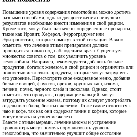
Повышение уровня содержания гемоглобина можно достичь
разными способами, однако для достижения наилучших
результатов необходимо внести изменения в свой рацион.
Кроме того, могут быть назначены определенные препараты,
такие как Ировит, Хеферол, Ферроградумет или
Эритропоэтин, которые помогут в этой ситуации. Важно
отметить, что лечение этими препаратами должно
проводиться только под наблюдением врача. Существует
множество советов о том, как увеличить уровень
гемоглобина. Например, рекомендуется добавить больше
продуктов, богатых железом, в свой рацион и ограничить или
полностью исключить продукты, которые могут затруднять
его усвоение. Пересмотрите свое ежедневное меню, добавив
больше овощей, фруктов, орехов, крупных каш, изюма,
печени, почек, черного хлеба и шоколада. Однако, стоит
отметить, что продукты, содержащие кальций, могут
затруднять усвоение железа, поэтому их следует употреблять
отдельно от блюд, богатых железом. То же самое относится к
чаю и кофе, так как они содержат танин и кофеин, которые
могут влиять на усвоение железа.
Вместе с этими мерами, лечение миомы и устранение
кровопотерь могут помочь нормализовать уровень
гемоглобина, что значительно улучшит общее состояние