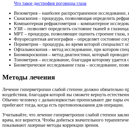
Что такое дистрофия роговицы глаза
Визометрия – наиболее распространенное исследование, к
Скиаскопия – процедура, позволяющая определить рефрак
Компьютерная рефрактометрия – компьютерное исследова
УЗИ – позволяет определить состояние тканей в глазница
МРТ – процедура, позволяющее оценить строение глаза, 
Флуоресцентная ангиография – определяет состояние сосу
Периметрия – процедура, во время которой специалист оп
Офтальмоскопия – метод исследование, при котором спец
Биомикроскопия – метод диагностики, который проводитс
Тонометрия – исследование, благодаря которому удается 
Биометрическое исследование глаза – исследование, позв
Методы лечения
Лечение гиперметропии слабой степени должно обязательно п
воздействия, благодаря которой вы сможете вернуть естестве
Обычно человеку с дальнозоркостью прописывают две пары очк
прибегают тогда, когда есть противопоказания для операции.
Учитывайте, что лечение гиперметропии слабой степени заключ
врача, все вернется. Чтобы добиться значительного терапевт
показывают лазерные методы коррекции зрения.