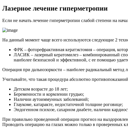
Лазерное лечение гиперметропии
Если не начать лечение гиперметропии слабой степени на нача
На данный момент чаще всего используются следующие 2 техн
ФРК – фоторефрактивная кератэктомия – операция, кото
ЛАСИК – лазерный кератомилез – комбинированный спосо
наиболее безопасной и эффективной, с ее помощью удаетс
Операция при дальнозоркости – наиболее радикальный метод ле
Учитывайте, что такая процедура абсолютно противопоказаний
Детском возрасте до 18 лет;
Беременности и кормлении грудью;
Наличии аутоиммунных заболеваний;
Глаукоме, катаракте, недостаточной толщине роговице;
Эндогенном психозе, сахарном диабете, наличии кардиос
При правильно проведенной операции прогноз на выздоровлени
Проводить операцию на глазах можно только в проверенных к