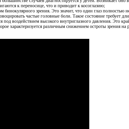
 большинстве случаев диагностируется у детей. Возникает оно в
вигаются к переносице, что и приводит к косоглазию;
 бинокулярного зрения. Это значит, что один глаз полностью не
овоцировать частые головные боли. Такое состояние требует дли
ся под воздействием высокого внутриглазного давления. Это кра
рое характеризуется различным снижением остроты зрения на ра