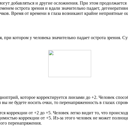
могут добавляться и другие осложнения. При этом продолжается
еменем острота зрения и вдали значительно падает, дегенератив
чков. Время от времени в глаза возникают крайне неприятные о
, при котором у человека значительно падает острота зрения. С
иоптрий, которое корректируется линзами до +2. Человек способ
и вы не будете носить очки, то перенапряженность в глазах сп
ся коррекции от +2 до +5. Человек легко видит то, что происход
димостью коррекции от +5. Из-за этого человек не может полноц
ого перенапряжения.