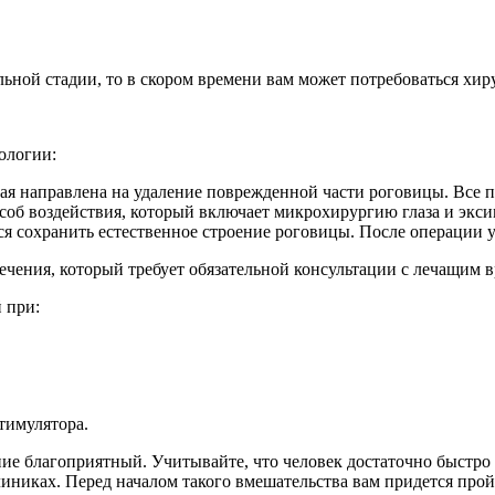
льной стадии, то в скором времени вам может потребоваться хир
ологии:
рая направлена на удаление поврежденной части роговицы. Все 
б воздействия, который включает микрохирургию глаза и экси
я сохранить естественное строение роговицы. После операции у
чения, который требует обязательной консультации с лечащим в
 при:
тимулятора.
е благоприятный. Учитывайте, что человек достаточно быстро 
линиках. Перед началом такого вмешательства вам придется пр