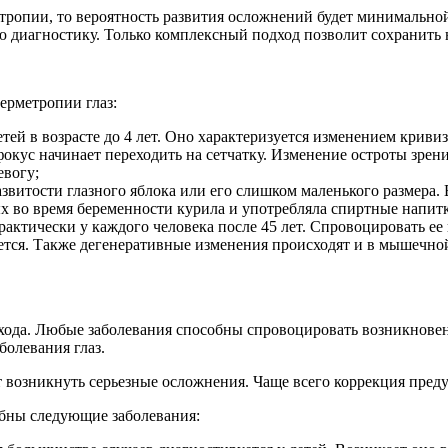
ропии, то вероятность развития осложнений будет минимальной
ю диагностику. Только комплексный подход позволит сохранить 
ерметропии глаз:
етей в возрасте до 4 лет. Оно характеризуется изменением криви
фокус начинает переходить на сетчатку. Изменение остроты зрения
евогу;
звитости глазного яблока или его слишком маленького размера.
рых во время беременности курила и употребляла спиртные напит
практически у каждого человека после 45 лет. Спровоцировать ее
ается. Также дегенеративные изменения происходят и в мышечной
 ухода. Любые заболевания способны спровоцировать возникнове
олевания глаз.
т возникнуть серьезные осложнения. Чаще всего коррекция пред
бны следующие заболевания: