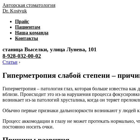
Авторская стоматология
Dr. Kostyuk
Прайс
Пациентам
Наша команда
Контакты
станица Выселки, улица Лунева, 101
8-928-032-00-02
Статьи
›
Гиперметропия слабой степени – причи
Гиперметропия – патология глаз, которая больше известна как 
вблизи. Происходит это из-за нарушения процесса фокусировки
возникает из-за патологий хрусталика, когда он теряет прелом
Обычно первые признаки дальнозоркости возникают у людей к 40
Процесс аккомодации в глазу не может протекать нормально, ч
постоянно носить очки.
Причины развития