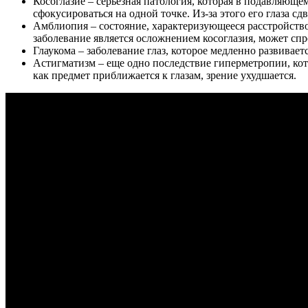
Косоглазие – серьезная патология, которая в подавляющем
сфокусироваться на одной точке. Из-за этого его глаза сд
Амблиопия – состояние, характеризующееся расстройством
заболевание является осложнением косоглазия, может спр
Глаукома – заболевание глаз, которое медленно развивает
Астигматизм – еще одно последствие гиперметропии, кото
как предмет приближается к глазам, зрение ухудшается.