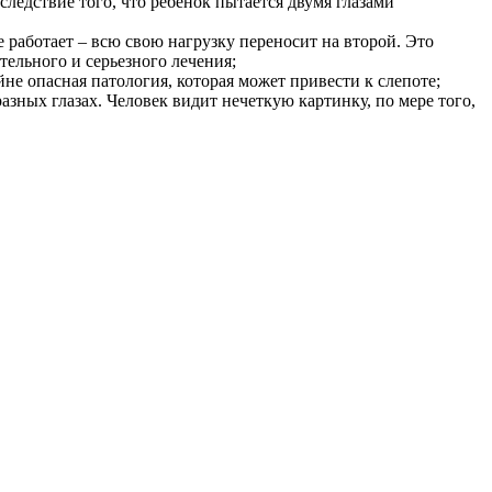
следствие того, что ребенок пытается двумя глазами
 работает – всю свою нагрузку переносит на второй. Это
тельного и серьезного лечения;
йне опасная патология, которая может привести к слепоте;
зных глазах. Человек видит нечеткую картинку, по мере того,