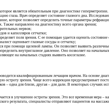
оторое является обязательным при диагностике гиперметропии. 
цию глаза. Врач определяет состояние глазного дна. Исследова
ние, которое позволяет определить точные параметры рефракци
х. Также направлено на диагностику всего органа зрения;
зрительных нервов;
дов и капилляров сетчатки;
ределяет поля зрения. С ее помощью удается оценить состояние 
иалист оценивает глазные сосуды и сетчатку;
я при помощи щелевой лампы. Он позволяет выявить различные 
определить внутриглазное давление. Оно позволяет на начальных
оляющее на начальных стадиях выявить косоглазие.
роводится квалифицированным лечащим врачом. На основе диагн
нную остроту зрения. Чаще всего коррекция предусматривает по
ов – одна для близи, другая – для дали. В некоторых случаях 
ается в улучшении остроты зрения. Это все временная мера – к
ического результата, специалисты отправляют пациентов на мас