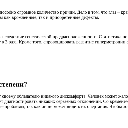
особно огромное количество причин. Дело в том, что глаз – кр
ны как врожденные, так и приобретенные дефекты.
 вследствие генетической предрасположенности. Статистика пок
ет в 3 раза. Кроме того, спровоцировать развитие гиперметроп
степени?
ет своему обладателю никакого дискомфорта. Человек может жал
т диагностировать никаких серьезных отклонений. Со временем 
 проблемы, так как он не может видеть их очертания. Чтобы хот