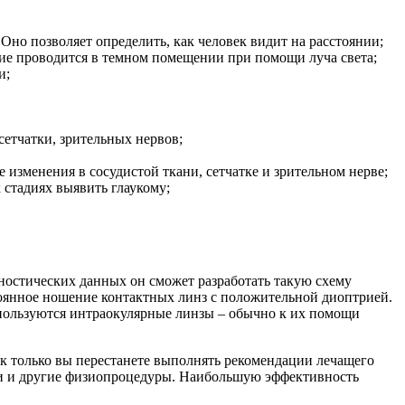
Оно позволяет определить, как человек видит на расстоянии;
ние проводится в темном помещении при помощи луча света;
и;
сетчатки, зрительных нервов;
изменения в сосудистой ткани, сетчатке и зрительном нерве;
 стадиях выявить глаукому;
остических данных он сможет разработать такую схему
стоянное ношение контактных линз с положительной диоптрией.
используются интраокулярные линзы – обычно к их помощи
ак только вы перестанете выполнять рекомендации лечащего
сажи и другие физиопроцедуры. Наибольшую эффективность