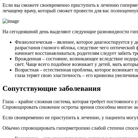
Если вы сможете своевременно приступить к лечению гипермет
лечащему врачу, который сможет провести для вас полноценну
На сегодняшний день выделяют следующие разновидности гип
Физиологическая – явление, которое диагностируется у д
разрастания глазного яблока, следствие чего оптический 
начинает восстанавливаться, родителям следует забить тр
Врожденная – состояние, возникающее вследствие недора
свет. Чаще всего подобное возникает у детей, мать кото
Возрастная – естественная проблема, которое возникает 
глаза теряет свою эластичность – его кривизна увеличив
Сопутствующие заболевания
Глаза – крайне сложная система, которая требует постоянного
Спровоцировать снижение остроты зрения способны многие заб
Если своевременно не приступить к лечению, у пациента могу
Обычно спровоцировать гиперметропию слабой степени спосо