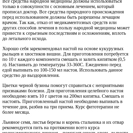
Все средства народной медицины должны использоваться
только в совокупности с основным лечением, который
прописал доктор. Все средства природного происхождения
перед использованием должны быть разрешены лечащим
врачом. Так как, отказ от медикаментозных средств или
других способов лечения в пользу народной медицины может
привести к серьезным последствиям и осложнениям, вплоть
до летального исхода.
Хорошо себя зарекомендовал настой на основе кукурузных
рыльцев и хвостиков вишни. Для приготовления потребуется
по 10 г каждого компонента смешать и залить кипятком (0,5
л). Настаивать до температуры 33-360С. Ежедневно перед
едой выпивать по 100-150 мл настоя. Использовать данное
средство до выздоровления.
Цветки черной бузины помогут справиться с неприятными
признаками болезни. Для приготовления целебного настоя
необходимо взять 10 г цветов на 200мл кипятка. Смешать и
настоять. Приготовленный настой необходимо выпивать в
течение дня, разбив на три приема. Курс фитотерапии не
более месяца.
Льняное семя, листья березы и корень стальника и их отвар
рекомендуется пить на протяжении всего курса
медикаментозного лечения – помогает очисть кровь, вывести