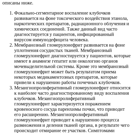
описаны ниже.
Фокально-сегментарное воспаление клубочков
развивается на фоне токсического воздействия этанола,
наркотических препаратов, радиационного облучения и
химических соединений. Также данный вид часто
диагностируется у пациентов, инфицированный
вирусом иммунодефицита человека.
Мембранозный гломерулонефрит развивается на фоне
уплотнения сосудистых тканей. Мембранозный
гломерулонефрит диагностируется у пациентов, которые
имеют в анамнезе гепатит или онкологию органов
мочевыделительной системы. Кроме это мембранозный
гломерулонефрит может быть результатом приема
некоторых медикаментозных препаратов, которые
привели к нарушению работы почечных клубочков.
Мезангиопролиферативный гломерулонефрит относится
к наиболее часто диагностированному виду воспаления
клубочков. Мезангиопролиферативный
гломерулонефрит характеризуется поражением
кровеносного сосуда паренхимы почки, что приводит
его расширению. Мезангиопролиферативный
гломерулонефрит приводит к нарушению процесса
размножения и деления тканей органа, в результате чего
происходит отмирание ее участков. Симптомами