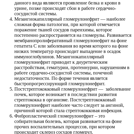
данного вида являются проявление белка и крови в
урине, позже происходят сбои в работе сердечно-
сосудистой системы.
Мезангиокапиллярный гломерулонефрит — наиболее
сложная форма патологии, при которой отмечается
поражение тканей сосудов паренхимы, которое
постепенно распространяется на гломерулы. Развивается
мембранопролиферативный гломерулонефрит на фоне
гепатита С или заболевания во время которого на фоне
низких температур происходит выпадение в осадок
иммуноглобулинов. Мезангиокапиллярный
гломерулонефрит приводит к диуретическим
расстройствам, гематурии, протеинурии, нарушениям в
работе сердечно-сосудистой системы, почечной
недостаточности. По форме течения является
быстропрогрессирующий гломерулонефрит.
Постстрептококковый гломерулонефрит — заболевание
почек, которое возникает в последствии развития
стрептококка в организме. Постстрептококковый
гломерулонефрит наиболее часто следует за ангиной,
причиной которой стала стрептококковая инфекция.
Фибропластический гломерулонефрит – это
собирательная болезнь, которая развивается на фоне
прочих воспалительных процессов, при котором
происходит склероз сосудов гломерул.