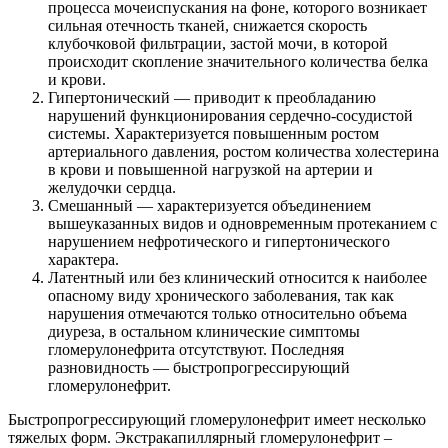
процесса мочеиспускания на фоне, которого возникает
сильная отечность тканей, снижается скорость
клубочковой фильтрации, застой мочи, в которой
происходит скопление значительного количества белка
и крови.
Гипертонический — приводит к преобладанию
нарушений функционирования сердечно-сосудистой
системы. Характеризуется повышенным ростом
артериального давления, ростом количества холестерина
в крови и повышенной нагрузкой на артерии и
желудочки сердца.
Смешанный — характеризуется объединением
вышеуказанных видов и одновременным протеканием с
нарушением нефротического и гипертонического
характера.
Латентный или без клинический относится к наиболее
опасному виду хронического заболевания, так как
нарушения отмечаются только относительно объема
диуреза, в остальном клинические симптомы
гломерулонефрита отсутствуют. Последняя
разновидность — быстропрогрессирующий
гломерулонефрит.
Быстропрогрессирующий гломерулонефрит имеет несколько
тяжелых форм. Экстракапиллярный гломерулонефрит –