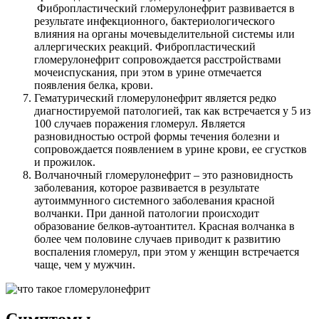
Фибропластический гломерулонефрит развивается в
результате инфекционного, бактериологического
влияния на органы мочевыделительной системы или
аллергических реакций. Фибропластический
гломерулонефрит сопровождается расстройствами
мочеиспускания, при этом в урине отмечается
появления белка, крови.
Гематурический гломерулонефрит является редко
диагностируемой патологией, так как встречается у 5 из
100 случаев поражения гломерул. Является
разновидностью острой формы течения болезни и
сопровождается появлением в урине крови, ее сгустков
и прожилок.
Волчаночный гломерулонефрит – это разновидность
заболевания, которое развивается в результате
аутоиммунного системного заболевания красной
волчанки. При данной патологии происходит
образование белков-аутоантител. Красная волчанка в
более чем половине случаев приводит к развитию
воспаления гломерул, при этом у женщин встречается
чаще, чем у мужчин.
Симптомы