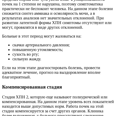
почек на 1 степени не нарушена, поэтому симптоматика
практически не беспокоит человека. На данном этапе болезни
снижается синтез аммиака и осмолярность мочи, а в
результатах анализов нет значительных отклонений. При
развитии латентной формы ХПН симптомы отсутствуют или
могут, провялятся в виде других отклонений.
Больные в этот период могут жаловаться на:
скачки артериального давления;
повышенную утомляемость;
сухость во рту;
сильную жажду.
Если на этом этапе диагностировать болезнь, провести
адекватное лечение, прогноз на выздоровление вполне
благоприятный.
Компенсированная стадия
Стадия ХПН 2, которую еще называют полиурической или
компенсированная. На данном этапе уровень всех показателей
находится выше допустимых норм. Работа почек на этой
стадии компенсируется за счет других органов. Клиника
более выраженная, у больного присутствуют следующие