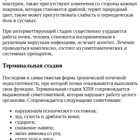
никтурии, также присутствуют изменения со стороны кожных
покровов, которая становится дряблой, теряет природный
цвет, также может присутствовать слабость и периодическая
боль в суставах.
При интермиттирующей стадии существенно ухудшается
работа почек, человек становится восприимчивым к
различным вирусным инфекциям, исчезает аппетит. Лечение
проводиться комплексно, состоит из симптоматических и
системных препаратов.
Терминальная стадия
Последняя и самая тяжелая форма хронической почечной
недостаточности, при которой почки отказываются выполнять
свои функции. Терминальная стадия ХПН сопровождается
выраженной симптоматикой, которая нарушает работу целого
организма. Сопровождается следующими симптомами:
нарушением психического состояния;
зуд, сухость и дряблость кожи;
судороги;
снижение памяти;
запах аммиака со рта;
отеки тела и лица;