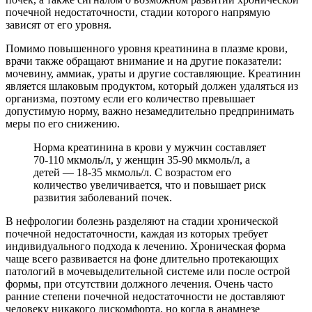
почечной недостаточности, стадии которого напрямую
зависят от его уровня.
Помимо повышенного уровня креатинина в плазме крови,
врачи также обращают внимание и на другие показатели:
мочевину, аммиак, ураты и другие составляющие. Креатинин
является шлаковым продуктом, который должен удаляться из
организма, поэтому если его количество превышает
допустимую норму, важно незамедлительно предпринимать
меры по его снижению.
Норма креатинина в крови у мужчин составляет
70-110 мкмоль/л, у женщин 35-90 мкмоль/л, а
детей — 18-35 мкмоль/л. С возрастом его
количество увеличивается, что и повышает риск
развития заболеваний почек.
В нефрологии болезнь разделяют на стадии хронической
почечной недостаточности, каждая из которых требует
индивидуального подхода к лечению. Хроническая форма
чаще всего развивается на фоне длительно протекающих
патологий в мочевыделительной системе или после острой
формы, при отсутствии должного лечения. Очень часто
ранние степени почечной недостаточности не доставляют
человеку никакого дискомфорта, но когда в анамнезе