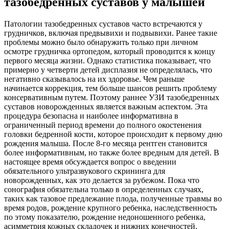
тазобедренных суставов у малышей
Патологии тазобедренных суставов часто встречаются у
грудничков, включая предвывихи и подвывихи. Ранее такие
проблемы можно было обнаружить только при личном
осмотре грудничка ортопедом, который проводится к концу
первого месяца жизни. Однако статистика показывает, что
примерно у четверти детей дисплазия не определялась, что
негативно сказывалось на их здоровье. Чем раньше
начинается коррекция, тем больше шансов решить проблему
консервативным путем. Поэтому раннее УЗИ тазобедренных
суставов новорожденных является важным аспектом. Эта
процедура безопасна и наиболее информативна в
ограниченный период времени до полного окостенения
головки бедренной кости, которое происходит к первому дню
рождения малыша. После 8-го месяца рентген становится
более информативным, но также более вредным для детей. В
настоящее время обсуждается вопрос о введении
обязательного ультразвукового скрининга для
новорожденных, как это делается за рубежом. Пока что
сонография обязательна только в определенных случаях,
таких как тазовое предлежание плода, полученные травмы во
время родов, рождение крупного ребенка, наследственность
по этому показателю, рождение недоношенного ребенка,
асимметрия кожных складочек и нижних конечностей.