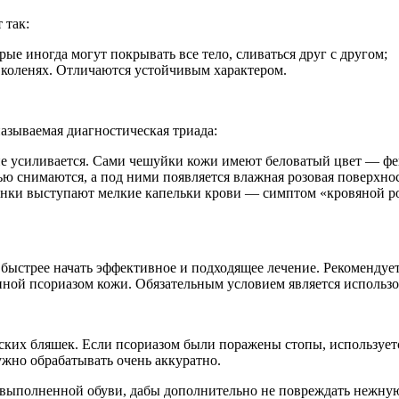
 так:
ые иногда могут покрывать все тело, сливаться друг с другом;
 коленях. Отличаются устойчивым характером.
азываемая диагностическая триада:
е усиливается. Сами чешуйки кожи имеют беловатый цвет — фе
ью снимаются, а под ними появляется влажная розовая поверхн
ёнки выступают мелкие капельки крови — симптом «кровяной р
 быстрее начать эффективное и подходящее лечение. Рекомендуе
нной псориазом кожи. Обязательным условием является использ
ких бляшек. Если псориазом были поражены стопы, используется 
ужно обрабатывать очень аккуратно.
 выполненной обуви, дабы дополнительно не повреждать нежную