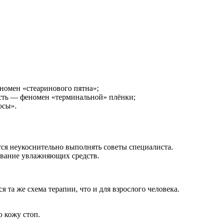
номен «стеаринового пятна»;
ость — феномен «терминальной» плёнки;
осы».
тся неукоснительно выполнять советы специалиста.
ование увлажняющих средств.
та же схема терапии, что и для взрослого человека.
 кожу стоп.