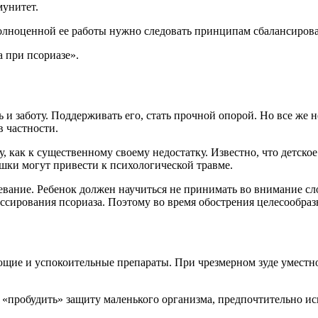
унитет.
полноценной ее работы нужно следовать принципам сбалансиров
 при псориазе».
и заботу. Поддерживать его, стать прочной опорой. Но все же н
 частности.
 как к существенному своему недостатку. Известно, что детское
шки могут привести к психологической травме.
левание. Ребенок должен научиться не принимать во внимание с
ирования псориаза. Поэтому во время обострения целесообразно
ие и успокоительные препараты. При чрезмерном зуде уместно
 «пробудить» защиту маленького организма, предпочтительно ис