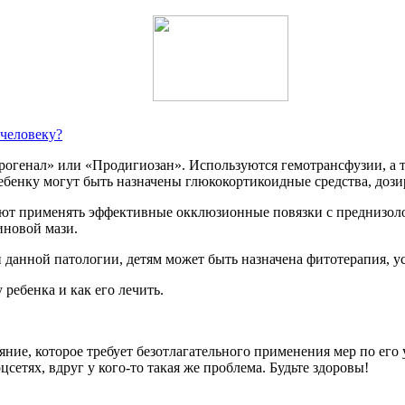
 человеку?
огенал» или «Продигиозан». Используются гемотрансфузии, а т
ребенку могут быть назначены глюкокортикоидные средства, доз
ндуют применять эффективные окклюзионные повязки с преднизо
иновой мази.
и данной патологии, детям может быть назначена фитотерапия, 
 ребенка и как его лечить.
ояние, которое требует безотлагательного применения мер по ег
цсетях, вдруг у кого-то такая же проблема. Будьте здоровы!