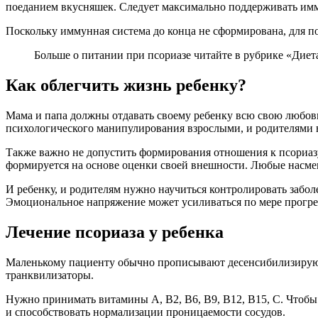
поеданием вкусняшек. Следует максимально поддерживать имм
Поскольку иммунная система до конца не сформирована, для 
Больше о питании при псориазе читайте в рубрике «Диета
Как облегчить жизнь ребенку?
Мама и папа должны отдавать своему ребенку всю свою любовь 
психологического манипулирования взрослыми, и родителями в
Также важно не допустить формирования отношения к псориазу,
формируется на основе оценки своей внешности. Любые насме
И ребенку, и родителям нужно научиться контролировать забо
Эмоциональное напряжение может усиливаться по мере прогресс
Лечение псориаза у ребенка
Маленькому пациенту обычно прописывают десенсибилизирующ
транквилизаторы.
Нужно принимать витамины А, B2, B6, B9, B12, B15, С. Чтобы
и способствовать нормализации проницаемости сосудов.