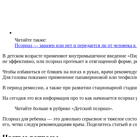
Читайте также:
Псориаз — заразен или нет и передается ли от человека к
В детском возрасте применяют внутримышечное введение «Пир
не эффективно, или псориаз протекает в отягощенной форме, 
Чтобы избавиться от бляшек на ногах и руках, врачи рекоме
Для головы показано применение папавериновой или теофилл
В период ремиссии, а также при развитии стационарной стади
На сегодня это вся информация про то как начинается псориаз у
Читайте больше в рубрике «Детский псориаз».
Псориаз для ребенка — это довольно серьезное и тяжелое сост
его, четко следуя рекомендациям врача. Поделитесь статьей в со