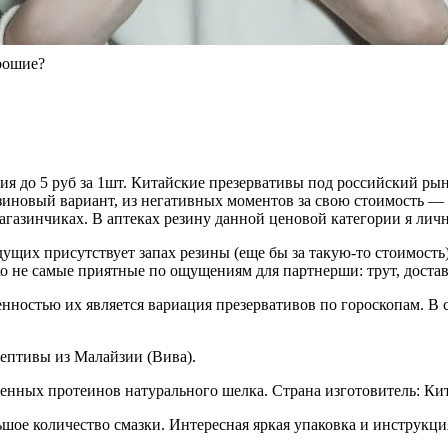
рошие?
рия до 5 руб за 1шт. Китайские презервативы под российский рыно
й резиновый вариант, из негативных моментов за свою стоимость
агазинчиках. В аптеках резину данной ценовой категории я личн
дыдущих присутствует запах резины (еще бы за такую-то стоимос
ко не самые приятные по ощущениям для партнерши: трут, доста
обенностью их является вариация презервативов по гороскопам. В
ацептивы из Малайзии (Вива).
генных протеинов натурального шелка. Страна изготовитель: Ки
льшое количество смазки. Интересная яркая упаковка и инструкци