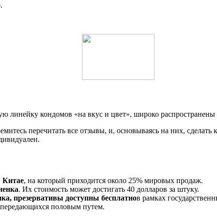
.
ую линейку кондомов «на вкус и цвет», широко распространены 
митесь перечитать все отзывы, и, основываясь на них, сделать 
ндивидуален.
в Китае
, на который приходится около 25% мировых продаж.
ненка
. Их стоимость может достигать 40 долларов за штуку.
ка, презервативы доступны бесплатно
в рамках государственн
 передающихся половым путем.