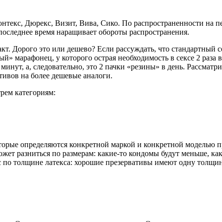
текс, Дюрекс, Визит, Вива, Сико. По распространенности на п
 последнее время наращивает обороты распространения.
 акт. Дорого это или дешево? Если рассуждать, что стандартный с
 марафонец, у которого острая необходимость в сексе 2 раза в де
 минут, а, следовательно, это 2 пачки «резины» в день. Рассматр
тивов на более дешевые аналоги.
рем категориям:
торые определяются конкретной маркой и конкретной моделью п
может разниться по размерам: какие-то кондомы будут меньше, к
ос по толщине латекса: хорошие презервативы имеют одну толщин