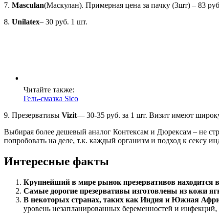
7.
Masculan
(Маскулан). Примерная цена за пачку (3шт) – 83 руб
8.
Unilatex
– 30 руб. 1 шт.
Читайте также:
Гель-смазка Sico
9. Презервативы
Vizit
— 30-35 руб. за 1 шт. Визит имеют широк
Выбирая более дешевый аналог Контексам и Дюрексам – не стре
попробовать на деле, т.к. каждый организм и подход к сексу и
Интересные факты
Крупнейший в мире рынок презервативов находится 
Самые дорогие презервативы изготовлены из кожи яг
В некоторых странах, таких как Индия и Южная Афри
уровень незапланированных беременностей и инфекций,