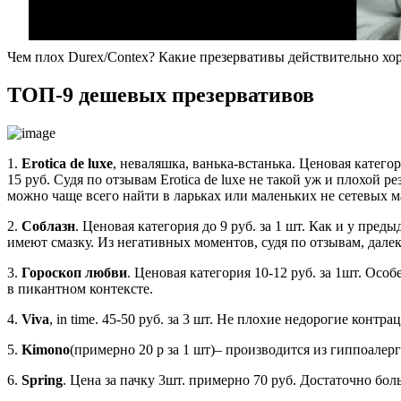
Чем плох Durex/Contex? Какие презервативы действительно хо
ТОП-9 дешевых презервативов
1.
Erotica de luxe
, неваляшка, ванька-встанька. Ценовая катего
15 руб. Судя по отзывам Erotica de luxe не такой уж и плохо
можно чаще всего найти в ларьках или маленьких не сетевых м
2.
Соблазн
. Ценовая категория до 9 руб. за 1 шт. Как и у пре
имеют смазку. Из негативных моментов, судя по отзывам, дале
3.
Гороскоп любви
. Ценовая категория 10-12 руб. за 1шт. Ос
в пикантном контексте.
4.
Viva
, in time. 45-50 руб. за 3 шт. Не плохие недорогие контр
5.
Kimono
(примерно 20 р за 1 шт)– производится из гиппоалер
6.
Spring
. Цена за пачку 3шт. примерно 70 руб. Достаточно бо