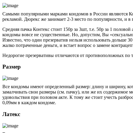
Самыми популярными марками кондомов в России являются Кон
рекламой. Дюрекс же занимает 2-3 место по популярности, и в
Средняя пачка Контекс стоит 150р за 3шт, т.е. 50р за 1 половой
кондомы вовсе не существенные. Но, допустим, Вы «сексуальный»
Известно, что один презерватив нельзя использовать дольше 30
жалко потраченные деньги, и встает вопрос о замене контрацеп
Недорогие презервативы отличаются от противоположных по т
Размер
Все кондомы имеют определенный размер: длину и ширину, ко
замалчивать свои размеры (см. пачку), или же их содержимое 
удовольствия при половом акте. К тому же стоит учесть разбр
0,09мм в каждом кондоме.
Латекс