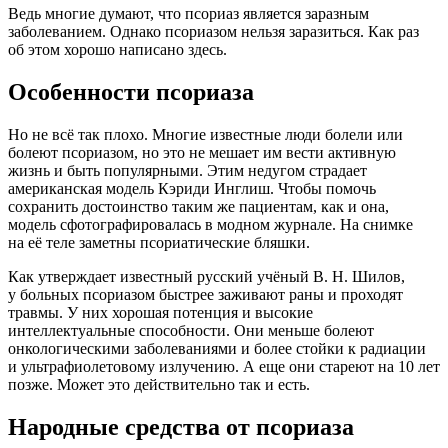
Ведь многие думают, что псориаз является заразным
заболеванием. Однако псориазом нельзя заразиться. Как раз
об этом хорошо написано здесь.
Особенности псориаза
Но не всё так плохо. Многие известные люди болели или
болеют псориазом, но это не мешает им вести активную
жизнь и быть популярными. Этим недугом страдает
американская модель Кэриди Инглиш. Чтобы помочь
сохранить достоинство таким же пациентам, как и она,
модель сфотографировалась в модном журнале. На снимке
на её теле заметны псориатические бляшки.
Как утверждает известный русский учёный В. Н. Шилов,
у больных псориазом быстрее заживают раны и проходят
травмы. У них хорошая потенция и высокие
интеллектуальные способности. Они меньше болеют
онкологическими заболеваниями и более стойки к радиации
и ультрафиолетовому излучению. А еще они стареют на 10 лет
позже. Может это действительно так и есть.
Народные средства от псориаза