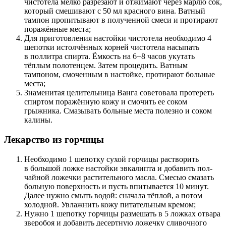
чистотела мелко разрезают и отжимают через марлю сок,
который смешивают с 50 мл красного вина. Ватный
тампон пропитывают в полученной смеси и протирают
поражённые места;
Для приготовления настойки чистотела необходимо 4
шепотки истолчённых корней чистотела насыпать
в поллитра спирта. Ёмкость на 6−8 часов укутать
тёплым полотенцем. Затем процедить. Ватным
тампоном, смоченным в настойке, протирают больные
места;
Знаменитая целительница Ванга советовала протереть
спиртом поражённую кожу и смочить ее соком
грыжника. Смазывать больные места полезно и соком
калины.
Лекарство из горчицы
Необходимо 1 шепотку сухой горчицы растворить
в большой ложке настойки эвкалипта и добавить пол-
чайной ложечки растительного масла. Смесью смазать
больную поверхность и пусть впитывается 10 минут.
Далее нужно смыть водой: сначала тёплой, а потом
холодной. Увлажнить кожу питательным кремом;
Нужно 1 шепотку горчицы размешать в 5 ложках отвара
зверобоя и добавить десертную ложечку сливочного