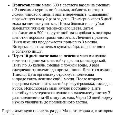
Приготовление мази
: 500 г светлого вазелина смешать
с 2 свежими куриными белками, добавить полторы
ложки липового мёда и опять перемешать. Смазывают
поражённую кожу 2 раза за день. Примерно через 5 дней
кожа начнет шелушиться. Потом бляшки и чешуйки
заменятся пятнами тёмно-синего цвета. Затем
необходимо к 500 г полученной мази добавить полторы
шепотки порошка травы чистотела. Лечение прежнее.
Цикл лечения продолжается примерно 3 месяца.
Во время лечения нельзя кушать яйца, жареное мясо
и солёную пищу;
Через 10 дней после начала лечения мазями
нужно
начинать принимать настойку аралии маньчжурской.
Пить по 35 капель, смешав с ложкой воды, 3 раза
ежедневно за полчаса до приема пищи. Лечиться нужно
1 месяц. Дать организму отдохнуть полмесяца
и продолжить лечение ещё 1 месяц. После второго
перерыва начать пить настойку элеутерококка, тоже два
курса. Использовать мази нужно постоянно. Пить
настойку элеутерококка нужно по маленькому глотку 3
раза ежедневно за 40 минут до еды. Через 10 дней норму
нужно увеличить до полноценного глотка.
Еще рекомендую почитать раздел Мази от псориаза, в котором