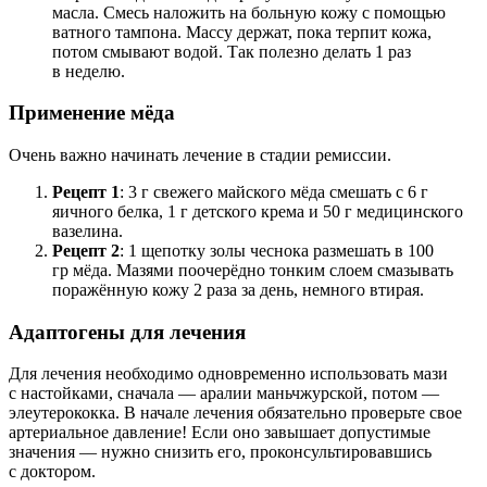
масла. Смесь наложить на больную кожу с помощью
ватного тампона. Массу держат, пока терпит кожа,
потом смывают водой. Так полезно делать 1 раз
в неделю.
Применение мёда
Очень важно начинать лечение в стадии ремиссии.
Рецепт 1
: 3 г свежего майского мёда смешать с 6 г
яичного белка, 1 г детского крема и 50 г медицинского
вазелина.
Рецепт 2
: 1 щепотку золы чеснока размешать в 100
гр мёда. Мазями поочерёдно тонким слоем смазывать
поражённую кожу 2 раза за день, немного втирая.
Адаптогены для лечения
Для лечения необходимо одновременно использовать мази
с настойками, сначала — аралии маньчжурской, потом —
элеутерококка. В начале лечения обязательно проверьте свое
артериальное давление! Если оно завышает допустимые
значения — нужно снизить его, проконсультировавшись
с доктором.