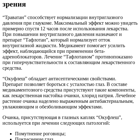
зрения
“Траватан” способствует нормализации внутриглазного
давления при глаукоме. Максимальный эффект можно увидеть
примерно спустя 12 часов после использования лекарства.
При повышении внутриглазного давления назначают и
препарат “Тафлотан”, который нормализует отток
внутриглазной жидкости. Медикамент помогает усилить
эффект, наблюдающийся при применении бета-
адреноблокаторов. Лечение “Тафлотаном” противопоказано
при гиперчувствительности к составляющим лекарственного
средства.
“Окуфлеш” обладает антисептическими свойствами.
Препарат позволяет бороться с усталостью глаз. В составе
медикаментозного средства присутствуют такие компоненты,
как лекарственная настойка очанки, хлорид натрия. Лечебное
растение очанка наделено выраженным антибактериальным,
увлажняющим и обезболивающим эффектами.
Очанка, присутствующая в глазных каплях “Окуфлеш”,
используется при лечении следующих патологий:
Помутнение роговицы;
Покраснение глаз.