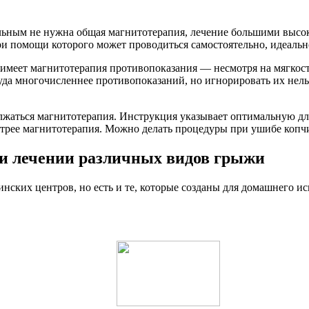
ольным не нужна общая магнитотерапия, лечение большими выс
 помощи которого может проводиться самостоятельно, идеально
ие имеет магнитотерапия противопоказания — несмотря на мягкос
уда многочисленнее противопоказаний, но игнорировать их нельз
олжаться магнитотерапия. Инструкция указывает оптимальную дл
стрее магнитотерапия. Можно делать процедуры при ушибе копчи
и лечении различных видов грыжи
ских центров, но есть и те, которые созданы для домашнего ис