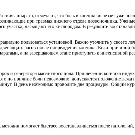
твия аппарата, отмечают, что боль в копчике исчезает уже посл
озникающие при травмах нижнего отдела позвоночника. Ученые
о участка, насыщают его кислородом. В результате восстанавлив
авильно пользоваться установкой. Важно уточнить у своего леч
двенадцать часов после повреждения копчика. Если причиной б
паратами, а на завершающем этапе приступать к интенсивной ре
оров и генератора магнитного пола. При лечении копчика индук
это по причине боли невозможно, допускается положение лежа на
 минут. В день необходимо проводить две процедуры. Общий кур
 методик помогает быстрее восстанавливаться после патологий