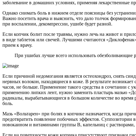
заболевание в домашних условиях, применяя лекарственные пр
Однако снимать боль в нижнем отделе поясницы без устранени
Важно посетить врача и выяснить, что дало толчок формирова
при воспалении, декомпрессии, ушибе будет разной.
Если копчик болит после травмы, нужно лечь на живот и при
в виде таблеток или свечей. Лучшими считаются «Диклофенак» 
прием к врачу.
При ушибах лучше всего использовать обезболивающие р
Если причиной недомогания является остеохондроз, снять син
нервных волокон, находящиеся в коже. В результате возникает
часов, не больше. Применение такого средства в сочетании с 
применению липких лент, нужно заменить пластырь мазью «Д
радикалы, вырабатывающиеся в большом количестве во время 
боль.
Мазь «Вольтарен» при болях в копчике назначается, когда при
предотвратить появление побочных эффектов. Суппозитории в
новокаином и витаминами группы В, капельниц с растворами,
Если на поверхности кожи копчика присутствуют признаки гно