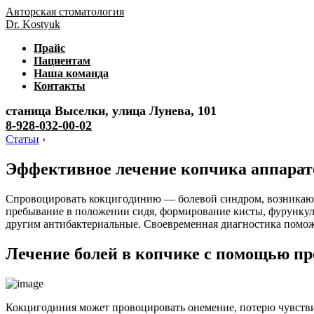
Авторская стоматология
Dr. Kostyuk
Прайс
Пациентам
Наша команда
Контакты
станица Выселки, улица Лунева, 101
8-928-032-00-02
Статьи
›
Эффективное лечение копчика аппара
Спровоцировать кокцигодинию — болевой синдром, возникающ
пребывание в положении сидя, формирование кисты, фурункул
другим антибактериальные. Своевременная диагностика поможе
Лечение болей в копчике с помощью пр
Кокцигодиния может провоцировать онемение, потерю чувстви