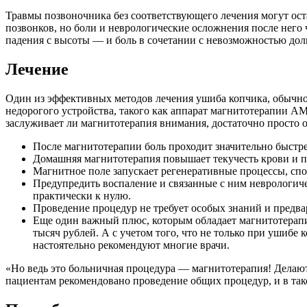
Травмы позвоночника без соответствующего лечения могут ос
позвонков, но боли и неврологические осложнения после него 
падения с высоты — и боль в сочетании с невозможностью долг
Лечение
Один из эффективных методов лечения ушиба копчика, обычн
недорогого устройства, такого как аппарат магнитотерапии А
заслуживает ли магнитотерапия внимания, достаточно просто 
После магнитотерапии боль проходит значительно быстре
Домашняя магнитотерапия повышает текучесть крови и 
Магнитное поле запускает регенеративные процессы, спо
Предупредить воспаление и связанные с ним неврологиче
практически к нулю.
Проведение процедур не требует особых знаний и предв
Еще один важный плюс, которым обладает магнитотерапи
тысяч рублей. А с учетом того, что не только при ушибе
настоятельно рекомендуют многие врачи.
«Но ведь это больничная процедура — магнитотерапия! Делают 
пациентам рекомендовано проведение общих процедур, и в так