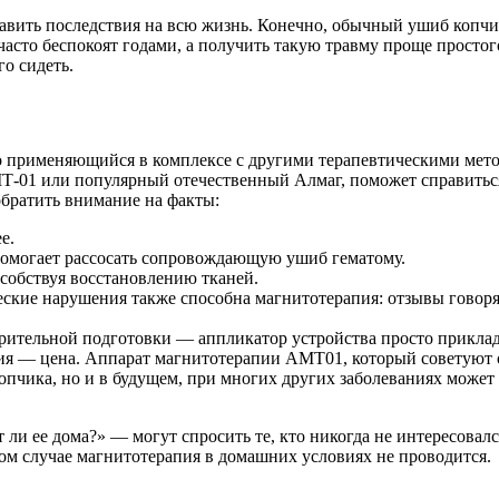
тавить последствия на всю жизнь. Конечно, обычный ушиб копчи
часто беспокоят годами, а получить такую травму проще простог
о сидеть.
о применяющийся в комплексе с другими терапевтическими мет
МТ-01 или популярный отечественный Алмаг, поможет справиться
обратить внимание на факты:
е.
помогает рассосать сопровождающую ушиб гематому.
собствуя восстановлению тканей.
ские нарушения также способна магнитотерапия: отзывы говорят
арительной подготовки — аппликатор устройства просто приклад
я — цена. Аппарат магнитотерапии АМТ01, который советуют о
 копчика, но и в будущем, при многих других заболеваниях може
ли ее дома?» — могут спросить те, кто никогда не интересовалс
ом случае магнитотерапия в домашних условиях не проводится.