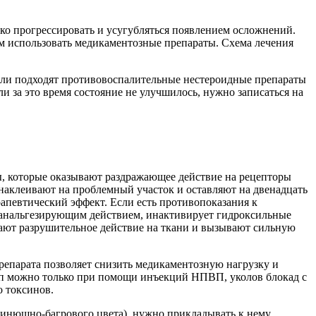
ько прогрессировать и усугубляться появлением осложнений.
ом использовать медикаментозные препараты. Схема лечения
боли подходят противовоспалительные нестероидные препараты
 за это время состояние не улучшилось, нужно записаться на
ы, которые оказывают раздражающее действие на рецепторы
 наклеивают на проблемный участок и оставляют на двенадцать
рапевтический эффект. Если есть противопоказания к
 анальгезирующим действием, инактивирует гидроксильные
вают разрушительное действие на ткани и вызывают сильную
препарата позволяет снизить медикаментозную нагрузку и
туп можно только при помощи инъекций НПВП, уколов блокад с
 токсинов.
синюшно-багрового цвета), нужно прикладывать к нему