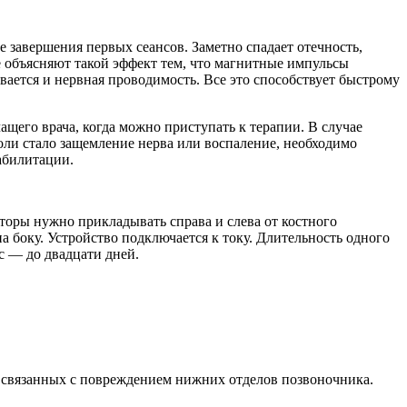
е завершения первых сеансов. Заметно спадает отечность,
 объясняют такой эффект тем, что магнитные импульсы
ается и нервная проводимость. Все это способствует быстрому
ащего врача, когда можно приступать к терапии. В случае
оли стало защемление нерва или воспаление, необходимо
абилитации.
торы нужно прикладывать справа и слева от костного
 боку. Устройство подключается к току. Длительность одного
с — до двадцати дней.
, связанных с повреждением нижних отделов позвоночника.