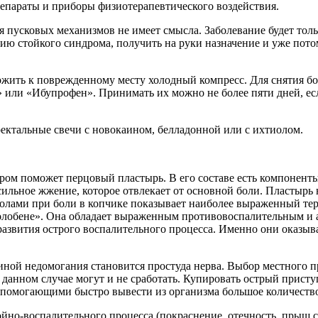
епараты и приборы физиотерапевтического воздействия.
я пусковых механизмов не имеет смысла. Заболевание будет тол
нию стойкого синдрома, получить на руки назначение и уже пот
ложить к поврежденному месту холодный компресс. Для снятия 
или «Ибупрофен». Принимать их можно не более пяти дней, если
ектальные свечи с новокаином, белладонной или с ихтиолом.
дром поможет перцовый пластырь. В его составе есть компонент
 сильное жжение, которое отвлекает от основной боли. Пластырь
уколами при боли в копчике показывает наиболее выраженный те
олобене». Она обладает выраженным противовоспалительным и
развития острого воспалительного процесса. Именно они оказы
чиной недомогания становится простуда нерва. Выбор местного 
 данном случае могут и не сработать. Купировать острый прис
 помогающими быстро вывести из организма большое количество
йно-воспалительного процесса (покраснение, отечность, прыщ 