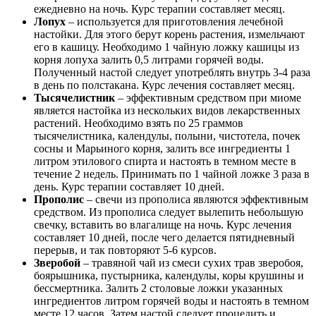
ежедневно на ночь. Курс терапии составляет месяц.
Лопух
– используется для приготовления лечебной
настойки. Для этого берут корень растения, измельчают
его в кашицу. Необходимо 1 чайную ложку кашицы из
корня лопуха залить 0,5 литрами горячей воды.
Полученный настой следует употреблять внутрь 3-4 раза
в день по полстакана. Курс лечения составляет месяц.
Тысячелистник
– эффективным средством при миоме
является настойка из нескольких видов лекарственных
растений. Необходимо взять по 25 граммов
тысячелистника, календулы, полыни, чистотела, почек
сосны и Марьиного корня, залить все ингредиенты 1
литром этилового спирта и настоять в темном месте в
течение 2 недель. Принимать по 1 чайной ложке 3 раза в
день. Курс терапии составляет 10 дней.
Прополис
– свечи из прополиса являются эффективным
средством. Из прополиса следует вылепить небольшую
свечку, вставить во влагалище на ночь. Курс лечения
составляет 10 дней, после чего делается пятидневный
перерыв, и так повторяют 5-6 курсов.
Зверобой
– травяной чай из смеси сухих трав зверобоя,
боярышника, пустырника, календулы, коры крушины и
бессмертника. Залить 2 столовые ложки указанных
ингредиентов литром горячей воды и настоять в темном
месте 12 часов. Затем настой следует процедить и