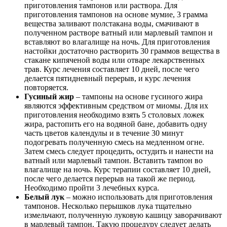
приготовления тампонов или раствора. Для
приготовления тампонов на основе мумие, 3 грамма
вещества заливают полстакана воды, смачивают в
полученном растворе ватный или марлевый тампон и
вставляют во влагалище на ночь. Для приготовления
настойки достаточно растворить 30 граммов вещества в
стакане кипяченой воды или отваре лекарственных
трав. Курс лечения составляет 10 дней, после чего
делается пятидневный перерыв, и курс лечения
повторяется.
Гусиный жир
– тампоны на основе гусиного жира
являются эффективным средством от миомы. Для их
приготовления необходимо взять 5 столовых ложек
жира, растопить его на водяной бане, добавить одну
часть цветов календулы и в течение 30 минут
подогревать полученную смесь на медленном огне.
Затем смесь следует процедить, остудить и нанести на
ватный или марлевый тампон. Вставить тампон во
влагалище на ночь. Курс терапии составляет 10 дней,
после чего делается перерыв на такой же период.
Необходимо пройти 3 лечебных курса.
Белый лук
– можно использовать для приготовления
тампонов. Несколько перышков лука тщательно
измельчают, полученную луковую кашицу заворачивают
в марлевый тампон. Такую процедуру следует делать