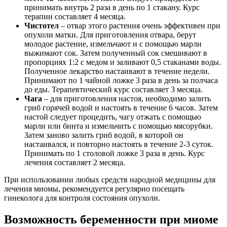
принимать внутрь 2 раза в день по 1 стакану. Курс
терапии составляет 4 месяца.
Чистотел
– отвар этого растения очень эффективен при
опухоли матки. Для приготовления отвара, берут
молодое растение, измельчают и с помощью марли
выжимают сок. Затем полученный сок смешивают в
пропорциях 1:2 с медом и заливают 0,5 стаканами воды.
Полученное лекарство настаивают в течение недели.
Принимают по 1 чайной ложке 3 раза в день за полчаса
до еды. Терапевтический курс составляет 3 месяца.
Чага
– для приготовления настоя, необходимо залить
гриб горячей водой и настоять в течение 6 часов. Затем
настой следует процедить, чагу отжать с помощью
марли или бинта и измельчить с помощью мясорубки.
Затем заново залить гриб водой, в которой он
настаивался, и повторно настоять в течение 2-3 суток.
Принимать по 1 столовой ложке 3 раза в день. Курс
лечения составляет 2 месяца.
При использовании любых средств народной медицины для
лечения миомы, рекомендуется регулярно посещать
гинеколога для контроля состояния опухоли.
Возможность беременности при миоме