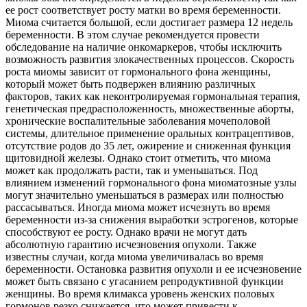
ее рост соответствует росту матки во время беременности.
Миома считается большой, если достигает размера 12 недель
беременности. В этом случае рекомендуется провести
обследование на наличие онкомаркеров, чтобы исключить
возможность развития злокачественных процессов. Скорость
роста миомы зависит от гормонального фона женщины,
который может быть подвержен влиянию различных
факторов, таких как неконтролируемая гормональная терапия,
генетическая предрасположенность, множественные аборты,
хронические воспалительные заболевания мочеполовой
системы, длительное применение оральных контрацептивов,
отсутствие родов до 35 лет, ожирение и сниженная функция
щитовидной железы. Однако стоит отметить, что миома
может как продолжать расти, так и уменьшаться. Под
влиянием изменений гормонального фона миоматозные узлы
могут значительно уменьшаться в размерах или полностью
рассасываться. Иногда миома может исчезнуть во время
беременности из-за снижения выработки эстрогенов, которые
способствуют ее росту. Однако врачи не могут дать
абсолютную гарантию исчезновения опухоли. Также
известны случаи, когда миома увеличивалась во время
беременности. Остановка развития опухоли и ее исчезновение
может быть связано с угасанием репродуктивной функции
женщины. Во время климакса уровень женских половых
гормонов резко снижается, что может привести к