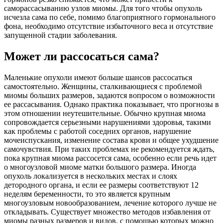
саморассасыванию узлов миомы. Для того чтобы опухоль
исчезла сама по себе, помимо благоприятного гормонального
фона, необходимо отсутствие избыточного веса и отсутствие
запущенной стадии заболевания.
Может ли рассосаться сама?
Маленькие опухоли имеют больше шансов рассосаться
самостоятельно. Женщины, сталкивающиеся с проблемой
миомы больших размеров, задаются вопросом о возможности
ее рассасывания. Однако практика показывает, что прогнозы в
этом отношении неутешительные. Обычно крупная миома
сопровождается серьезными нарушениями здоровья, такими
как проблемы с работой соседних органов, нарушение
мочеиспускания, изменение состава крови и общее ухудшение
самочувствия. При таких проблемах не рекомендуется ждать,
пока крупная миома рассосется сама, особенно если речь идет
о многоузловой миоме матки большого размера. Иногда
опухоль локализуется в нескольких местах и слоях
детородного органа, и если ее размеры соответствуют 12
неделям беременности, то это является крупным
многоузловым новообразованием, лечение которого лучше не
откладывать. Существует множество методов избавления от
миомы разных размеров и видов, с помощью которых можно