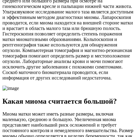
среднего или большого размера при осмотре на
гинекологическом кресле и пальпации нижней части живота.
Ультразвуковое исследование малого таза является доступным
и эффективным методом диагностики миомы. Лапароскопия
проводится, если миома находится на внешней стороне матки
и врастает в область малого таза или брюшную полость.
Гистероскопия позволяет определить степень поражения
матки миоматозными образованиями. Кольпоскопия и
рентгенография также используются для обнаружения
опухоли. Компьютерная томография и магнитно-резонансная
томография помогают определить размер и местоположение
опухоли. Лабораторные анализы крови и мочи помогают
исключить другие заболевания с похожими симптомами.
Соскоб маточного биоматериала проводится, если
информация от других исследований недостаточна.
Какая миома считается большой?
Миома матки может иметь разные размеры, включая
маленькую, среднюю и большую. Увеличенная миома
представляет наибольший риск осложнений и требует
постоянного контроля и немедленного вмешательства. Размер
миомы обычно определяется в неделях беременности, так как