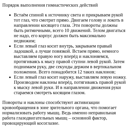
Порядок выполнения гимнастических действий
Встаём спиной к источнику света и прикрываем рукой
тот глаз, что смотрит прямо. Двигаем голову и локоть в
направлении косящего глаза. Эти повороты должны
быть ритмичными, всего 10 движений. Телом двигаться
не надо, его корпус должен быть максимально
недвижим;
Если левый глаз косит внутрь, закрываем правый
ладошкой, а лучше повязкой. Встаем прямо, немного
выставляем правую ногу вперёд и наклоняемся,
протягиваясь к мысу правой ступни левой рукой. Затем
поднимаем руку, две секунды держим в вертикальном
положении. Всего понадобится 12 таких наклонов;
Если левый глаз косит наружу, выставляем левую ножку.
Производим наклоны вперёд, потягиваясь правой рукой
к мыску левой руки. И в направлении движения руки
стараемся смотреть косящим глазом.
Повороты и наклоны способствуют активизации
кровообращения в зоне зрительного органа, что помогает
нормализовать работу мышц. Ведь именно неправильная
работа глазодвигательных мышц – основной фактор,
провоцирующий косоглазие.