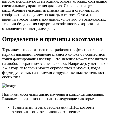
широко используются методики, основу которых составляют
специальные упражнения для глаз. Их основная цель –
расслабление глазодвигательных мышц и стабилизация
изображений, получаемых каждым глазом. О том, как
вылечить косоглазие в домашних условиях, о возможностях
терапии без участия хирурга и особенностях коррекции
отклонения пойдёт далее речь.
Определение и причины косоглазия
Терминами «косоглазие» и «страбизм» профессиональные
медики называют смещение глазного яблока от совместной
точки фиксирования взгляда. Это явление может проявиться
на любом возрастном этапе человека. Например, у детишек в
2 – 3 года патология может образоваться в момент, когда
формируется так называемая содружественная деятельность
обоих глаз.
Причины косоглазия давно изучены и классифицированы.
Главными среди них признаны следующие факторы:
Травматизм черепа, заболевания ЦНС, которые
затронули зону, отвечающую за зрение;