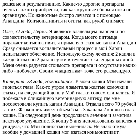
дешевые и результативные. Какие-то дорогие препараты
очень сложно приобрести, так как крупные сборы я пока не
организую. Но животные быстро лечатся и с помощью
Анандина. Конъюнктивиты и отиты, как рукой снимает.
Олег, 32 года, Пермь.
Я являюсь владельцем шарпея и по
совместительству ветеринаром. Когда моего питомца
поражает конъюнктивит, я применяю глазные капли Анандин.
Сразу снимается воспалительный процесс и мой Харли
испытывает облегчение. Использую схему лечения: 2 капли в
каждый глаз по 2 раза в сутки в течение 5 календарных дней.
Меня очень радуется стоимость препарата и отсутствие каких-
либо «побочек». Своим «пациентам» тоже его рекомендую.
Катерина, 23 года, Новосибирск.
У моей кошки Мэй начали
гноиться глаза. Как-то утром я заметила желтые комочки в
глазах, на следующий день у Мэй глазки совсем слипались. Я
побежала в ближайшую ветеринарную аптеку, где мне
посоветовали купить капли Анандин. Отдала всего 70 рублей
за них. Флакончик имеет объем 5 мл. Закапала 2 капли в глаза
кошке. На следующий день продолжила лечение и заметила
некоторое улучшение. К концу 5 дня использования капелек я
увидела, что Мэй полностью вылечилась. Не знаю откуда
вообще у домашней кошки мог взяться конъюнктивит.