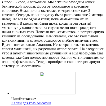
Павел, 32 года, Красноярск.
Мы с женой разводим кошек
бенгальской породы. Дорогое, роскошное и красивое
животное. Недавно она окотилась и «принесла» нам 3
котенка. Очередь на их покупку была расписана еще 2 месяца
назад. Но мы не отдаем котят, пока мама-кошка их не
выкормит. В каком мы были шоке, когда перед отдачей
«хозяину» у одного котенка спустя месяц после рождения
начал гноиться глаз. Повезли все «семейство» в ветеринарную
клинику на обследование. Нам сказали, что это банальный
конъюнктивит и котенок родился со слабым иммунитетом.
Врач выписал капли Анандин. Несмотря на то, что котенок
совсем маленький, их разрешили использовать. На следующее
утро я заметил значительные улучшения, а еще через день глаз
котенка уже был полностью здоров. Капли хоть и дешевые, но
очень эффективные. Теперь приобрел в свою ветеринарную
аптечку на «постоянку».
Читайте также:
Капли для глаз Айсотин