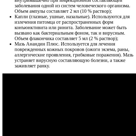
внутримышечно при инфекционной составляющей
заболевания одной из систем человеческого организма.
Объем ампулы составляет 2 мл (10 % раствор);
Капли (глазные, ушные, назальные). Используются для
излечения питомца от распространенных форм
конъюнктивита или ринита. Заболевание может быть
вызвано как бактериальным фоном, так и вирусным.
Объем флакончика составляет 5 мл (2 % раствор);
Мазь Анандин Плюс. Используется для лечения
поврежденных кожных покровов (ожоги экзема, раны,
аллергические проявления, грибковые поражения). Мазь
устраняет вирусную составляющую болезни, а также
заживляет ранку.