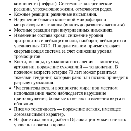
компонента (нефрит). Системные аллергические
реакции, угрожающие жизни, отмечаются редко.
Кожные реакции: различные высыпания.
Нарушение баланса кишечной микрофлоры и
микрофлоры влагалища (вплоть до развития вагинита).
Местные реакции при внутривенных инъекциях.
Изменение состава крови: снижение уровня
эритроцитов и лейкоцитов или, наоборот, лейкоцитоз и
увеличенная СОЭ. При длительном приеме страдает
свертывающая система за счет снижения уровня
тромбоцитов.
Кости, мышцы, сухожилия: воспаления — миозиты,
артралгии, поражение сухожилий — тендопатии. В
пожилом возрасте (старше 70 лет) может развиться
тяжелый тендинит, который рано или поздно приведет к
разрыву сухожилия.
Чувствительность и восприятие мира: при местном
использовании часто наблюдается нарушение
цветоощущения, больные отмечают изменения вкуса и
обоняния.
Пневмо токсичность — поражение легких, имеющее
дозозависимый характер.
На фоне сахарного диабета Офлоксацин может снизить
уровень глюкозы в крови.