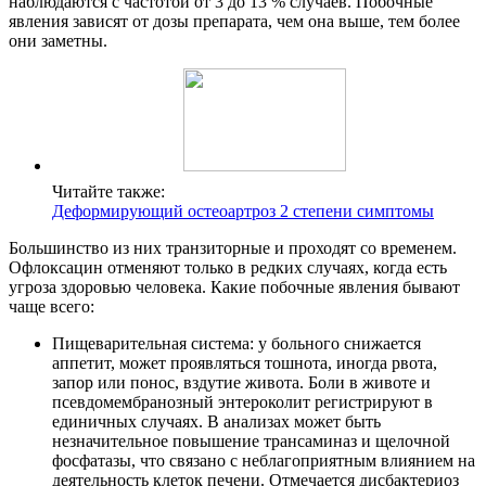
наблюдаются с частотой от 3 до 13 % случаев. Побочные
явления зависят от дозы препарата, чем она выше, тем более
они заметны.
Читайте также:
Деформирующий остеоартроз 2 степени симптомы
Большинство из них транзиторные и проходят со временем.
Офлоксацин отменяют только в редких случаях, когда есть
угроза здоровью человека. Какие побочные явления бывают
чаще всего:
Пищеварительная система: у больного снижается
аппетит, может проявляться тошнота, иногда рвота,
запор или понос, вздутие живота. Боли в животе и
псевдомембранозный энтероколит регистрируют в
единичных случаях. В анализах может быть
незначительное повышение трансаминаз и щелочной
фосфатазы, что связано с неблагоприятным влиянием на
деятельность клеток печени. Отмечается дисбактериоз