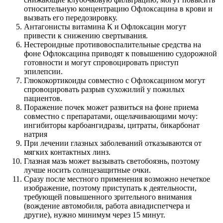
относительную концентрацию Офлоксацина в крови и
вызвать его передозировку.
Антагонисты витамина К и Офлоксацин могут
привести к снижению свертывания.
Нестероидные противовоспалительные средства на
фоне Офлоксацина приводят к повышению судорожной
готовности и могут спровоцировать приступ
эпилепсии.
Глюкокортикоиды совместно с Офлоксацином могут
спровоцировать разрыв сухожилий у пожилых
пациентов.
Поражение почек может развиться на фоне приема
совместно с препаратами, ощелачивающими мочу:
ингибиторы карбоангидразы, цитраты, бикарбонат
натрия
При лечении глазных заболеваний отказываются от
мягких контактных линз.
Глазная мазь может вызывать светобоязнь, поэтому
лучше носить солнцезащитные очки.
Сразу после местного применения возможно нечеткое
изображение, поэтому приступать к деятельности,
требующей повышенного зрительного внимания
(вождение автомобиля, работа авиадиспетчера и
другие), нужно минимум через 15 минут.