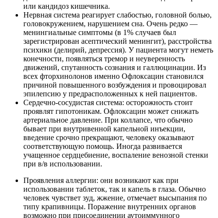
или кандидоз кишечника.
Нервная система реагирует слабостью, головной болью,
головокружением, нарушением сна. Очень редко —
менингиальные симптомы (в 1% случаев был
зарегистрирован асептический менингит), расстройства
психики (делирий, депрессия). У пациента могут неметь
конечности, появляться тремор и неуверенность
движений, спутанность сознания и галлюцинации. Из
всех фторхинолонов именно Офлоксацин становился
причиной повышенного возбуждения и провоцировал
эпилепсию у предрасположенных к ней пациентов.
Сердечно-сосудистая система: осторожность стоит
проявлят гипотоникам. Офлоксацин может снижать
артериальное давление. При коллапсе, что обычно
бывает при внутривенной капельной инъекции,
введение срочно прекращают, человеку оказывают
соответствующую помощь. Иногда развивается
учащенное сердцебиение, воспаление венозной стенки
при в/в использовании.
Проявления аллергии: они возникают как при
использовании таблеток, так и капель в глаза. Обычно
человек чувствет зуд, жжение, отмечает высыпания по
типу крапивницы. Поражение внутренних органов
возможно при присоединении аутоиммунного