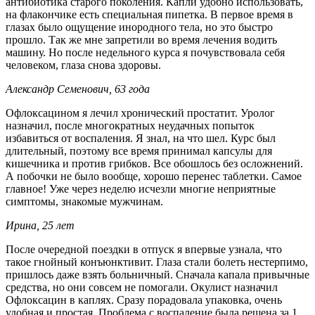
антибиотика старого поколения. Капли удобно использовать,
на флакончике есть специальная пипетка. В первое время в
глазах было ощущение инородного тела, но это быстро
прошло. Так же мне запретили во время лечения водить
машину. Но после недельного курса я почувствовала себя
человеком, глаза снова здоровы.
Александр Семенович, 63 года
Офлоксацином я лечил хронический простатит. Уролог
назначил, после многократных неудачных попыток
избавиться от воспаления. Я знал, на что шел. Курс был
длительный, поэтому все время принимал капсулы для
кишечника и против грибков. Все обошлось без осложнений.
А побочки не было вообще, хорошо перенес таблетки. Самое
главное! Уже через неделю исчезли многие неприятные
симптомы, знакомые мужчинам.
Ирина, 25 лет
После очередной поездки в отпуск я впервые узнала, что
такое гнойный конъюнктивит. Глаза стали болеть нестерпимо,
пришлось даже взять больничный. Сначала капала привычные
средства, но они совсем не помогали. Окулист назначил
Офлоксацин в каплях. Сразу порадовала упаковка, очень
удобная и простая. Проблема с воспаление была решена за 1