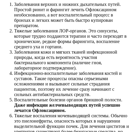
Заболевания верхних и нижних дыхательных путей.
Простой ринит и фарингит лечить Офлоксацином
необоснованно, а вот воспалительный процесс в
бронхах и легких может быть быстро купирован
препаратом.
Тяжелые заболевания ЛОР-органов. Это синуситы,
которые трудно поддаются терапии и часто переходят в
хронические, редкие формы фарингита, воспаление
среднего уха и гортани.
Заболевания кожи и мягких тканей инфекционной
природы, когда есть вероятность участия
бактериального компонента (наличие гноя,
лабораторное подтверждение).
Инфекционно-воспалительные заболевания костей и
суставов. Такие процессы опасны серьезными
осложнениями и вызывают сильные страдания
пациентов, поэтому их лечение сразу начинают с
сильных антибактериальных средств.
Воспалительные болезни органов брюшной полости.
Даже инфекции желчевыводящих путей успешно
лечатся Офлоксацином.
Тяжелые воспаления мочевыводящей системы. Обычно
это пиелонефриты, опасность которых в нарушении
выделительной функции почек. Для лечения циститов и
уретритов существуют более безопасные средства, но