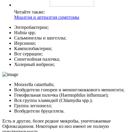
Читайте также:
Миалгия и артралгия симптомы
Энтеробактерии;
Hafnia spp;
Сальмонеллы и шигеллы;
Иерсинии;
Кампилобактерии;
Все серрации;
Синегнойная палочка;
Холерный вибрион;
Moraxella catarrhalis;
Возбудители гонореи и менингококкового менингита;
Гемофильная палочка (Haemophilus influenzae);
Вся группа хламидий (Chlamydia spp.);
Группа легионелл;
Возбудители бруцеллеза.
Есть и другие, более редкие микробы, уничтожаемые
Офлоксацином. Некоторые из низ имеют не полную
чувствительность.