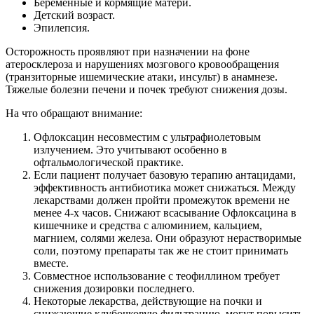
Беременные и кормящие матери.
Детский возраст.
Эпилепсия.
Осторожность проявляют при назначении на фоне
атеросклероза и нарушениях мозгового кровообращения
(транзиторные ишемические атаки, инсульт) в анамнезе.
Тяжелые болезни печени и почек требуют снижения дозы.
На что обращают внимание:
Офлоксацин несовместим с ультрафиолетовым
излучением. Это учитывают особенно в
офтальмологической практике.
Если пациент получает базовую терапию антацидами,
эффективность антибиотика может снижаться. Между
лекарствами должен пройти промежуток времени не
менее 4-х часов. Снижают всасывание Офлоксацина в
кишечнике и средства с алюминием, кальцием,
магнием, солями железа. Они образуют нерастворимые
соли, поэтому препараты так же не стоит принимать
вместе.
Совместное использование с теофиллином требует
снижения дозировки последнего.
Некоторые лекарства, действующие на почки и
снижающие клубочковую фильтрацию, могут повысить