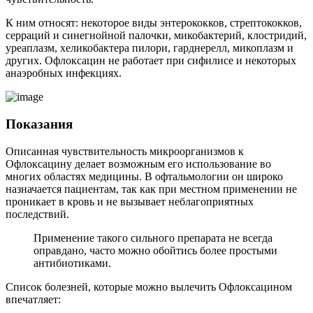
К ним относят: некоторое виды энтерококков, стрептококков,
серраций и синегнойной палочки, микобактерий, клостридий,
уреаплазм, хеликобактера пилори, гарднерелл, микоплазм и
других. Офлоксацин не работает при сифилисе и некоторых
анаэробных инфекциях.
Показания
Описанная чувствительность микроорганизмов к
Офлоксацину делает возможным его использование во
многих областях медицины. В офтальмологии он широко
назначается пациентам, так как при местном применении не
проникает в кровь и не вызывает неблагоприятных
последствий.
Применение такого сильного препарата не всегда
оправдано, часто можно обойтись более простыми
антибиотиками.
Список болезней, которые можно вылечить Офлоксацином
впечатляет: