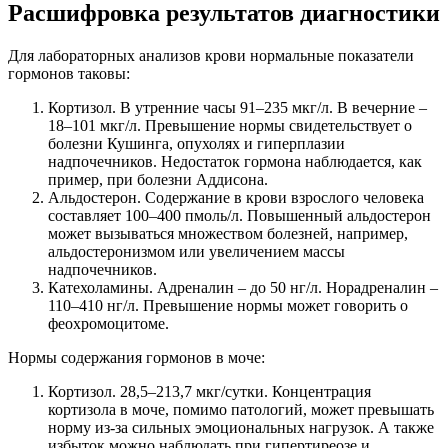
Расшифровка результатов диагностики
Для лабораторных анализов крови нормальные показатели
гормонов таковы:
Кортизол. В утренние часы 91–235 мкг/л. В вечерние –
18–101 мкг/л. Превышение нормы свидетельствует о
болезни Кушинга, опухолях и гиперплазии
надпочечников. Недостаток гормона наблюдается, как
пример, при болезни Аддисона.
Альдостерон. Содержание в крови взрослого человека
составляет 100–400 пмоль/л. Повышенный альдостерон
может вызываться множеством болезней, например,
альдостеронизмом или увеличением массы
надпочечников.
Катехоламины. Адреналин – до 50 нг/л. Норадреналин –
110–410 нг/л. Превышение нормы может говорить о
феохромоцитоме.
Нормы содержания гормонов в моче:
Кортизол. 28,5–213,7 мкг/сутки. Концентрация
кортизола в моче, помимо патологий, может превышать
норму из-за сильных эмоциональных нагрузок. А также
избыток можно наблюдать при гипертиреозе и