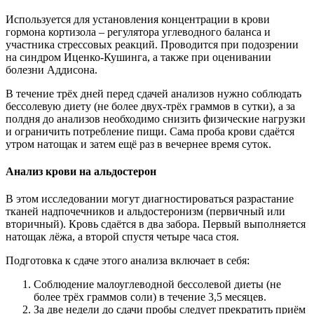
Используется для установления концентрации в крови
гормона кортизола – регулятора углеводного баланса и
участника стрессовых реакций. Проводится при подозрении
на синдром Иценко-Кушинга, а также при оценивании
болезни Аддисона.
В течение трёх дней перед сдачей анализов нужно соблюдать
бессолевую диету (не более двух-трёх граммов в сутки), а за
полдня до анализов необходимо снизить физические нагрузки
и ограничить потребление пищи. Сама проба крови сдаётся
утром натощак и затем ещё раз в вечернее время суток.
Анализ крови на альдостерон
В этом исследовании могут диагностироваться разрастание
тканей надпочечников и альдостеронизм (первичный или
вторичный). Кровь сдаётся в два забора. Первый выполняется
натощак лёжа, а второй спустя четыре часа стоя.
Подготовка к сдаче этого анализа включает в себя:
Соблюдение малоуглеводной бессолевой диеты (не
более трёх граммов соли) в течение 3,5 месяцев.
За две недели до сдачи пробы следует прекратить приём