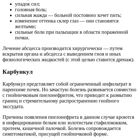
упадок сил;
головная боль;
сильная жажда — больной постоянно хочет пить;
изменение оттенка склер глаз — они становятся
желтыми;
сильные боли при пальпации в области пораженной
почки.
Лечение абсцесса производится хирургически — путем
вскрытия органа и абсцесса с выведением гноя и иных
физиологических жидкостей (с этой целью ставится дренаж).
Карбункул
Карбункул представляет собой ограниченный инфильтрат в
паренхиме почек. Но зачастую болезнь развивается совместно
с гнойничковым пиелонефритом, что приводит к размытию
границ и стремительному распространению гнойного
экссудата.
Причины появления пиелонефрита в данном случае кроются
в инфицировании белым или золотистым стафилококком,
протеем, кишечной палочкой. Болезнь сопровождается
симптоматикой, присущей гнойничковой форме.