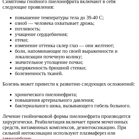
Симптомы гнойного пиелонефрита включают в себя
следующие проявления:
повышение температуры тела до 39-40 С;
озноб — человека охватывает дрожь;
потливость;
учащение сердцебиения;
отеки;
изменение оттенка склер глаз — они желтеют;
боли, напоминающие по своей выраженности и
локализации почечную колику;
значительное утолщение почки;
напряженность брюшной стенки;
болезненность тканей.
Болезнь может привести к развитию следующих осложнений:
хронического пиелонефрита;
повышения артериального давления;
бактериального шока, вызывающего гибель больного.
Лечение гнойничковой формы пиелонефрита производится
хирургически. Реабилитация включает прием мочегонных
средств, витаминных комплексов, дезинтоксикацию. При
сильной интоксикации используют плазмаферез или
гемосорбцию.