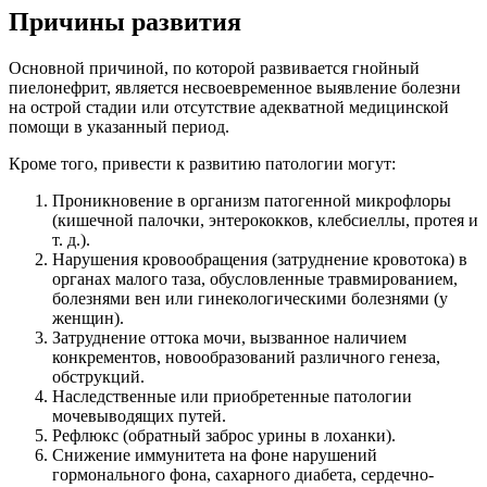
Причины развития
Основной причиной, по которой развивается гнойный
пиелонефрит, является несвоевременное выявление болезни
на острой стадии или отсутствие адекватной медицинской
помощи в указанный период.
Кроме того, привести к развитию патологии могут:
Проникновение в организм патогенной микрофлоры
(кишечной палочки, энтерококков, клебсиеллы, протея и
т. д.).
Нарушения кровообращения (затруднение кровотока) в
органах малого таза, обусловленные травмированием,
болезнями вен или гинекологическими болезнями (у
женщин).
Затруднение оттока мочи, вызванное наличием
конкрементов, новообразований различного генеза,
обструкций.
Наследственные или приобретенные патологии
мочевыводящих путей.
Рефлюкс (обратный заброс урины в лоханки).
Снижение иммунитета на фоне нарушений
гормонального фона, сахарного диабета, сердечно-