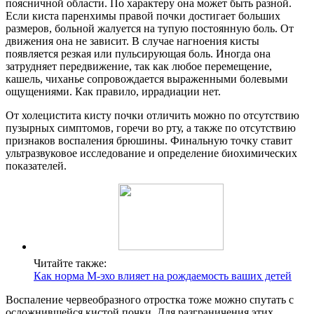
поясничной области. По характеру она может быть разной.
Если киста паренхимы правой почки достигает больших
размеров, больной жалуется на тупую постоянную боль. От
движения она не зависит. В случае нагноения кисты
появляется резкая или пульсирующая боль. Иногда она
затрудняет передвижение, так как любое перемещение,
кашель, чиханье сопровождается выраженными болевыми
ощущениями. Как правило, иррадиации нет.
От холецистита кисту почки отличить можно по отсутствию
пузырных симптомов, горечи во рту, а также по отсутствию
признаков воспаления брюшины. Финальную точку ставит
ультразвуковое исследование и определение биохимических
показателей.
Читайте также:
Как норма М-эхо влияет на рождаемость ваших детей
Воспаление червеобразного отростка тоже можно спутать с
осложнившейся кистой почки. Для разграничения этих