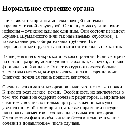
Нормальное строение органа
Почка является органом мочевыводящей системы с
паренхиматозной структурой. Основную массу заполняют
нефроны – функциональные единицы. Они состоят из капсул
Боумана-Шумлянского (или так называемых клубочков), а
также канальцев, собирательных трубочек. Все
перечисленные структуры состоят из эпителиальных клеток.
Выше речь шла о микроскопическом строении. Если смотреть
на орган в разрезе, можно увидеть лоханки, чашечки, а также
форникальный аппарат. Эти структуры относятся больше к
элементам системы, которые отвечают за выведение мочи.
Снаружи почечная ткань покрыта капсулой.
Среди паренхиматозных органов выделяют не только почки.
К ним относят легкие, печень. Особенность их заключается в
том, что ткани не содержат болевых рецепторов. Неприятные
симптомы возникают только при раздражении капсулы
увеличенным объемом органа, а также поражении сосудов
или полых элементов в составе паренхиматозного органа.
Именно этим фактом обусловлено бессимптомное течение
болезни в подавляющем числе случаев.