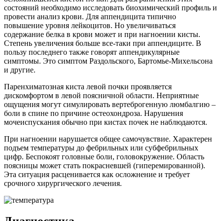
состояний необходимо исследовать биохимический профиль и
провести анализ крови. Для аппендицита типично
повышение уровня лейкоцитов. Но увеличиваться
содержание белка в крови может и при нагноении кисты.
Степень увеличения больше все-таки при аппендиците. В
пользу последнего также говорят аппендикулярные
симптомы. Это симптом Раздольского, Бартомье-Михельсона
и другие.
Паренхиматозная киста левой почки проявляется
дискомфортом в левой поясничной области. Неприятные
ощущения могут симулировать вертеброгенную люмбалгию –
боли в спине по причине остеохондроза. Нарушения
мочеиспускания обычно при кистах почек не наблюдаются.
При нагноении нарушается общее самочувствие. Характерен
подъем температуры до фебрильных или субфебрильных
цифр. Беспокоят головные боли, головокружение. Область
поясницы может стать покрасневшей (гиперемированной).
Эта ситуация расценивается как осложнение и требует
срочного хирургического лечения.
Диагностика