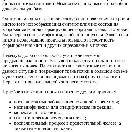
лишь гипотезы и догадки. Немногие из них имеют под собой
доказательную базу.
Одним из мощных факторов стимуляции появления или роста
кистозного новообразования считают влияние состояния
здоровья матери на формирующиеся органы плода. Это может
быть перенесенная инфекция, особенно вирусная. Алкоголь и
никотинсодержащие продукты повышают вероятность
формирования кист и других образований в почках.
Немалую долю составляют случаи генетической
предрасположенности. Больше это касается поликистозного
поражения почек. Паренхиматозные кистозные полости в
данной ситуации повреждают ткань почки в большом объеме.
Существует рецессивная и доминантная форма патологии.
Первая из них с жизнью обычно несовместима.
Приобретенные кисты появляются по другим причинам.
воспалительные заболевания почечной паренхимы;
неспецифическая или специфическая инфекция;
мочекаменная болезнь;
гипертонические изменения почек;
воспалительный процесс в предстательной железе, а
также гиперплазия ее ткани.