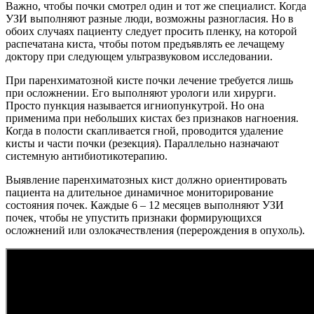
Важно, чтобы почки смотрел один и тот же специалист. Когда
УЗИ выполняют разные люди, возможны разногласия. Но в
обоих случаях пациенту следует просить пленку, на которой
распечатана киста, чтобы потом предъявлять ее лечащему
доктору при следующем ультразвуковом исследовании.
При паренхиматозной кисте почки лечение требуется лишь
при осложнении. Его выполняют урологи или хирурги.
Просто пункция называется игниопункутрой. Но она
применима при небольших кистах без признаков нагноения.
Когда в полости скапливается гной, проводится удаление
кисты и части почки (резекция). Параллельно назначают
системную антибиотикотерапию.
Выявление паренхиматозных кист должно ориентировать
пациента на длительное динамичное мониторирование
состояния почек. Каждые 6 – 12 месяцев выполняют УЗИ
почек, чтобы не упустить признаки формирующихся
осложнений или озлокачествления (перерождения в опухоль).