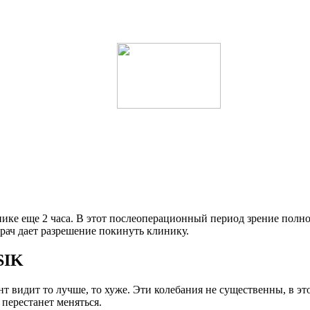
ке еще 2 часа. В этот послеоперационный период зрение полнос
ач дает разрешение покинуть клинику.
SIK
нт видит то лучше, то хуже. Эти колебания не существенны, в э
 перестанет меняться.