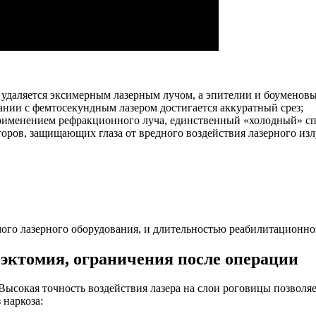
удаляется эксимерным лазерным лучом, а эпителии и боуменовы
ании с фемтосекундным лазером достигается аккуратный срез;
рименением рефракционного луча, единственный «холодный» спо
торов, защищающих глаза от вредного воздействия лазерного изл
мого лазерного оборудования, и длительностью реабилитационн
эктомия, ограничения после операции
Высокая точность воздействия лазера на слои роговицы позволяе
 наркоза: