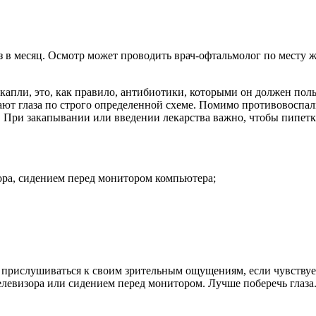
з в месяц. Осмотр может проводить врач-офтальмолог по месту 
пли, это, как правило, антибиотики, которыми он должен польз
ают глаза по строго определенной схеме. Помимо противовоспа
. При закапывании или введении лекарства важно, чтобы пипет
зора, сидением перед монитором компьютера;
прислушиваться к своим зрительным ощущениям, если чувствуетс
елевизора или сидением перед монитором. Лучше поберечь глаза