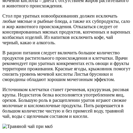
мочевой кислоты – диета с отсутствием жиров растительного
и животного происхождения.
Стол при уратных новообразованиях должен исключать
любые мясные и рыбные блюда, а также их субпродукты, сало
и жир животного происхождения. Отказаться следует от
консервированных мясных продуктов, копченных и варенных
колбасных изделий. Из напитков исключить кофе, чай
черный, какао и алкоголь.
В рацион питания следует включить большое количество
продуктов растительного происхождения и клетчатки. Врачи
рекомендует при уратных конкрементах есть овощи и фрукты
территории проживания. Красные ягоды, крыжовник помогут
снизить уровень мочевой кислоты Листья брусники и
смородины обладают хорошим мочегонным эффектом.
Источником клетчатки станет гречневая, кукурузная, рисовая
крупы. Недостаток белка восполняется употреблением яиц,
орехов. Большую роль в расщеплении уратов играют свежие
молочные и кисломолочные продукты. Пить разрешается в
большом количестве чистую и без примесей воду, травяной
чай, воды с щелочным составом и кисели.