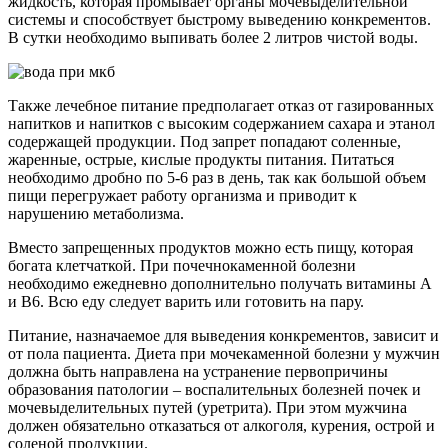
жидкость, которая промывает органы мочевыделительной
системы и способствует быстрому выведению конкрементов.
В сутки необходимо выпивать более 2 литров чистой воды.
Также лечебное питание предполагает отказ от газированных
напитков и напитков с высоким содержанием сахара и этанол
содержащей продукции. Под запрет попадают соленные,
жаренные, острые, кислые продукты питания. Питаться
необходимо дробно по 5-6 раз в день, так как большой объем
пищи перегружает работу организма и приводит к
нарушению метаболизма.
Вместо запрещенных продуктов можно есть пищу, которая
богата клетчаткой. При почечнокаменной болезни
необходимо ежедневно дополнительно получать витамины А
и В6. Всю еду следует варить или готовить на пару.
Питание, назначаемое для выведения конкрементов, зависит и
от пола пациента. Диета при мочекаменной болезни у мужчин
должна быть направлена на устранение первопричины
образования патологии – воспалительных болезней почек и
мочевыделительных путей (уретрита). При этом мужчина
должен обязательно отказаться от алкоголя, курения, острой и
соленой продукции.