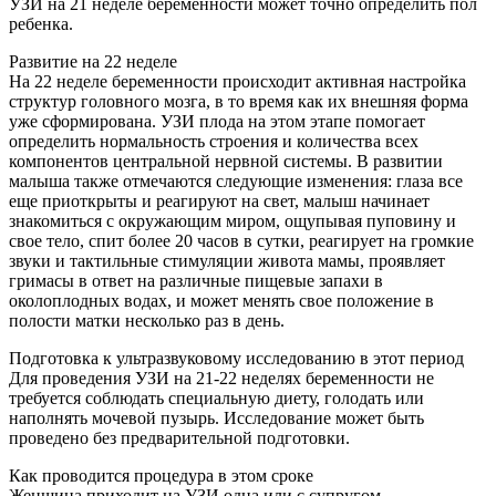
УЗИ на 21 неделе беременности может точно определить пол
ребенка.
Развитие на 22 неделе
На 22 неделе беременности происходит активная настройка
структур головного мозга, в то время как их внешняя форма
уже сформирована. УЗИ плода на этом этапе помогает
определить нормальность строения и количества всех
компонентов центральной нервной системы. В развитии
малыша также отмечаются следующие изменения: глаза все
еще приоткрыты и реагируют на свет, малыш начинает
знакомиться с окружающим миром, ощупывая пуповину и
свое тело, спит более 20 часов в сутки, реагирует на громкие
звуки и тактильные стимуляции живота мамы, проявляет
гримасы в ответ на различные пищевые запахи в
околоплодных водах, и может менять свое положение в
полости матки несколько раз в день.
Подготовка к ультразвуковому исследованию в этот период
Для проведения УЗИ на 21-22 неделях беременности не
требуется соблюдать специальную диету, голодать или
наполнять мочевой пузырь. Исследование может быть
проведено без предварительной подготовки.
Как проводится процедура в этом сроке
Женщина приходит на УЗИ одна или с супругом.