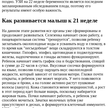
поздно. УЗИ на 22 неделе беременности является последним
запланированным обследованием плода, поэтому его
результаты имеют особую важность.
Как развивается малыш к 21 неделе
На данном этапе развития все органы уже сформированы и
продолжают развиваться. Селезенка начинает свою работу, а
пищеварительная система "тренируется", позволяя ребенку
заглатывать околоплодные воды и усваивать воду и глюкозу, в
то время как "несъедобные" вещи складируются в толстом
кишечнике. Гипофиз, эпифиз, щитовидная и поджелудочная
железы, надпочечники и гонады активно функционируют.
Ребенок начинает иметь график сна и бодрствования, спящий
в сумме до 22 часов в сутки. Вкусовые сосочки формируются
на языке, позволяя плоду ощущать вкус околоплодной
жидкости, который зависит от питания матери. Глазки почти
открыты, и ребенок уже может моргать. У него появляются
ресницы и брови, а на голове активно растут пушковые
волосы (лануго). Кожа становится менее морщинистой, а рост
в этот период идет больше вширь, поскольку набирается
жировая ткань. Почки начинают работать, и ребенок уже
способен мочиться. Зачатки молочных зубов уже
присутствуют в деснах, и формируется клеточный иммунитет.