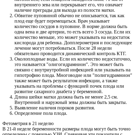
внутреннего зева или перекрывает его, что означает
наличие преграды для выхода из полости матки.
Обвитие пуповиной обычно не описывается, так как
плод еще будет перемещаться. Врач указывает
количество сосудов в пуповине. В норме должна быть
одна вена и две артерии, то есть всего 3 сосуда. Если их
количество меньше, это может указывать на недостаток
кислорода для ребенка. Допплерометрия и последующее
лечение могут потребоваться. После 28 недели
обязательно проводится динамический контроль КТГ.
Околоплодные воды. Если их количество недостаточно,
это называется "олигогидрамнион". Это может быть
связано с внутриутробной инфекцией или указывать на
гипотрофию плода. Многоводие или "полигидрамнион"
также может быть результатом инфекции, а также
указывать на проблемы с функцией почек плода или
развитие сахарного диабета у беременной.
Длина шейки матки должна быть не менее 2,5 см.
Внутренний и наружный зевы должны быть закрыты.
Выявление наличия пороков развития.
Определение пола плода.
Фетометрия в 21 неделю
В 21-й неделе беременности размеры плода могут быть точно
определены с помощью УЗИ. Сравнивая эти показатели с