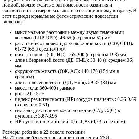
нормой, можно судить о равномерности развития и
соответствии размеров малыша его гестационному возрасту. В
этот период нормальные фетометрические показатели
включают:
максимальное расстояние между двумя теменными
костями (БПР, BPD): 46-55 (в среднем 52) мм
расстояние от лобной до затылочной кости (ЛЗР, OFD):
61-72 (65 в среднем) мм
обхват головы (ОГ, НС): 165-200 (в среднем 193) мм
длина бедренной кости (ДБ, FML): 33-40 (в среднем 36)
мм
окружность живота (ОЖ, AC): 140-170 (154 мм в
среднем)
длина плечевой кости (ДП, Hum): 29-37 (33) мм
масса тела: 360-400 граммов
рост: 21-26 см
индекс резистентности (ИР) сосудов плаценты: 0,36-0,69
(в среднем 0,51)
систоло-диастолическое отношение (С/Д, СДО) в
пуповине: 3,87-3,95
ИР пуповинных артерий: 0,61-0,83 (0,73 в среднем)
Размеры ребенка в 22 недели гестации
На 22 неделе беременности, при проведении УЗИ,