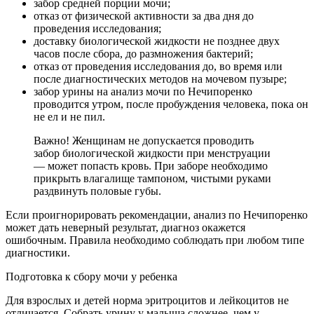
забор средней порции мочи;
отказ от физической активности за два дня до
проведения исследования;
доставку биологической жидкости не позднее двух
часов после сбора, до размножения бактерий;
отказ от проведения исследования до, во время или
после диагностических методов на мочевом пузыре;
забор урины на анализ мочи по Нечипоренко
проводится утром, после пробуждения человека, пока он
не ел и не пил.
Важно! Женщинам не допускается проводить
забор биологической жидкости при менструации
— может попасть кровь. При заборе необходимо
прикрыть влагалище тампоном, чистыми руками
раздвинуть половые губы.
Если проигнорировать рекомендации, анализ по Нечипоренко
может дать неверный результат, диагноз окажется
ошибочным. Правила необходимо соблюдать при любом типе
диагностики.
Подготовка к сбору мочи у ребенка
Для взрослых и детей норма эритроцитов и лейкоцитов не
отличается. Собрать урину у малыша сложнее, чем у