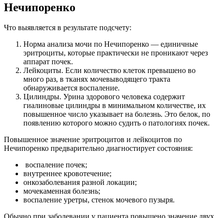
Нечипоренко
Что выявляется в результате подсчету:
Норма анализа мочи по Нечипоренко — единичные
эритроциты, которые практически не проникают через
аппарат почек.
Лейкоциты. Если количество клеток превышено во
много раз, в тканях мочевыводящего тракта
обнаруживается воспаление.
Цилиндры. Урина здорового человека содержит
гиалиновые цилиндры в минимальном количестве, их
повышенное число указывает на болезнь. Это белок, по
появлению которого можно судить о патологиях почек.
Повышенное значение эритроцитов и лейкоцитов по
Нечипоренко предварительно диагностирует состояния:
воспаление почек;
внутреннее кровотечение;
онкозаболевания разной локации;
мочекаменная болезнь;
воспаление уретры, стенок мочевого пузыря.
Обычно при заболевании у пациента повышено значение двух