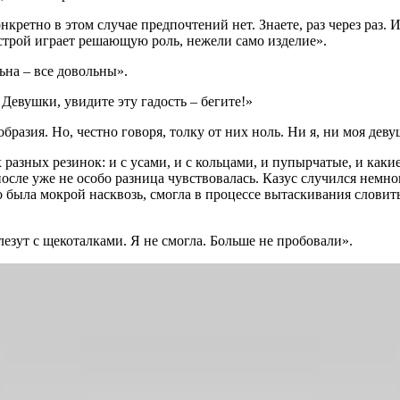
кретно в этом случае предпочтений нет. Знаете, раз через раз. И
настрой играет решающую роль, нежели само изделие».
на – все довольны».
Девушки, увидите эту гадость – бегите!»
бразия. Но, честно говоря, толку от них ноль. Ни я, ни моя дев
азных резинок: и с усами, и с кольцами, и пупырчатые, и какие
осле уже не особо разница чувствовалась. Казус случился немног
о была мокрой насквозь, смогла в процессе вытаскивания слови
лезут с щекоталками. Я не смогла. Больше не пробовали».