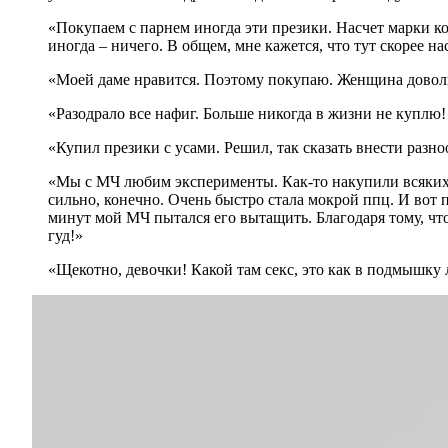
«Покупаем с парнем иногда эти презики. Насчет марки кон
иногда – ничего. В общем, мне кажется, что тут скорее 
«Моей даме нравится. Поэтому покупаю. Женщина доволь
«Разодрало все нафиг. Больше никогда в жизни не куплю! 
«Купил презики с усами. Решил, так сказать внести разноо
«Мы с МЧ любим эксперименты. Как-то накупили всяких р
сильно, конечно. Очень быстро стала мокрой ппц. И вот п
минут мой МЧ пытался его вытащить. Благодаря тому, чт
гуд!»
«Щекотно, девочки! Какой там секс, это как в подмышку 