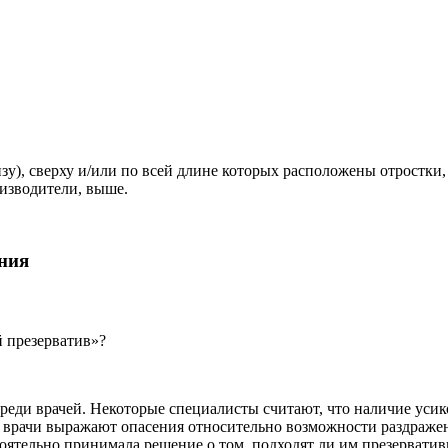
зу), сверху и/или по всей длине которых расположены отростки
оизводители, выше.
ния
й презерватив»?
еди врачей. Некоторые специалисты считают, что наличие усик
 врачи выражают опасения относительно возможности раздражен
оятельно принимала решение о том, подходят ли им презервативы