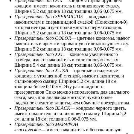
Презервативы Sico FIX
— кондомы с фиксирующим
кольцом, имеют накопитель и силиконовую смазку.
Ширина 5,2 см; длина 18 см; толщина 0,06-0,075 мм.
Презервативы Sico SPERMICIDE
— кондомы с
накопителем и спермицидной смазкой (Ноноксинол-9),
которая нейтрализует подвижность сперматозоидов.
Ширина 5,2 см; длина 18 см; толщина 0,06-0,075 мм.
Презервативы Sico COLOR
— цветные кондомы, имеют
накопитель и ароматизированную силиконовую смазку.
Ширина 5,2 см; длина 18 см; толщина 0,06-0,075 мм.
Презервативы Sico XXL
— кондомы увеличенного
размера, имеют накопитель и силиконовую смазку.
Ширина 5,4 см; длина 18 см; толщина 0,06-0,075 мм.
Презервативы Sico X-TRA
— прочные и надежные
кондомы с утолщенной стенкой, имеют накопитель и
силиконовую смазку. Ширина 5,2 см; длина 18 см;
толщина более 0,10 мм. Эту разновидность
презервативов Сико можно использовать для анального
секса, ведь при анальном контакте нужно более
надежное средство защиты, чем обычные презервативы.
Презервативы Sico BLACK
— кондомы черного цвета,
имеют накопитель и силиконовую смазку. Ширина 5,2
см; длина 18 см; толщина 0,06-0,075 мм.
Презервативы Sico МАРАФОН
классические
— имеют накопитель и бензокаиновую