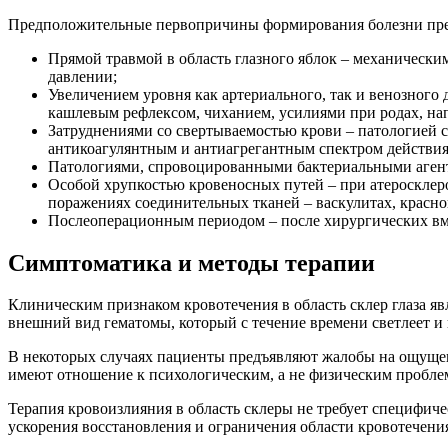
Предположительные первопричины формирования болезни пре
Прямой травмой в область глазного яблок – механическ
давлении;
Увеличением уровня как артериального, так и венозного
кашлевым рефлексом, чиханием, усилиями при родах, нап
Затруднениями со свертываемостью крови – патологией с
антикоагулянтным и антиагрегантным спектром действия
Патологиями, спровоцированными бактериальными аген
Особой хрупкостью кровеносных путей – при атеросклер
поражениях соединительных тканей – васкулитах, красно
Послеоперационным периодом – после хирургических вме
Симптоматика и методы терапии
Клиническим признаком кровотечения в область склер глаза я
внешний вид гематомы, который с течение времени светлеет и 
В некоторых случаях пациенты предъявляют жалобы на ощущени
имеют отношение к психологическим, а не физическим пробле
Терапия кровоизлияния в область склеры не требует специфиче
ускорения восстановления и ограничения области кровотечен