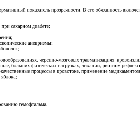
рмативный показатель прозрачности. В его обязанность включен
 при сахарном диабете;
рения;
скопические аневризмы;
оболочек;
вообразованиях, черепно-мозговых травматизациях, кровоизлия
ле, больших физических нагрузках, чихании, рвотном рефлексе,
окачественные процессы в кровотоке, применение медикаментоз
 яблока;
рованию гемофтальма.