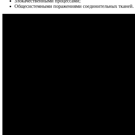
Злокачественными процессами;
Общесистемными поражениями соединительных тканей.