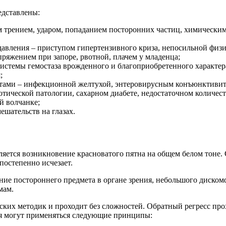
дставлены:
им трением, ударом, попаданием посторонних частиц, химически
 давления – приступом гипертензивного криза, непосильной физ
ряжением при запоре, рвотной, плачем у младенца;
истемы гемостаза врожденного и благоприобретенного характер
;
тами – инфекционной желтухой, энтеровирусным конъюнктивит
отической патологии, сахарном диабете, недостаточном количес
й волчанке;
шательств на глазах.
вляется возникновение красноватого пятна на общем белом тоне
постепенно исчезает.
е постороннего предмета в органе зрения, небольшого дискомф
мам.
ских методик и проходит без сложностей. Обратный регресс про
ия могут применяться следующие принципы: