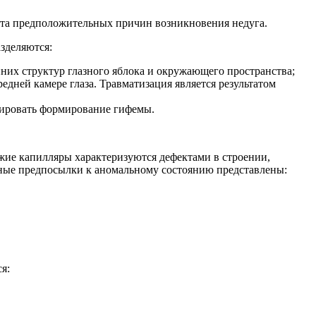
нта предположительных причин возникновения недуга.
зделяются:
их структур глазного яблока и окружающего пространства;
дней камере глаза. Травматизация является результатом
цировать формирование гифемы.
жие капилляры характеризуются дефектами в строении,
ные предпосылки к аномальному состоянию представлены:
я: