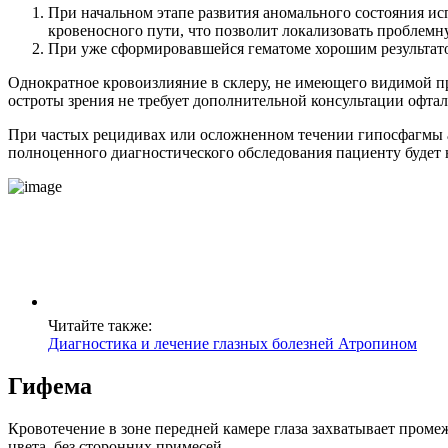
При начальном этапе развития аномального состояния и
кровеносного пути, что позволит локализовать проблем
При уже сформировавшейся гематоме хорошим результатом
Однократное кровоизлияние в склеру, не имеющего видимой п
остроты зрения не требует дополнительной консультации офтал
При частых рецидивах или осложненном течении гипосфагмы а
полноценного диагностического обследования пациенту будет н
Читайте также:
Диагностика и лечение глазных болезней Атропином
Гифема
Кровотечение в зоне передней камере глаза захватывает пром
цвета, без сторонних примесей.