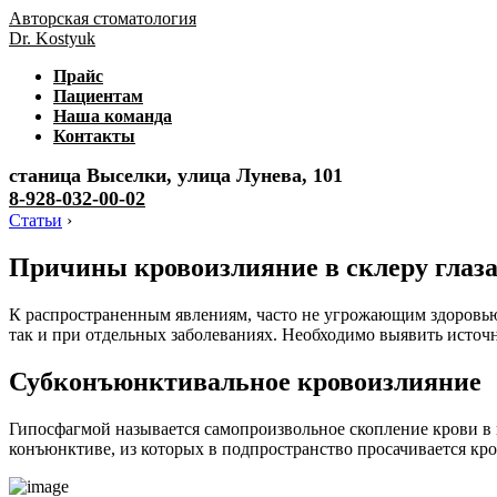
Авторская стоматология
Dr. Kostyuk
Прайс
Пациентам
Наша команда
Контакты
станица Выселки, улица Лунева, 101
8-928-032-00-02
Статьи
›
Причины кровоизлияние в склеру глаз
К распространенным явлениям, часто не угрожающим здоровью 
так и при отдельных заболеваниях. Необходимо выявить источ
Субконъюнктивальное кровоизлияние
Гипосфагмой называется самопроизвольное скопление крови в 
конъюнктиве, из которых в подпространство просачивается кро