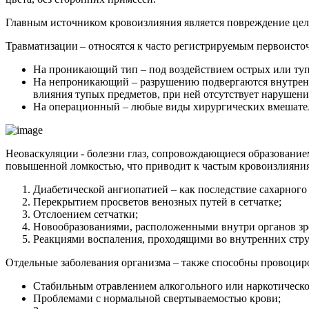
Главным источником кровоизлияния является повреждение цел
Травматизации – относятся к часто регистрируемым первоист
На проникающий тип – под воздействием острых или туп
На непроникающий – разрушению подвергаются внутренние
влияния тупых предметов, при ней отсутствует нарушен
На операционный – любые виды хирургических вмешатель
Неоваскуляции - болезни глаз, сопровождающиеся образовани
повышенной ломкостью, что приводит к частым кровоизлияни
Диабетической ангиопатией – как последствие сахарного 
Перекрытием просветов венозных путей в сетчатке;
Отслоением сетчатки;
Новообразованиями, расположенными внутри органов зр
Реакциями воспаления, проходящими во внутренних струк
Отдельные заболевания организма – также способны провоциро
Стабильным отравлением алкогольного или наркотическ
Проблемами с нормальной свертываемостью крови;