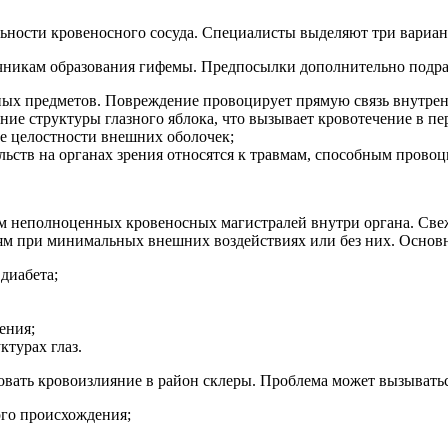
ьности кровеносного сосуда. Специалисты выделяют три вариа
очникам образования гифемы. Предпосылки дополнительно подра
ых предметов. Повреждение провоцирует прямую связь внутренн
 структуры глазного яблока, что вызывает кровотечение в пере
ие целостности внешних оболочек;
ств на органах зрения относятся к травмам, способным прово
ем неполноценных кровеносных магистралей внутри органа. Све
ям при минимальных внешних воздействиях или без них. Основ
диабета;
ения;
турах глаз.
вать кровоизлияние в район склеры. Проблема может вызыватьс
ого происхождения;