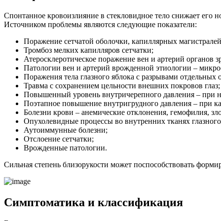
Спонтанное кровоизлияние в стекловидное тело снижает его но
Источником проблемы являются следующие показатели:
Поражение сетчатой оболочки, капиллярных магистралей
Тромбоз мелких капилляров сетчатки;
Атеросклеротическое поражение вен и артерий органов з
Патологии вен и артерий врожденной этиологии – микро
Поражения тела глазного яблока с разрывами отдельных 
Травма с сохранением цельности внешних покровов глаз;
Повышенный уровень внутричерепного давления – при но
Поэтапное повышение внутригрудного давления – при каш
Болезни крови – анемические отклонения, гемофилия, зл
Опухолевидные процессы во внутренних тканях глазного
Аутоиммунные болезни;
Отслоение сетчатки;
Врожденные патологии.
Сильная степень близорукости может поспособствовать форми
Симптоматика и классификация