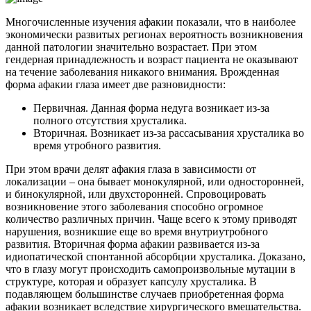
Многочисленные изучения афакии показали, что в наиболее
экономически развитых регионах вероятность возникновения
данной патологии значительно возрастает. При этом
гендерная принадлежность и возраст пациента не оказывают
на течение заболевания никакого внимания. Врожденная
форма афакии глаза имеет две разновидности:
Первичная. Данная форма недуга возникает из-за
полного отсутствия хрусталика.
Вторичная. Возникает из-за рассасывания хрусталика во
время утробного развития.
При этом врачи делят афакия глаза в зависимости от
локализации – она бывает монокулярной, или односторонней,
и бинокулярной, или двухсторонней. Спровоцировать
возникновение этого заболевания способно огромное
количество различных причин. Чаще всего к этому приводят
нарушения, возникшие еще во время внутриутробного
развития. Вторичная форма афакии развивается из-за
идиопатической спонтанной абсорбции хрусталика. Доказано,
что в глазу могут происходить самопроизвольные мутации в
структуре, которая и образует капсулу хрусталика. В
подавляющем большинстве случаев приобретенная форма
афакии возникает вследствие хирургического вмешательства.