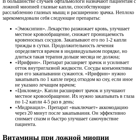
В большинстве случаев офтальмологи назначают пациентам с
ложной миопией глазные капли, способствующие
расслаблению глазных мышц и расширению зрачка. Неплохо
зарекомендовали себя следующие препараты:
«Эмоксипин». Лекарство разжижает кровь, улучшает
местное кровообращение, снижает проницаемость
кровеносных сосудов. Закапывают его по 1-2 капли
трижды в сутки. Продолжительность лечения
определяется врачом в индивидуальном порядке, но
длиться такая терапия дольше месяца не должна;
«Ирифрин». Препарат расширяет зрачок и усиливает
отток внутриглазной жидкости. Сосуды конъюнктивы
при его закапывании сужаются. «Ирифрин» нужно
закапывать по 1 капле перед отходом ко сну, если иное
не указано лечащим врачом;
«Цикломед». Капли расширяют зрачок и улучшают
местное кровообращение. Их нужно закапывать в глаза
по 1-2 капли 4-5 раз в день;
«Мидриацил». Препарат «выключает» аккомодацию
через 20 минут после закапывания. Он эффективно
снимает спазм и быстро улучшает самочувствие
пациента.
Витамины при ложной миопии