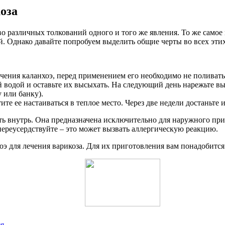
оза
 различных толкований одного и того же явления. То же самое м
ей. Однако давайте попробуем выделить общие черты во всех эт
чения каланхоэ, перед применением его необходимо не поливать 
й водой и оставьте их высыхать. На следующий день нарежьте 
 или банку).
ите ее настаиваться в теплое место. Через две недели достаньте
ать внутрь. Она предназначена исключительно для наружного пр
переусердствуйте – это может вызвать аллергическую реакцию.
э для лечения варикоза. Для их приготовления вам понадобится
ся