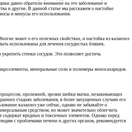
дики давно обратили внимание на это заболевание и
тва и другие. В данной статье мы расскажем о настойке
плюсы и минусы его использования.
ногие знают о его полезных свойствах, и настойка из каланхоэ
 быть использованы для лечения сосудистых бляшек.
укрепить стенки сосудов. Это позволяет достичь
 микроэлементы, минеральные соли и полимеры моносахаридов.
 процессов, пролежней, эрозии шейки матки, незаживающих
ранних стадиях заболевания, в более запущенных случаях его
зование каланхоэ уже сейчас, однако не забывайте о
ниверсальным средством, но может значительно облегчить
не содержат вредных и токсичных элементов. Однако перед
людям с проблемами печени и других органов, рекомендуется