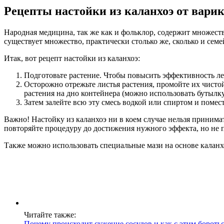
Рецепты настойки из каланхоэ от варик
Народная медицина, так же как и фольклор, содержит множество
существует множество, практически столько же, сколько и сем
Итак, вот рецепт настойки из каланхоэ:
Подготовьте растение. Чтобы повысить эффективность ле
Осторожно отрежьте листья растения, промойте их чисто
растения на дно контейнера (можно использовать бутылку
Затем залейте всю эту смесь водкой или спиртом и помест
Важно! Настойку из каланхоэ ни в коем случае нельзя приним
повторяйте процедуру до достижения нужного эффекта, но не 
Также можно использовать специальные мази на основе каланхо
Читайте также:
Почему происходит сужение сосудов и как с этим бороть