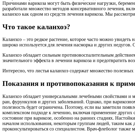
Причинами варикоза могут быть физические нагрузки, беремен
разработали множество методов консервативного лечения, вклю
каланхоэ как одном из средств лечения варикоза. Мы рассмотри
Что такое каланхоэ?
Каланхоэ – это редкое растение, которое часто можно увидеть 
широко используется для лечения насморка и других недугов. О
Каланхоэ обладает сильным противовоспалительным действием, 
значительного эффекта в лечении варикоза и предотвратить воз
Интересно, что листья каланхоэ содержат множество полезных
Показания и противопоказания к при
Каланхоэ обладает универсальными лечебными свойствами и м
ран, фурункулов и других заболеваний. Однако, при варикозно
полезность будет ограничена. Поэтому, если вы заметили появл
комплексном подходе к лечению, включая применение других ср
состояние при варикозе, особенно на ранних стадиях. Настойк
началом использования, некоторым группам людей, таким как 
проконсультироваться со специалистом. Врач-флеболог также 