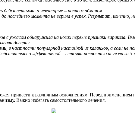
сь действенными, а некоторые – полным обманом.
 до последнего момента не верила в успех. Результат, конечно, 
одов с ужасом обнаружила на ногах первые признаки варикоза. В
зывали доверия.
и, в частности популярной настойкой из каланхоэ, а если не 
 действительно эффективной – сеточки полностью исчезли за 3 м
 может привести к различным осложнениям. Перед применением н
анизму. Важно избегать самостоятельного лечения.