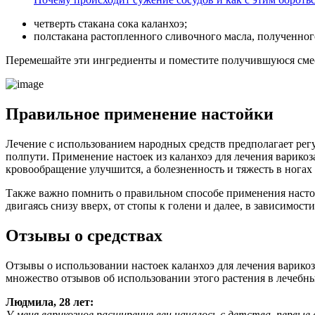
четверть стакана сока каланхоэ;
полстакана растопленного сливочного масла, полученног
Перемешайте эти ингредиенты и поместите получившуюся смес
Правильное применение настойки
Лечение с использованием народных средств предполагает рег
полпути. Применение настоек из каланхоэ для лечения варикоз
кровообращение улучшится, а болезненность и тяжесть в ногах
Также важно помнить о правильном способе применения настойк
двигаясь снизу вверх, от стопы к голени и далее, в зависимос
Отзывы о средствах
Отзывы о использовании настоек каланхоэ для лечения варик
множество отзывов об использовании этого растения в лечебн
Людмила, 28 лет:
У меня варикозное расширение вен началось с детства, первые