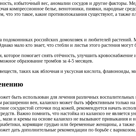
ность, избыточный вес, аномалии сосудов и другие факторы. Ме
чая компрессионное белье, венотоники, пиявки, народные средс
м, что это такое, какие противопоказания существуют, а также 
на подоконниках российских домохозяек и любителей растений. М
днако мало кто знает, что стебли и листья этого растения могут
которое помогает снять отёчность, улучшить кровоснабжение и 
можное образование тромбов за 4-5 месяцев.
 веществ, таких как яблочная и уксусная кислота, флавоноиды,
менению
ожет быть использован для лечения различных воспалительных
м расширении вен, каланхоэ может быть эффективным только на 
ение сосудистой сеточки под кожей, рекомендуется начать исполь
едств. Важно помнить, что настойка из каланхоэ не является у
и, мази и кремы на основе каланхоэ не вызывают привыкания и 
диабетики, кормящие грудью или беременные женщины, а также 
может дать дополнительные рекомендации по борьбе с варикозом.