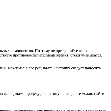
альных компонентов. Поэтому не прекращайте лечение на
увствуете противовоспалительный эффект: отеки уменьшатся,
ичь максимального результата, настойку следует наносить,
ими женщинами процедура, поэтому в интернете можно найти
 просто игнорировала эту проблему, но со временем стало уже