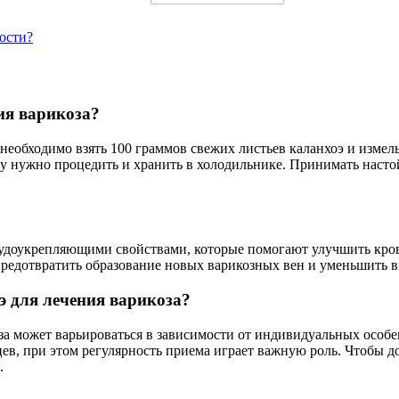
ости?
ия варикоза?
необходимо взять 100 граммов свежих листьев каланхоэ и измель
йку нужно процедить и хранить в холодильнике. Принимать настой
судоукрепляющими свойствами, которые помогают улучшить кров
 предотвратить образование новых варикозных вен и уменьшить
э для лечения варикоза?
за может варьироваться в зависимости от индивидуальных особе
ев, при этом регулярность приема играет важную роль. Чтобы д
.