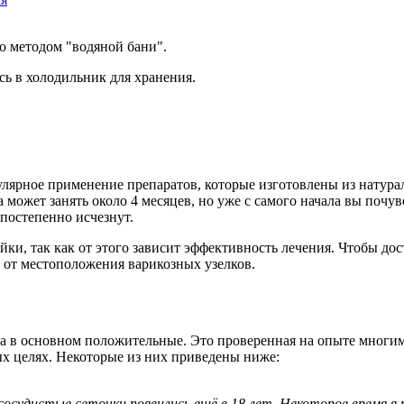
о методом "водяной бани".
ь в холодильник для хранения.
улярное применение препаратов, которые изготовлены из натур
а может занять около 4 месяцев, но уже с самого начала вы поч
 постепенно исчезнут.
и, так как от этого зависит эффективность лечения. Чтобы дост
ти от местоположения варикозных узелков.
оза в основном положительные. Это проверенная на опыте мног
ых целях. Некоторые из них приведены ниже:
 сосудистые сеточки появились ещё в 18 лет. Некоторое время я