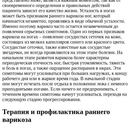
представлено ниже, является важным моментом, так как от
своевременного определения и правильных действий
пациента зависит его качество жизни. Усталость в ногах
может быть признаком раннего варикоза ног, который
начинается незаметно, проявляясь в виде обычной усталости.
Именно поэтому варикоз часто остается незамеченным до
появления серьезных симптомов. Один из первых признаков
варикоза на ногах – появление сосудистых сеточек на коже,
состоящих из мелких капилляров синего или красного цвета.
Сосудистые сеточки, также известные как сосудистые
звездочки, не всегда проявляются на этом этапе болезни. На
начальном этапе развития варикоза более характерны
периодическая отечность ног, быстрая утомляемость, тяжесть
и боль в ногах, а также ощущение распирания в икрах. Эти
симптомы могут усиливаться при больших нагрузках, к концу
рабочего дня или в жаркое время года. В начальной стадии
они могут исчезать после отдыха в положении лежа с немного
приподнятыми ногами. Если ничего не предпринимать, с
течением времени симптомы начнут усиливаться, переходя на
следующую стадию прогрессирования.
Терапия и профилактика раннего
варикоза