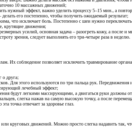
таточно 10 массажных движений;
ь нужный эффект, важно уделить процессу 5–15 мин., а повтор
 делать его постепенно, чтобы получить ожидаемый результат;
ма, что исключает боль. Постепенно с шеи нужно переключатьс
, крутящие движения;
резмерных усилий, основная задача – разогреть кожу, а после и
роту зрения, следует выполнять его три-четыре раза в неделю.
ам. Их соблюдение позволяет исключить травмирование органа з
 о друга;
исков. Для этого используются по три пальца рук. Передвижения
ссирующий лечебный эффект;
жения будут легкими массирующими, а двигаться руки должны от
альцев, слегка нажав на самую высокую точку, а после перемещ
эта точка отвечает за здоровье глаз.
 или круговых движений. Можно просто слегка надавить так, чт