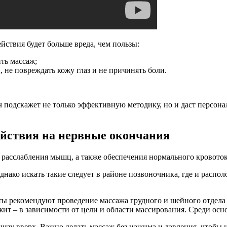
йствия будет больше вреда, чем пользы:
ть массаж;
е повреждать кожу глаз и не причинять боли.
Врач подскажет не только эффективную методику, но и даст персо
ействия на нервные окончания
ли расслабления мышц, а также обеспечения нормального кровот
нако искать такие следует в районе позвоночника, где и распо
вты рекомендуют проведение массажа грудного и шейного отдела
ежит – в зависимости от цели и области массирования. Среди о
низу вверх. Важно делать массаж без нажима и давления, чтобы 