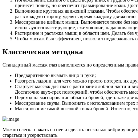
принесет пользу, но обеспечит травмирование кожи. Дос
Выполнение круговых движений глазами. Чтобы обеспечит
раз в каждую сторону, уделять время каждому движению –
Массирование шейных мышц. Выполняется также без нажи
используются массирующие, сжимающие, надавливающие
Растирание и растяжка мышц в области шеи. Делать без ч
Чтобы массаж был эффективен, позволил поддерживать ост
Классическая методика
Стандартный массаж глаз выполняется по определенным правил
Предварительно вымыть лицо и руки;
Разогреть ладони, для чего можно просто потереть их друг
Стартует массаж для глаз с растирания лобной части и в
Достаточно двух-трех повторений, чтобы обеспечить ма
Переход на массирование области бровей, где также дви
Массирование скулы. Выполнять с использованием трех п
Массирование самой высокой точки бровей. Известно, что 
Можно слегка нажать на нее и сделать несколько вибрирующих
стараться и усердствовать.