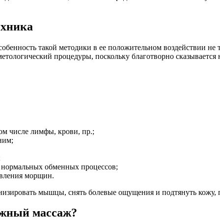
ехника
собенность такой методики в ее положительном воздействии не т
сметологический процедуры, поскольку благотворно сказывается
м числе лимфы, крови, пр.;
ним;
;
я нормальных обменных процессов;
явления морщин.
изировать мышцы, снять болевые ощущения и подтянуть кожу, п
ажный массаж?