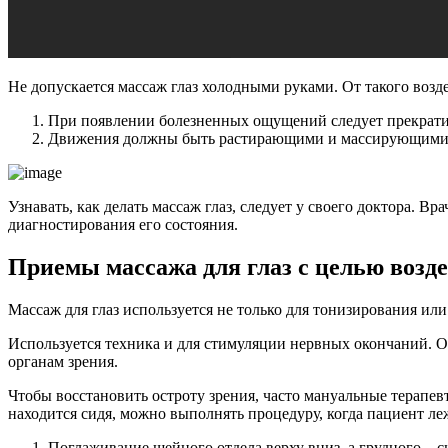
Не допускается массаж глаз холодными руками. От такого возде
При появлении болезненных ощущений следует прекрати
Движения должны быть растирающими и массирующими, н
Узнавать, как делать массаж глаз, следует у своего доктора. 
диагностирования его состояния.
Приемы массажа для глаз с целью возд
Массаж для глаз используется не только для тонизирования и
Используется техника и для стимуляции нервных окончаний. Од
органам зрения.
Чтобы восстановить остроту зрения, часто мануальные терапе
находится сидя, можно выполнять процедуру, когда пациент л
Поглаживание шейного отдела верху вниз, а грудного – с