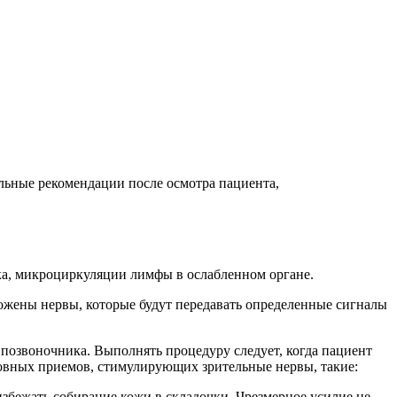
нальные рекомендации после осмотра пациента,
ока, микроциркуляции лимфы в ослабленном органе.
ложены нервы, которые будут передавать определенные сигналы
 позвоночника. Выполнять процедуру следует, когда пациент
сновных приемов, стимулирующих зрительные нервы, такие:
избежать собирание кожи в складочки. Чрезмерное усилие не