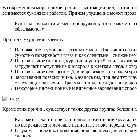
В современном мире плохое зрение – настоящий бич, с этой пр
занимается бумажной работой. Причем ухудшение может прояви
Если вы в какой-то момент обнаружили, что не можете раз
офтальмологу.
Причины ухудшения зрения:
Напряжение и усталость глазных мышц. Постоянно сидит
сухостью поверхности глаза и как следствие – снижением
Неправильное питание, курение и употребление алкоголя.
затрудняют поступление кислорода к клеткам глаза, а от
Неправильное освещение. Давно доказано – слишком ярки
Заболевания позвоночника. Казалось бы, при чем тут гла
отвечающих за зрение. Травмы спины, последствия родов
Некоторые инфекционные и вирусные заболевания способ
Кроме этих причин, существует также другая группа: болезни 
Катаракта – частичное или полное помутнение хрусталика
но встречаются и молодые пациенты, также нередки случа
Глаукома – болезнь, вызванная повышением давления вн
слепоту.