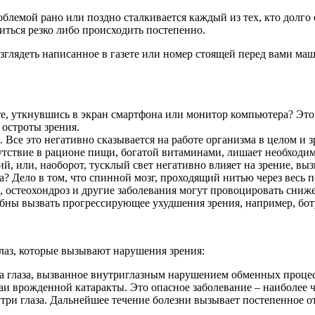
облемой рано или поздно сталкивается каждый из тех, кто долго 
ться резко либо происходить постепенно.
глядеть написанное в газете или номер стоящей перед вами маши
е, уткнувшись в экран смартфона или монитор компьютера? Эт
 остроты зрения.
 Все это негативно сказывается на работе организма в целом и
сутствие в рационе пищи, богатой витаминами, лишает необходи
й, или, наоборот, тусклый свет негативно влияет на зрение, вы
за? Дело в том, что спинной мозг, проходящий нитью через весь
, остеохондроз и другие заболевания могут провоцировать сниж
ны вызвать прогрессирующее ухудшения зрения, например, боту
глаз, которые вызывают нарушения зрения:
 глаза, вызванное внутриглазным нарушением обменных процессо
и врожденной катаракты. Это опасное заболевание – наиболее ча
утри глаза. Дальнейшее течение болезни вызывает постепенное