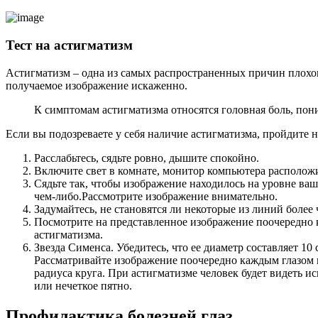
Тест на астигматизм
Астигматизм – одна из самых распространенных причин плохого
получаемое изображение искаженно.
К симптомам астигматизма относятся головная боль, пон
Если вы подозреваете у себя наличие астигматизма, пройдите н
Расслабьтесь, сядьте ровно, дышите спокойно.
Включите свет в комнате, монитор компьютера расположит
Сядьте так, чтобы изображение находилось на уровне ва
чем-либо.Рассмотрите изображение внимательно.
Задумайтесь, не становятся ли некоторые из линий более
Посмотрите на представленное изображение поочередно к
астигматизма.
Звезда Сименса. Убедитесь, что ее диаметр составляет 10
Рассматривайте изображение поочередно каждым глазом в
радиуса круга. При астигматизме человек будет видеть ис
или нечеткое пятно.
Профилактика болезней глаз