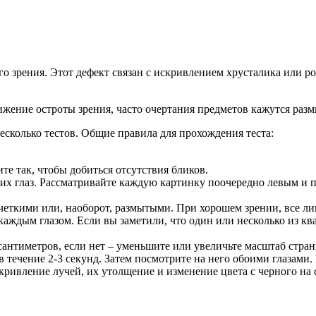
 зрения. Этот дефект связан с искривлением хрусталика или ро
ижение остроты зрения, часто очертания предметов кажутся ра
есколько тестов. Общие правила для прохождения теста:
е так, чтобы добиться отсутствия бликов.
ших глаз. Рассматривайте каждую картинку поочередно левым и п
 четкими или, наоборот, размытыми. При хорошем зрении, все ли
аждым глазом. Если вы заметили, что один или несколько из ква
 сантиметров, если нет – уменьшите или увеличьте масштаб стран
 течение 2-3 секунд. Затем посмотрите на него обоими глазами.
кривление лучей, их утолщение и изменение цвета с черного на с