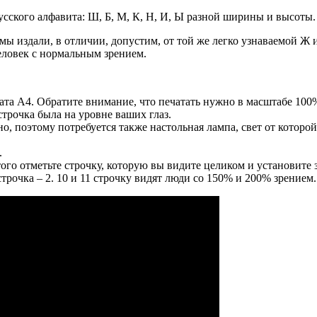
усского алфавита: Ш, Б, М, К, Н, И, Ы разной ширины и высоты.
ы издали, в отличии, допустим, от той же легко узнаваемой Ж и
человек с нормальным зрением.
ата А4. Обратите внимание, что печатать нужно в масштабе 100
строчка была на уровне ваших глаз.
но, поэтому потребуется также настольная лампа, свет от которой
.
того отметьте строчку, которую вы видите целиком и установите
 строчка – 2. 10 и 11 строчку видят люди со 150% и 200% зрением.