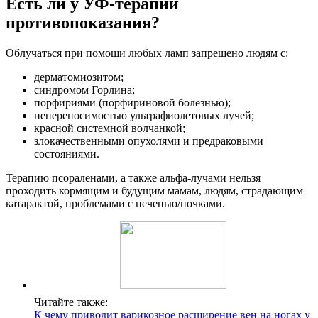
Есть ли у УФ-терапии
противопоказания?
Облучаться при помощи любых ламп запрещено людям с:
дерматомиозитом;
синдромом Горлина;
порфириями (порфириновой болезнью);
непереносимостью ультрафиолетовых лучей;
красной системной волчанкой;
злокачественными опухолями и предраковыми
состояниями.
Терапию псораленами, а также альфа-лучами нельзя
проходить кормящим и будущим мамам, людям, страдающим
катарактой, проблемами с печенью/почками.
Читайте также:
К чему приводит варикозное расширение вен на ногах у