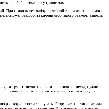
пить в любой аптеке или у травников.
аний. При правильном выборе лечебной травы лечение поможет
ие, поможет раздробить камень небольшого размера, вывести
ок, разгрузить почки и очистить протоки от песка, нужно
 не превышает 4 см. Запрещается использовать народные
ошо растворяет фосфаты и ураты. Разрушить цистиновые или
нным методом является операция. Исключение — оксалаты