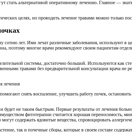
гут стать альтернативой оперативному лечению. Главное — знат
ческих целях, но проводить лечение травами можно только после
почках
ну сотню лет. Ими лечат различные заболевания, используют в
на, поэтому многие врачи рекомендуют своим пациентам отдел
лительной системы, достаточно большой. Используются как стеб
енными травами без предварительной консультации врача не ре
помогают снять воспаление, улучшить работу почек, остановить
 будет не таким быстрым. Первые результаты от лечения больной
еимуществом фитотерапии считается хорошая переносимость, м
и могут содержать ядовитые вещества, спровоцировать аллергич
тение, так и почечные сборы, которые в своем составе содержат