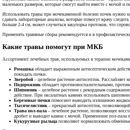
маленьких размеров, которые смогут выйти вместе с мочой и п
Использовать травы при мочекаменной болезни почек нужно н
сдавать лабораторные анализы, которые помогут врачу следить
больше 2-4 см, может случиться закупорка протоков, что спро
Применять травяные сборы рекомендуется и в профилактическ
Какие травы помогут при МКБ
Ассортимент лечебных трав, используемых в терапии мочекаме
Ромашка
обладает выраженным антисептическим действи
покидать почки.
Зверобой
– целебное растение-антисептик. Расслабляет 
Подорожник
обладает противовоспалительными, против
Шиповник
– целебное растение с рекордным содержание
действие. При оксалатных камнях использовать шиповни
Березовые почки
помогают выводить излишнюю жидкость
Тысячелистник
– прекрасный антисептик, позволяющий
Трава пол-пала
– лечебное растение, позволяющее восст
дробит и выводит камни с мочой. Применение пол-пала 
Кукурузные рыльца
позволяют нормализовать обменные