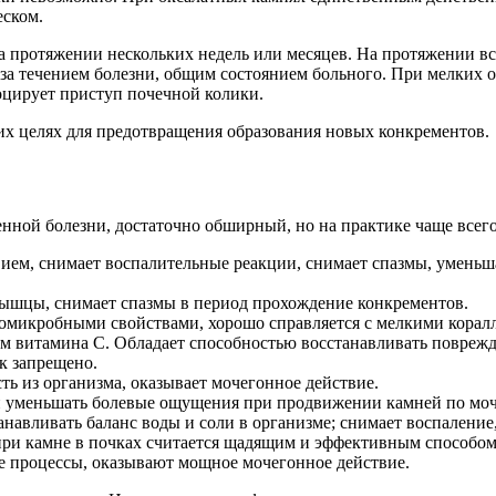
еском.
а протяжении нескольких недель или месяцев. На протяжении в
 за течением болезни, общим состоянием больного. При мелких о
воцирует приступ почечной колики.
их целях для предотвращения образования новых конкрементов.
нной болезни, достаточно обширный, но на практике чаще всег
ем, снимает воспалительные реакции, снимает спазмы, уменьша
мышцы, снимает спазмы в период прохождение конкрементов.
омикробными свойствами, хорошо справляется с мелкими корал
м витамина С. Обладает способностью восстанавливать поврежд
к запрещено.
 из организма, оказывает мочегонное действие.
 уменьшать болевые ощущения при продвижении камней по мо
анавливать баланс воды и соли в организме; снимает воспалени
при камне в почках считается щадящим и эффективным способом
 процессы, оказывают мощное мочегонное действие.