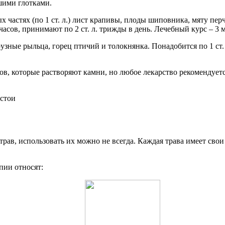
ьшими глотками.
ых частях (по 1 ст. л.) лист крапивы, плоды шиповника, мяту пе
часов, принимают по 2 ст. л. трижды в день. Лечебный курс – 3 м
ные рыльца, горец птичий и толокнянка. Понадобится по 1 ст. л.
ов, которые растворяют камни, но любое лекарство рекомендует
трав, использовать их можно не всегда. Каждая трава имеет св
пии относят: