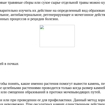
овые травяные сборы или сухое сырье отдельной травы можно ку
дварительно изучить их действие на определенный вид образов
ьное, антибактериальное, регенерирующее и мочегонное действ
онных процессов и рецидив болезни.
обы понять, какие именно растения помогут вывести камень, пес
ие целебными растениями проводится только когда размер камней
х или смещении образований в протоки мочевыводящих путей.
ни или при проведении ее для профилактики. Данный метод хор
ески невозможно. При оксалатных камнях единственным действе