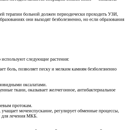
сей терапии больной должен периодически проходить УЗИ,
бразованиях они выходят безболезненно, но если образования
о используют следующие растения:
ет боль, позволяет песку и мелким камням безболезненно
ловидными оксалатами.
енные ткани, оказывает желчегонное, антибактериальное
чевым протокам.
е, учащает мочеиспускание, регулирует обменные процессы,
 для лечения МКБ.