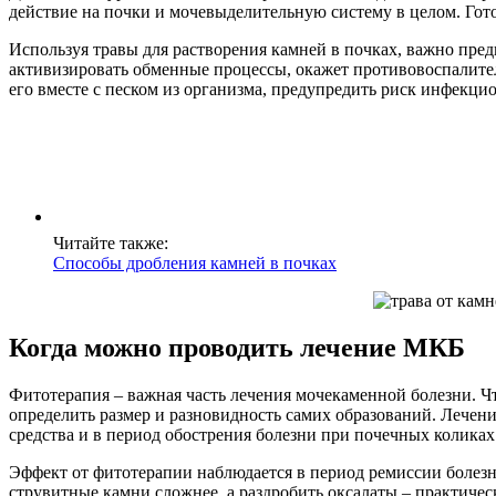
действие на почки и мочевыделительную систему в целом. Гот
Используя травы для растворения камней в почках, важно пре
активизировать обменные процессы, окажет противовоспалител
его вместе с песком из организма, предупредить риск инфекци
Читайте также:
Способы дробления камней в почках
Когда можно проводить лечение МКБ
Фитотерапия – важная часть лечения мочекаменной болезни. Чт
определить размер и разновидность самих образований. Лечен
средства и в период обострения болезни при почечных колика
Эффект от фитотерапии наблюдается в период ремиссии болез
струвитные камни сложнее, а раздробить оксалаты – практич