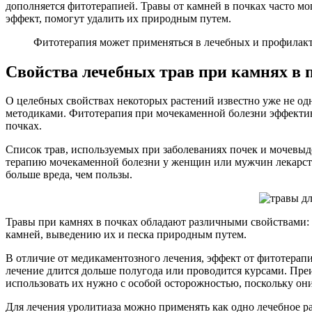
дополняется фитотерапией. Травы от камней в почках часто мо
эффект, помогут удалить их природным путем.
Фитотерапия может применяться в лечебных и профилакти
Свойства лечебных трав при камнях в 
О целебных свойствах некоторых растений известно уже не од
методиками. Фитотерапия при мочекаменной болезни эффектив
почках.
Список трав, используемых при заболеваниях почек и мочевыде
терапию мочекаменной болезни у женщин или мужчин лекарств
больше вреда, чем пользы.
Травы при камнях в почках обладают различными свойствами: 
камней, выведению их и песка природным путем.
В отличие от медикаментозного лечения, эффект от фитотерапии
лечение длится дольше полугода или проводится курсами. Пр
использовать их нужно с особой осторожностью, поскольку он
Для лечения уролитиаза можно применять как одно лечебное рас