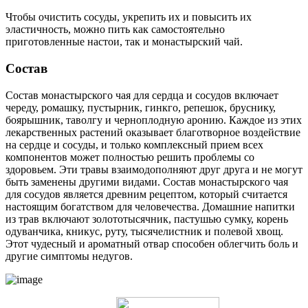
Чтобы очистить сосуды, укрепить их и повысить их
эластичность, можно пить как самостоятельно
приготовленные настои, так и монастырский чай.
Состав
Состав монастырского чая для сердца и сосудов включает
череду, ромашку, пустырник, гинкго, репешок, бруснику,
боярышник, таволгу и черноплодную аронию. Каждое из этих
лекарственных растений оказывает благотворное воздействие
на сердце и сосуды, и только комплексный прием всех
компонентов может полностью решить проблемы со
здоровьем. Эти травы взаимодополняют друг друга и не могут
быть заменены другими видами. Состав монастырского чая
для сосудов является древним рецептом, который считается
настоящим богатством для человечества. Домашние напитки
из трав включают золототысячник, пастушью сумку, корень
одуванчика, кникус, руту, тысячелистник и полевой хвощ.
Этот чудесный и ароматный отвар способен облегчить боль и
другие симптомы недугов.