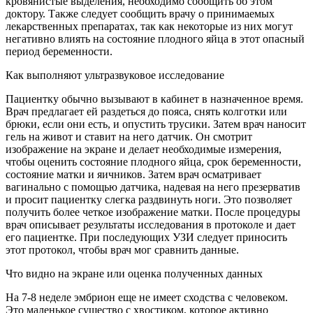
кровянистые выделения, необходимо сообщить об этом
доктору. Также следует сообщить врачу о принимаемых
лекарственных препаратах, так как некоторые из них могут
негативно влиять на состояние плодного яйца в этот опасный
период беременности.
Как выполняют ультразвуковое исследование
Пациентку обычно вызывают в кабинет в назначенное время.
Врач предлагает ей раздеться до пояса, снять колготки или
брюки, если они есть, и опустить трусики. Затем врач наносит
гель на живот и ставит на него датчик. Он смотрит
изображение на экране и делает необходимые измерения,
чтобы оценить состояние плодного яйца, срок беременности,
состояние матки и яичников. Затем врач осматривает
вагинально с помощью датчика, надевая на него презерватив
и просит пациентку слегка раздвинуть ноги. Это позволяет
получить более четкое изображение матки. После процедуры
врач описывает результаты исследования в протоколе и дает
его пациентке. При последующих УЗИ следует приносить
этот протокол, чтобы врач мог сравнить данные.
Что видно на экране или оценка полученных данных
На 7-8 неделе эмбрион еще не имеет сходства с человеком.
Это маленькое существо с хвостиком, которое активно