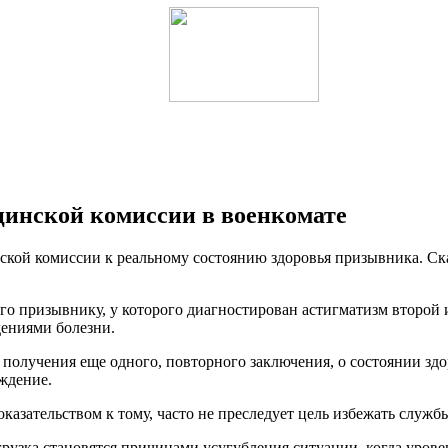
цинской комиссии в военкомате
ской комиссии к реальному состоянию здоровья призывника. Ск
его призывнику, у которого диагностирован астигматизм второй
ениями болезни.
получения еще одного, повторного заключения, о состоянии здо
ждение.
оказательством к тому, часто не преследует цель избежать служ
узка становятся причинами усугубления ситуации, когда уровень