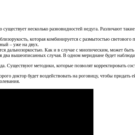
то существует несколько разновидностей недуга. Различают таки
лизорукость, которая комбинируется с размытостью светового пот
ный – уже на двух.
ся дальнозоркостью. Как и в случае с миопическим, может быт
два вышеописанных случая. В одном меридиане будет наблюдат
да. Существуют методики, которые позволят корректировать сос
рого доктор будет воздействовать на роговицу, чтобы придать 
болевания.