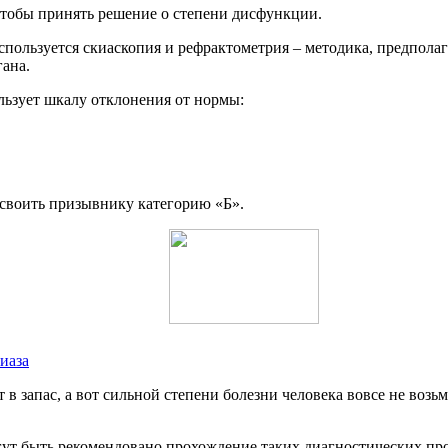
 чтобы принять решение о степени дисфункции.
спользуется скиаскопия и рефрактометрия – методика, предпол
гана.
льзует шкалу отклонения от нормы:
исвоить призывнику категорию «Б».
иаза
в запас, а вот сильной степени болезни человека вовсе не воз
ут быть рекомендовано прохождение таких диагностических проц