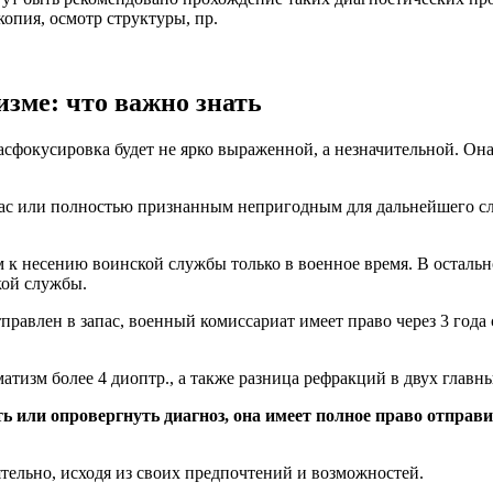
опия, осмотр структуры, пр.
изме: что важно знать
расфокусировка будет не ярко выраженной, а незначительной. О
ас или полностью признанным непригодным для дальнейшего слу
к несению воинской службы только в военное время. В остально
кой службы.
правлен в запас, военный комиссариат имеет право через 3 года
атизм более 4 диоптр., а также разница рефракций в двух главн
ь или опровергнуть диагноз, она имеет полное право отправ
ельно, исходя из своих предпочтений и возможностей.