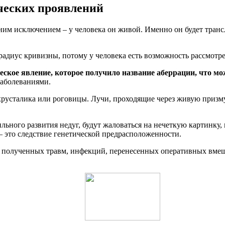
ческих проявлений
ним исключением – у человека он живой. Именно он будет транс
 радиус кривизны, потому у человека есть возможность рассмотр
кое явление, которое получило название аберрации, что мож
заболеваниями.
хрусталика или роговицы. Лучи, проходящие через живую призму
ильного развития недуг, будут жаловаться на нечеткую картинку
 – это следствие генетической предрасположенности.
ее полученных травм, инфекций, перенесенных оперативных вмеш