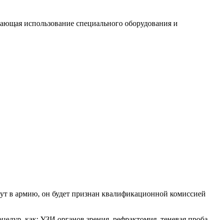
агающая использование специального оборудования и
ьмут в армию, он будет признан квалификационной комиссией
едур, как: УЗИ органов зрения, рефрактомия, теневая проба,