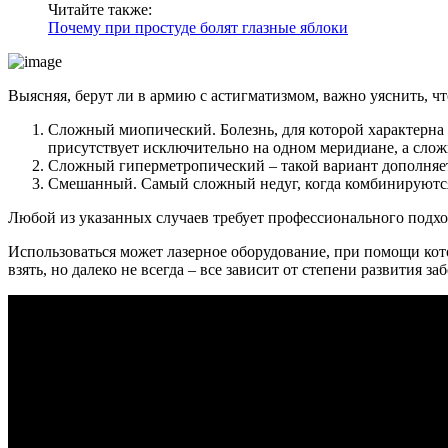
Читайте также:
Почему при простуде болят глазные яблоки
Выясняя, берут ли в армию с астигматизмом, важно уяснить, ч
Сложный миопический. Болезнь, для которой характерна б
присутствует исключительно на одном меридиане, а слож
Сложный гиперметропический – такой вариант дополняет
Смешанный. Самый сложный недуг, когда комбинируются 
Любой из указанных случаев требует профессионального подхо
Использоваться может лазерное оборудование, при помощи кото
взять, но далеко не всегда – все зависит от степени развития за