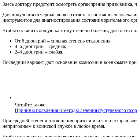
Здесь доктору предстоит осмотреть орган зрения призывника,
Для получения исчерпывающего ответа о состояния человека и
инструментов для диагностирования состояния зрительного ор
Чтобы составить общую картину степени болезни, доктор испо
От 6 диоптрий – сильная степень отклонения;
4–6 диоптрий – средняя;
2–4 диоптрии – слабая.
Последний вариант даст основание комиссии в военкомате пр
Читайте также:
Причины появления и методы лечения пустулезного псор
При средней степени отклонения призывника часто отправляют 
непригодным к воинской службе в любое время.
Чтобы подтвердить или опровергнуть диагноз, призывнику мог