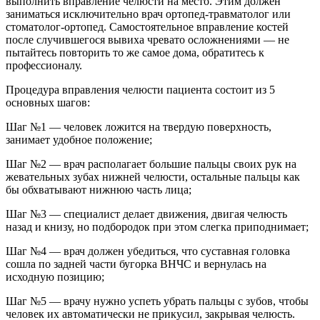
выполнить вправление челюсти на место. Этим должен
заниматься исключительно врач ортопед-травматолог или
стоматолог-ортопед. Самостоятельное вправление костей
после случившегося вывиха чревато осложнениями — не
пытайтесь повторить то же самое дома, обратитесь к
профессионалу.
Процедура вправления челюсти пациента состоит из 5
основных шагов:
Шаг №1 — человек ложится на твердую поверхность,
занимает удобное положение;
Шаг №2 — врач располагает большие пальцы своих рук на
жевательных зубах нижней челюсти, остальные пальцы как
бы обхватывают нижнюю часть лица;
Шаг №3 — специалист делает движения, двигая челюсть
назад и книзу, но подбородок при этом слегка приподнимает;
Шаг №4 — врач должен убедиться, что суставная головка
сошла по задней части бугорка ВНЧС и вернулась на
исходную позицию;
Шаг №5 — врачу нужно успеть убрать пальцы с зубов, чтобы
человек их автоматически не прикусил, закрывая челюсть.