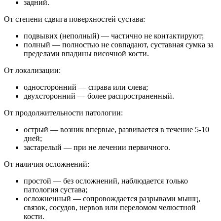
задний.
От степени сдвига поверхностей сустава:
подвывих (неполный) — частично не контактируют;
полный — полностью не совпадают, суставная сумка за
пределами впадины височной кости.
От локализации:
односторонний — справа или слева;
двухсторонний — более распространенный.
От продолжительности патологии:
острый — возник впервые, развивается в течение 5-10
дней;
застарелый — при не лечении первичного.
От наличия осложнений:
простой — без осложнений, наблюдается только
патология сустава;
осложненный — сопровождается разрывами мышц,
связок, сосудов, нервов или переломом челюстной
кости.