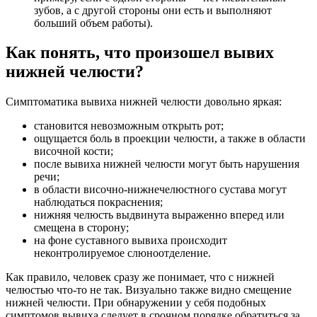
зубов, а с другой стороны они есть и выполняют
больший объем работы).
Как понять, что произошел вывих
нижней челюсти?
Симптоматика вывиха нижней челюсти довольно яркая:
становится невозможным открыть рот;
ощущается боль в проекции челюсти, а также в области
височной кости;
после вывиха нижней челюсти могут быть нарушения
речи;
в области височно-нижнечелюстного сустава могут
наблюдаться покраснения;
нижняя челюсть выдвинута выраженно вперед или
смещена в сторону;
на фоне суставного вывиха происходит
неконтролируемое слюноотделение.
Как правило, человек сразу же понимает, что с нижней
челюстью что-то не так. Визуально также видно смещение
нижней челюсти. При обнаружении у себя подобных
симптомов вывиха следует в срочном порядке обратиться за