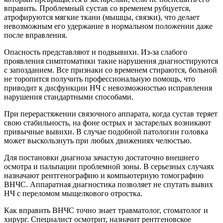
вправить. Проблемный сустав со временем рубцуется,
атрофируются мягкие ткани (мышцы, связки), что делает
невозможным его удержание в нормальном положении даже
после вправления.
Опасность представляют и подвывихи. Из-за слабого
проявления симптоматики такие нарушения диагностируются
с запозданием. Все признаки со временем стираются, больной
не торопится получить профессиональную помощь, что
приводит к дисфункции НЧ с невозможностью исправления
нарушения стандартными способами.
При перерастяжении связочного аппарата, когда сустав теряет
свою стабильность, на фоне острых и застарелых возникают
привычные вывихи. В случае подобной патологии головка
может выскользнуть при любых движениях челюстью.
Для постановки диагноза зачастую достаточно внешнего
осмотра и пальпации проблемной зоны. В серьезных случаях
назначают рентгенографию и компьютерную томографию
ВНЧС. Аппаратная диагностика позволяет не спутать вывих
НЧ с переломом мыщелкового отростка.
Как вправить ВНЧС точно знает травматолог, стоматолог и
хирург. Специалист осмотрит, назначит рентгеновское