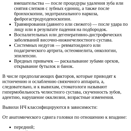
вмешательства — после процедуры удаления зуба или
снятия слепков с зубных единиц, а также после
бронхоскопии, эндотрахеального наркоза,
фиброгастродуоденоскопии.
Травмирования (давнего или свежего) — после удара по
лицу или в результате падения на подбородок.
Воспалительных или дегенеративно-дистрофических
заболеваний височно-нижнечелюстного сустава.
Системных недугов — ревматоидного или
подагрического артрита, остеомиелита, онкологии,
эпилепсии.
Вредных привычек — раскалывание зубами орехов,
открывание бутылок и банок.
В числе предполагающих факторов, которые приводят к
истончению и ослаблению связочного аппарата, а,
следовательно, и к вывихам, стоматологи называют
гипермобильность челюстного сустава, скученность зубов,
адентию, нарушение окклюзии, возрастные изменения.
Вывихи НЧ классифицируются в зависимости:
От анатомического сдвига головки по отношению к впадине:
передний;