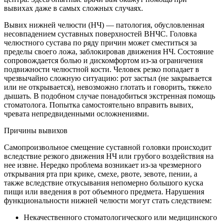
вывихах даже в самых сложных случаях.
Вывих нижней челюсти (НЧ) — патология, обусловленная
несовпадением суставных поверхностей ВНЧС. Головка
челюстного сустава по ряду причин может сместиться за
пределы своего ложа, заблокировав движения НЧ. Состояние
сопровождается болью и дискомфортом из-за ограничения
подвижности челюстной кости. Человек резко попадает в
чрезвычайно сложную ситуацию: рот застыл (не закрывается
или не открывается), невозможно глотать и говорить, тяжело
дышать. В подобном случае понадобиться экстренная помощь
стоматолога. Попытка самостоятельно вправить вывих,
чревата непредвиденными осложнениями.
Причины вывихов
Самопроизвольное смещение суставной головки происходит
вследствие резкого движения НЧ или грубого воздействия на
нее извне. Нередко проблема возникает из-за чрезмерного
открывания рта при крике, смехе, рвоте, зевоте, пении, а
также вследствие откусывания непомерно большого куска
пищи или введения в рот объемного предмета. Нарушения
функциональности нижней челюсти могут стать следствием:
Некачественного стоматологического или медицинского