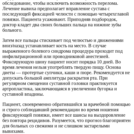
обследование, чтобы исключить возможность перелома.
Лечение вывиха предполагает вправление сустава с
последующей фиксацией челюсти с помощью четырехглавой
повязки. Пациента усаживают. Приподняв подбородок,
доктор кладет два своих больших пальца на нижние зубы
больного.
Затем все пальцы стискивает под челюстью и движениями
вниз/назад устанавливает кость на место. В случае
выраженного болевого синдрома процедура проходит под
инфильтрационной или проводниковой анестезией.
Фиксирующую шину пациент носит порядка 10 дней. Во
время лечения нельзя употреблять твердую пищу. Основа
диеты — протертые супчики, каши и пюре. Рекомендуется не
допускать большой амплитуды раскрытия рта. При
регулярном смещении суставной головки практикуется
артропластика, заключающаяся в увеличении бугорка и
суставной впадины.
Пациент, своевременно обратившийся за врачебной помощью
и строго соблюдавший рекомендации во время ношения
фиксирующей повязки, имеет все шансы на выздоровление
без повтора рецидивов. Разумеется, что прогноз благоприятен
для больных со свежими и не слишком застарелыми
вывихами.