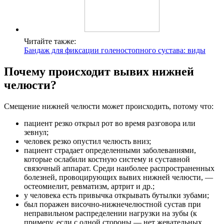
Читайте также:
Бандаж для фиксации голеностопного сустава: виды
Почему происходит вывих нижней
челюсти?
Смещение нижней челюсти может происходить, потому что:
пациент резко открыл рот во время разговора или
зевнул;
человек резко опустил челюсть вниз;
пациент страдает определенными заболеваниями,
которые ослабили костную систему и суставной
связочный аппарат. Среди наиболее распространенных
болезней, провоцирующих вывих нижней челюсти, —
остеомиелит, ревматизм, артрит и др.;
у человека есть привычка открывать бутылки зубами;
был поражен височно-нижнечелюстной сустав при
неправильном распределении нагрузки на зубы (к
примеру, если с одной стороны — нет жевательных