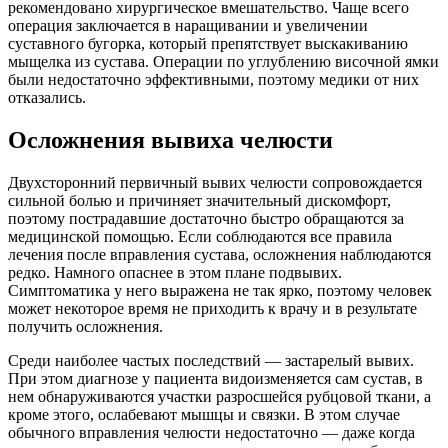
рекомендовано хирургическое вмешательство. Чаще всего
операция заключается в наращивании и увеличении
суставного бугорка, который препятствует выскакиванию
мыщелка из сустава. Операции по углублению височной ямки
были недостаточно эффективными, поэтому медики от них
отказались.
Осложнения вывиха челюсти
Двухсторонний первичный вывих челюсти сопровождается
сильной болью и причиняет значительный дискомфорт,
поэтому пострадавшие достаточно быстро обращаются за
медицинской помощью. Если соблюдаются все правила
лечения после вправления сустава, осложнения наблюдаются
редко. Намного опаснее в этом плане подвывих.
Симптоматика у него выражена не так ярко, поэтому человек
может некоторое время не приходить к врачу и в результате
получить осложнения.
Среди наиболее частых последствий — застарелый вывих.
При этом диагнозе у пациента видоизменяется сам сустав, в
нем обнаруживаются участки разросшейся рубцовой ткани, а
кроме этого, ослабевают мышцы и связки. В этом случае
обычного вправления челюсти недостаточно — даже когда