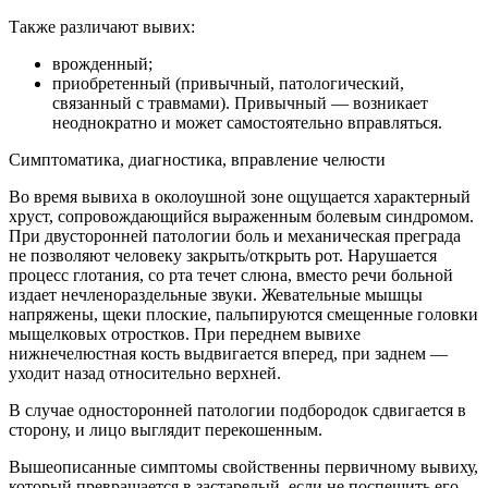
Также различают вывих:
врожденный;
приобретенный (привычный, патологический,
связанный с травмами). Привычный — возникает
неоднократно и может самостоятельно вправляться.
Симптоматика, диагностика, вправление челюсти
Во время вывиха в околоушной зоне ощущается характерный
хруст, сопровождающийся выраженным болевым синдромом.
При двусторонней патологии боль и механическая преграда
не позволяют человеку закрыть/открыть рот. Нарушается
процесс глотания, со рта течет слюна, вместо речи больной
издает нечленораздельные звуки. Жевательные мышцы
напряжены, щеки плоские, пальпируются смещенные головки
мыщелковых отростков. При переднем вывихе
нижнечелюстная кость выдвигается вперед, при заднем —
уходит назад относительно верхней.
В случае односторонней патологии подбородок сдвигается в
сторону, и лицо выглядит перекошенным.
Вышеописанные симптомы свойственны первичному вывиху,
который превращается в застарелый, если не поспешить его