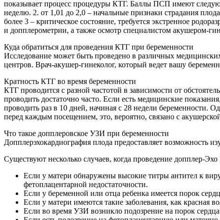
показывает процесс процедуры КТГ. Баллы ПСП имеют следующее 
неделю. 2. от 1,01 до 2,0 – начальные признаки страдания плода,
более 3 – критическое состояние, требуется экстренное родор
и допплерометрии, а также осмотр специалистом акушером-ги
Куда обратиться для проведения КТГ при беременности
Исследование может быть проведено в различных медицинских
центров. Врач-акушер-гинеколог, который ведет вашу беремен
Кратность КТГ во время беременности
КТГ проводится с разной частотой в зависимости от обстоятель
проводить достаточно часто. Если есть медицинские показания
проводить раз в 10 дней, начиная с 28 недели беременности. О
перед каждым посещением, это, вероятно, связано с акушерской
Что такое допплеровское УЗИ при беременности
Допплерэхокардиография плода предоставляет возможность изуч
Существуют несколько случаев, когда проведение допплер-Эхо
Если у матери обнаружены высокие титры антител к вирус
фетоплацентарной недостаточности.
Если у беременной или отца ребенка имеется порок сердца
Если у матери имеются такие заболевания, как красная в
Если во время УЗИ возникло подозрение на порок сердца 
Если есть подозрение на фетоплацентарную или маточно