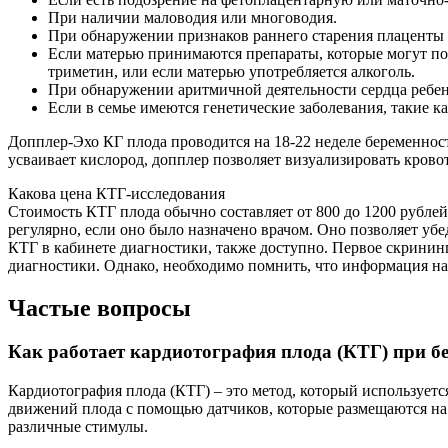
При наличии маловодия или многоводия.
При обнаружении признаков раннего старения плаценты
Если матерью принимаются препараты, которые могут пов
триметин, или если матерью употребляется алкоголь.
При обнаружении аритмичной деятельности сердца ребен
Если в семье имеются генетические заболевания, такие 
Допплер-Эхо КГ плода проводится на 18-22 неделе беременности
усваивает кислород, допплер позволяет визуализировать кровот
Какова цена КТГ-исследования
Стоимость КТГ плода обычно составляет от 800 до 1200 рублей
регулярно, если оно было назначено врачом. Оно позволяет у
КТГ в кабинете диагностики, также доступно. Первое скрининг
диагностики. Однако, необходимо помнить, что информация на 
Частые вопросы
Как работает кардиотография плода (КТГ) при б
Кардиотография плода (КТГ) – это метод, который используетс
движений плода с помощью датчиков, которые размещаются на
различные стимулы.