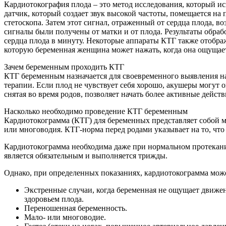
Кардиотокография плода – это метод исследования, который ис
датчик, который создает звук высокой частоты, помещается н
стетоскопа. Затем этот сигнал, отраженный от сердца плода, 
сигналы были получены от матки и от плода. Результаты обраб
сердца плода в минуту. Некоторые аппараты КТГ также отобр
которую беременная женщина может нажать, когда она ощущае
Зачем беременным проходить КТГ
КТГ беременным назначается для своевременного выявления на
терапии. Если плод не чувствует себя хорошо, акушеры могут
снятая во время родов, позволяет начать более активные дейс
Насколько необходимо проведение КТГ беременным
Кардиотокограмма (КТГ) для беременных представляет собой ме
или многоводия. КТГ-норма перед родами указывает на то, что
Кардиотокограмма необходима даже при нормальном протекани
является обязательным и выполняется трижды.
Однако, при определенных показаниях, кардиотокограмма може
Экстренные случаи, когда беременная не ощущает движени
здоровьем плода.
Переношенная беременность.
Мало- или многоводие.