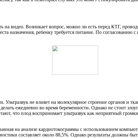
ь на видео. Возникает вопрос, можно ли есть перед КТГ, провод
еста назначения, ребенку требуется питание. По согласованию 
. Ультразвук не влияет на молекулярное строение органов и тка
елать ежедневно во время беременности. Однако не стоит злоуп
тают, что плод воспринимает ультразвук как неприятный громки
ованная на анализе кардиотокограммы с использованием компью
агностики составляет около 88,5%. Однако результаты должны б