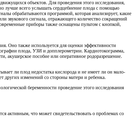
 движущихся объектов. Для проведения этого исследования,
жно лучше всего услышать сердцебиение плода с помощью
гналы обрабатываются программой, которая анализирует, какие
 или звукового сигнала, отражающего количество сокращений
Современные приборы также оснащены пультом с кнопкой,
ия. Оно также используется для оценки эффективности
кографии плода, УЗИ и допплерометрии. Кардиотокограмма,
ости, акушерское пособие или оперативное родоразрешение.
вает ли плод недостатка кислорода и не имеет ли он мало-
ет других изменений со стороны матери и ребенка.
иологической беременности проведение этого исследования
ится активным, что может свидетельствовать о проблемах со