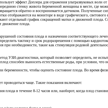
пользует эффект Доплера для отражения ультразвуковых волн от
а переднюю стенку живота беременной женщины в месте, где мо
возвращается обратно и воспринимается датчиком. Полученные си
отки отображаются на мониторе в виде графического, светового
ажают отдельный график сокращений матки и движений плода. 
т движение плода.
рушений состояния плода и назначения соответствующего лечен
 определить тактику и срок родоразрешения с помощью кардиото
твия при необходимости, такие как стимуляция родовой деятельн
тод УЗИ-диагностики, который позволяет определить, не испыты
 плод способен выносить естественные роды, при условии, что н
и беременности, чтобы оценить состояние плода. Во время физ
т проводиться чаще. Такие показания включают:
я плода в течение 8-12 часов или, наоборот, когда плод станов