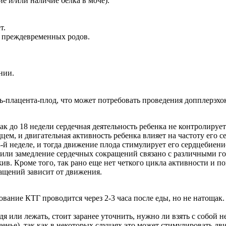
е и/или наличие белка в моче).
т.
, преждевременных родов.
нии.
ь-плацента-плод, что может потребовать проведения допплерэхо
ак до 18 недели сердечная деятельность ребенка не контролируе
ем, и двигательная активность ребенка влияет на частоту его 
-й неделе, и тогда движение плода стимулирует его сердцебиени
е или замедление сердечных сокращений связано с различными 
ив. Кроме того, так рано еще нет четкого цикла активности и по
ращений зависит от движения.
вание КТГ проводится через 2-3 часа после еды, но не натощак. 
я или лежать, стоит заранее уточнить, нужно ли взять с собой 
нье), так как в некоторых случаях это может стимулировать дви