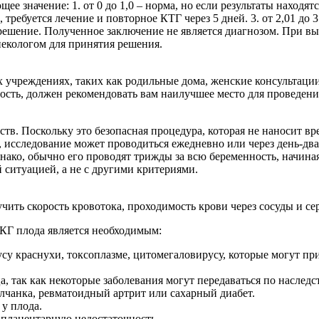
значение: 1. от 0 до 1,0 – норма, но если результаты находятся
 требуется лечение и повторное КТГ через 5 дней. 3. от 2,01 до 3
азрешение. Полученное заключение не является диагнозом. При в
некологом для принятия решения.
 учреждениях, таких как родильные дома, женские консультац
ность, должен рекомендовать вам наилучшее место для проведен
ств. Поскольку это безопасная процедура, которая не наносит вр
, исследование может проводиться ежедневно или через день-два
днако, обычно его проводят трижды за всю беременность, начина
 ситуацией, а не с другими критериями.
ить скорость кровотока, проходимость крови через сосуды и сер
 КГ плода является необходимым:
у краснухи, токсоплазме, цитомегаловирусу, которые могут при
, так как некоторые заболевания могут передаваться по наследст
олчанка, ревматоидный артрит или сахарный диабет.
у плода.
-плацентарную недостаточность.