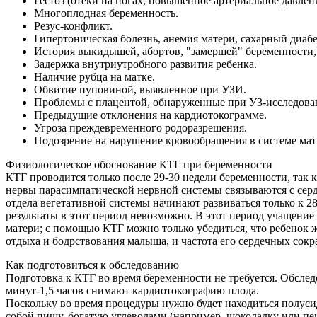
Гестоз (отеки на ногах, повышенное артериальное давлени
Многоплодная беременность.
Резус-конфликт.
Гипертоническая болезнь, анемия матери, сахарный диабе
История выкидышей, абортов, "замершей" беременности
Задержка внутриутробного развития ребенка.
Наличие рубца на матке.
Обвитие пуповиной, выявленное при УЗИ.
Проблемы с плацентой, обнаруженные при УЗ-исследова
Предыдущие отклонения на кардиотокограмме.
Угроза преждевременного родоразрешения.
Подозрение на нарушение кровообращения в системе мат
Физиологическое обоснование КТГ при беременности
КТГ проводится только после 29-30 недели беременности, так к
нервы парасимпатической нервной системы связываются с сердц
отдела вегетативной системы начинают развиваться только к 28
результаты в этот период невозможно. В этот период учащени
матери; с помощью КТГ можно только убедиться, что ребенок ж
отдыха и бодрствования малыша, и частота его сердечных сок
Как подготовиться к обследованию
Подготовка к КТГ во время беременности не требуется. Обследо
минут-1,5 часов снимают кардиотокографию плода.
Поскольку во время процедуры нужно будет находиться полусид
собой пищу, богатую углеводами (например, шоколадку или пече