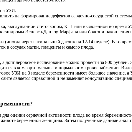
 на УЗИ.
лиять на формирование дефектов сердечно-сосудистой системы р
ка, выслушанной стетоскопом, КТГ или выявленной во время У
как синдромы Эсперса-Данлоу, Марфана или болезни накопления г
 (иногда через вагинальный датчик на 12-14 неделе). В то врем
ок в сосудах матки, плаценты и самого плода.
, а допплеровское исследование можно провести за 800 рублей.
бедиться в комфорте малыша и нормальном кровоснабжении. Виде
овое УЗИ на 3 неделе беременности имеет большое значение, а 
сайте является справочной и не заменяет консультацию специал
еременности?
я для оценки сердечной активности плода во время беременност
 животе беременной женщины. Затем полученные данные анализи