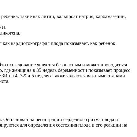
ебенка, такие как литий, вальпроат натрия, карбамазепин,
ЗИ.
ликогена.
я как кардиотокография плода показывает, как ребенок
 Это исследование является безопасным и может проводиться
о, где женщина в 35 недель беременности показывает процесс
УЗИ на 4, 7-9 и 5 неделях также являются важными этапами
иста.
и. Он основан на регистрации сердечного ритма плода и
руются для определения состояния плода и его реакции на