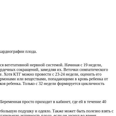
кардиографии плода.
тся вегетативной нервной системой. Начиная с 19 недели,
сердечных сокращений, замедляя их. Веточки симпатического
е. Хотя КТГ можно провести с 23-24 недели, оценить его
гормонами или веществами, попадающими в кровь ребенка от
коя ребенка. Только с 32 недели формируется цикличность
Беременная просто приходит в кабинет, где ей в течение 40
небольшую подушку и одеяло. Также может быть полезно взять с
гательную активность плода, если он заснул во время