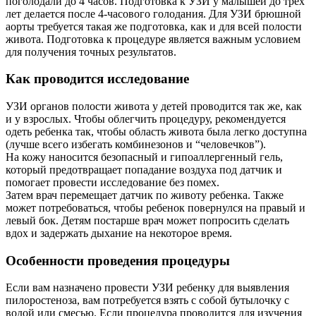
поголодали до 4 часов. Подготовка к УЗИ у малышей до трех
лет делается после 4-часового голодания. Для УЗИ брюшной
аорты требуется такая же подготовка, как и для всей полости
живота. Подготовка к процедуре является важным условием
для получения точных результатов.
Как проводится исследование
УЗИ органов полости живота у детей проводится так же, как
и у взрослых. Чтобы облегчить процедуру, рекомендуется
одеть ребенка так, чтобы область живота была легко доступна
(лучше всего избегать комбинезонов и “человечков”).
На кожу наносится безопасный и гипоаллергенный гель,
который предотвращает попадание воздуха под датчик и
помогает провести исследование без помех.
Затем врач перемещает датчик по животу ребенка. Также
может потребоваться, чтобы ребенок повернулся на правый и
левый бок. Детям постарше врач может попросить сделать
вдох и задержать дыхание на некоторое время.
Особенности проведения процедуры
Если вам назначено провести УЗИ ребенку для выявления
пилоростеноза, вам потребуется взять с собой бутылочку с
водой или смесью. Если процедура проводится для изучения