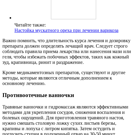
Читайте также:
Настойка мускатного ореха при лечении варикоза
Важно помнить, что длительность курса лечения и дозировку
препарата должен определять лечащий врач. Следует строго
соблюдать правила приема лекарства или нанесения мази или
геля, чтобы избежать побочных эффектов, таких как кожный
зуд, крапивница, ринит и раздражение.
Кроме медикаментозных препаратов, существуют и другие
методы, которые являются отличным дополнением к
основному лечению.
Противоотечные ванночки
Травяные ванночки и гидромассаж являются эффективными
методами для укрепления сосудов, снижения воспаления и
болевых ощущений. Для приготовления травяного настоя,
нужно смешать столовую ложку сухих листьев березы,
крапивы и лопуха с литром кипятка. Затем остудить и
погрузить ступни в полученный отвар на 30-50 минут.