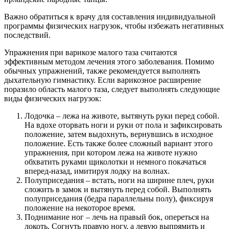
Важно обратиться к врачу для составления индивидуальной
программы физических нагрузок, чтобы избежать негативных
последствий.
Упражнения при варикозе малого таза считаются
эффективным методом лечения этого заболевания. Помимо
обычных упражнений, также рекомендуется выполнять
дыхательную гимнастику. Если варикозное расширение
поразило область малого таза, следует выполнять следующие
виды физических нагрузок:
Лодочка – лежа на животе, вытянуть руки перед собой.
На вдохе оторвать ноги и руки от пола и зафиксировать
положение, затем выдохнуть, вернувшись в исходное
положение. Есть также более сложный вариант этого
упражнения, при котором лежа на животе нужно
обхватить руками щиколотки и немного покачаться
вперед-назад, имитируя лодку на волнах.
Полуприседания – встать, ноги на ширине плеч, руки
сложить в замок и вытянуть перед собой. Выполнять
полуприседания (бедра параллельны полу), фиксируя
положение на некоторое время.
Поднимание ног – лечь на правый бок, опереться на
локоть. Согнуть правую ногу, а левую выпрямить и