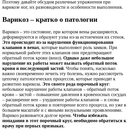
Поэтому давайте обсудим различные упражнения при
варикозе ног, их разновидности и особенности выполнения.
Варикоз – кратко о патологии
Варикоз – это состояние, при котором вены расширяются,
деформируются и образуют узлы из-за истончения их стенок.
Это происходит из-за нарушения функционирования
клапанов в венах
, которые выполняют роль замков. При
нормальной работе этих клапанов они предотвращают
обратный поток крови (вниз).
Однако даже небольшое
нарушение их работы может вызвать обратный поток
крови и последующий застой
. Чтобы понять, насколько
важно своевременно лечить эту болезнь, нужно рассмотреть
цепочку патологических процессов, которые приводят к
развитию варикоза.
Это своего рода порочный круг
:
небольшое нарушение работы клапанов – обратный поток
крови – застой – повышение давления в кровеносных сосудах
– расширение вен – ухудшение работы клапанов – и снова
обратный поток крови и повторение всего процесса, но уже в
большем масштабе и с явными визуальными проявлениями.
Варикоз развивается долгое время.
Чтобы избежать
попадания в этот порочный круг, необходимо обратиться к
врачу при первых признаках
.