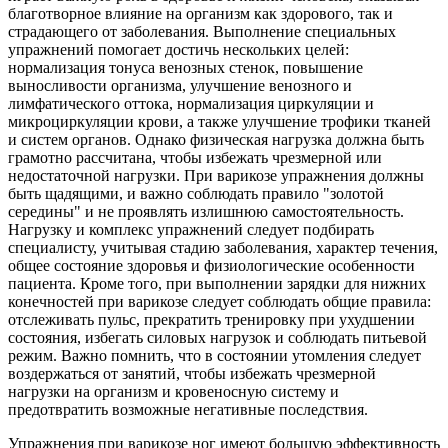
благотворное влияние на организм как здорового, так и
страдающего от заболевания. Выполнение специальных
упражнений помогает достичь нескольких целей:
нормализация тонуса венозных стенок, повышение
выносливости организма, улучшение венозного и
лимфатического оттока, нормализация циркуляции и
микроциркуляции крови, а также улучшение трофики тканей
и систем органов. Однако физическая нагрузка должна быть
грамотно рассчитана, чтобы избежать чрезмерной или
недостаточной нагрузки. При варикозе упражнения должны
быть щадящими, и важно соблюдать правило "золотой
середины" и не проявлять излишнюю самостоятельность.
Нагрузку и комплекс упражнений следует подбирать
специалисту, учитывая стадию заболевания, характер течения,
общее состояние здоровья и физиологические особенности
пациента. Кроме того, при выполнении зарядки для нижних
конечностей при варикозе следует соблюдать общие правила:
отслеживать пульс, прекратить тренировку при ухудшении
состояния, избегать силовых нагрузок и соблюдать питьевой
режим. Важно помнить, что в состоянии утомления следует
воздержаться от занятий, чтобы избежать чрезмерной
нагрузки на организм и кровеносную систему и
предотвратить возможные негативные последствия.
Упражнения при варикозе ног имеют большую эффективность