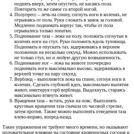
поднять вверх, затем опустить, не касаясь пола.
Повторить то же самое со второй ногой.
Полупресс – лечь на спину, согнуть ноги в коленях, не
отрываясь от пола. Руки сложить в замок за головой.
Медленно поднимать корпус так, чтобы от пола
отрывались только лопатки.
Поднимание таза – лежа на полу, положить согнутые в
коленях ноги на стул. Руки положить вдоль туловища.
Поднимать и опускать таз, задерживаясь в верхнем
положении на несколько секунд. Можно использовать
не только стул, но и любую другую возвышенность.
Поднимание ног – лежа на животе поочередно
поднимать ноги максимально высоко, задерживаясь в
верхней точке на пару секунд.
Верблюд – выполняется лежа на спине, согнув ноги в
коленях. Сделать глубокий вдох, максимально выпятив
живот, имитируя горб верблюда. Выдохнуть, стараясь
максимально втянуть живот.
Вращения таза – встать, руки на пояс. Выполнять
круговые вращения таза сначала по часовой стрелке,
затем против. Также можно выполнять отведения таза
влево-вправо, вперед-назад.
Такие упражнения не требуют много времени, но оказывают
положительное влияние на состояние кровеносных сосудов и