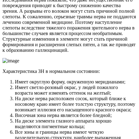
повреждения приводят к быстрому снижению качества
зрения. А разрывы его волокон могут стать причиной полной
слепоты. К сожалению, серьезные травмы нерва не поддаются
лечению современной медицине. Поэтому наступление
слепоты вследствие тяжелого поражения зрительного нерва в
большинстве случаев является процессом необратимым.
Структурные изменения в элементе могут стать причиной
формирования и расширения слепых пятен, а так же приводят
к образованию галлюцинаций.
Характеристика ЗН в нормальном состоянии:
Имеет округлую форму, окруженную меридианами;
Имеет светло-розовый окрас, у людей пожилого
возраста может изменять оттенок на желтый;
На диске нерва расположен сосок, который ближе к
носовому краю имеет более толстую структуру, поэтому
возникает иллюзия его насыщенного красного окраса;
Височная зона нерва является более бледной;
На диске элемента глазного аппарата хорошо
выделяются пигментные кольца;
Все зоны и границы нерва имеют четкую
разделительную структуру, наиболее выраженная