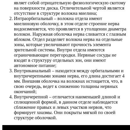
являет собой отрицательную физиологическую скотому
на поверхности диска. Отличительной чертой является
отсутствие в структуре волокна миелина;
Интраорбитальный – волокна отдела имеют
миелиновую оболочку, в этом отделе строение нерва
видоизменяется, что проявляется в утолщении диаметра
волокон. Наружная оболочка нерва сливается с глазным
яблоком. Отдел разделяет волокна нерва на отдельные
зоны, которые увеличивают прочность элемента
зрительной системы. Внутри отдела имеются
ограничивающие перегородки. Нервные сосуды не
входят в структуру отдельных зон, они имеют
автономное питание;
Внутриканальный – находится между орбитальными и
внутричерепными зонами нерва, его длина достигает 4
мм. Внешняя оболочка на волокнах истощается, что, в
свою очередь, ведет к снижению толщины нервных
окончаний;
Внутричерепной – отличается наименьшей длиной и
сплющенной формой, в данном отделе наблюдается
сближение правых и левых участков нервов, что
формирует хиазмы. Они покрыты мягкой по своей
структуре оболочкой.