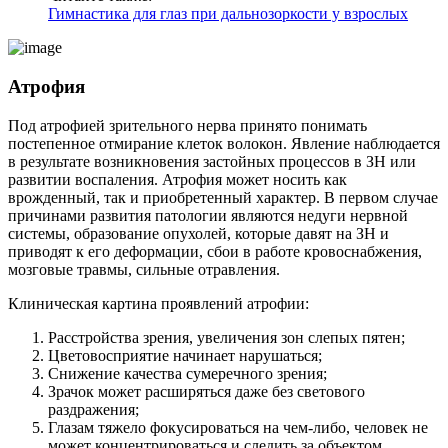
Гимнастика для глаз при дальнозоркости у взрослых
Атрофия
Под атрофией зрительного нерва принято понимать
постепенное отмирание клеток волокон. Явление наблюдается
в результате возникновения застойных процессов в ЗН или
развитии воспаления. Атрофия может носить как
врожденный, так и приобретенный характер. В первом случае
причинами развития патологии являются недуги нервной
системы, образование опухолей, которые давят на ЗН и
приводят к его деформации, сбои в работе кровоснабжения,
мозговые травмы, сильные отравления.
Клиническая картина проявлений атрофии:
Расстройства зрения, увеличения зон слепых пятен;
Цветовосприятие начинает нарушаться;
Снижение качества сумеречного зрения;
Зрачок может расширяться даже без светового
раздражения;
Глазам тяжело фокусироваться на чем-либо, человек не
может концентрироваться и следить за объектом.