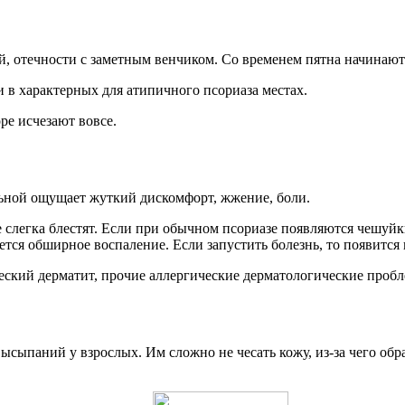
, отечности с заметным венчиком. Со временем пятна начинают 
в характерных для атипичного псориаза местах.
ре исчезают вовсе.
льной ощущает жуткий дискомфорт, жжение, боли.
 слегка блестят. Если при обычном псориазе появляются чешуйки
тся обширное воспаление. Если запустить болезнь, то появится
еский дерматит, прочие аллергические дерматологические пробл
ысыпаний у взрослых. Им сложно не чесать кожу, из-за чего об