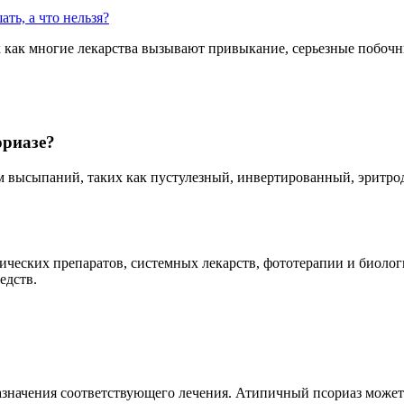
ть, а что нельзя?
 как многие лекарства вызывают привыкание, серьезные побочны
ориазе?
 высыпаний, таких как пустулезный, инвертированный, эритрод
ческих препаратов, системных лекарств, фототерапии и биолог
едств.
назначения соответствующего лечения. Атипичный псориаз може