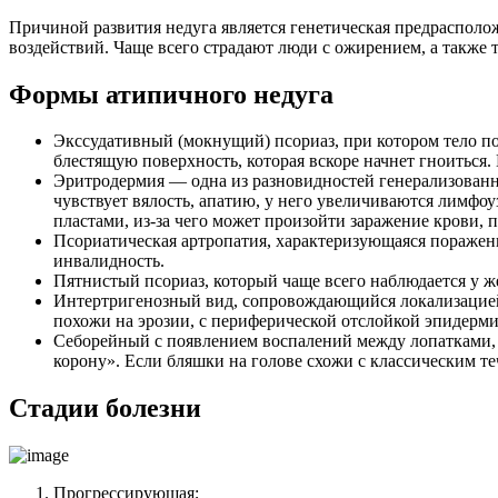
Причиной развития недуга является генетическая предрасполо
воздействий. Чаще всего страдают люди с ожирением, а также 
Формы атипичного недуга
Экссудативный (мокнущий) псориаз, при котором тело п
блестящую поверхность, которая вскоре начнет гноиться. 
Эритродермия — одна из разновидностей генерализованно
чувствует вялость, апатию, у него увеличиваются лимфоу
пластами, из-за чего может произойти заражение крови,
Псориатическая артропатия, характеризующаяся поражение
инвалидность.
Пятнистый псориаз, который чаще всего наблюдается у 
Интертригенозный вид, сопровождающийся локализацией 
похожи на эрозии, с периферической отслойкой эпидерми
Себорейный с появлением воспалений между лопатками, н
корону». Если бляшки на голове схожи с классическим т
Стадии болезни
Прогрессирующая;