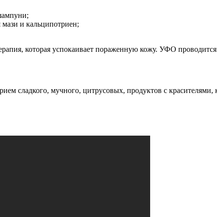
шампуни;
 мази и кальципотриен;
 терапия, которая успокаивает пораженную кожу. УФО проводитс
рием сладкого, мучного, цитрусовых, продуктов с красителями, 