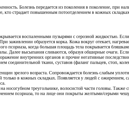
женность. Болезнь передается из поколения в поколение, при 
те, кто страдает повышенным потоотделением в кожных складках
окрывается воспаленными пузырями с серозной жидкостью. Есл
При заживлении образуется корка. Кожа вокруг отекает, нагревает
го псориаза, когда большая площадь тела покрывается бляшкам
злы. Далее высыпания сливаются, образуя обширные очаги. Если 
 поражение внутренних органов и прочие негативные последствия
м соединительной ткани, суставов (фаланг пальцев, стоп, колен
женщин зрелого возраста. Сопровождается болезнь слабым упло
только в кожных складках. Появляется у людей с ожирением, с
са.
а носогубном треугольнике, волосистой части головы. Также с
ечением псориаза, то на лице они покрыты желтыми/серыми чеш