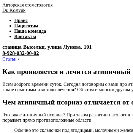
Авторская стоматология
Dr. Kostyuk
Прайс
Пациентам
Наша команда
Контакты
станица Выселки, улица Лунева, 101
8-928-032-00-02
Статьи
›
Как проявляется и лечится атипичный 
Всем доброго времени суток. Сегодня поговорим с вами про ат
какие симптомы и методы лечения? Об этом и многом другом у
Чем атипичный псориаз отличается от
Что такое атипичный псориаз? При таком развитии патологии п
поражает прямо противоположные области.
Обычно это складочки под ягодицами, молочными железа