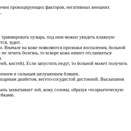
наличии провоцирующих факторов, негативных внешних
.
и травмировать пузырь, под ним можно увидеть влажную
ся, зудит.
и. Вначале на коже появляются признаки воспаления, больной
не лечить болезнь, то вскоре кожа начнет отслаиваться
.
ей, кистей). Если запустить недуг, то больной может получить
тнением и сильным шелушением бляшек.
ахарным диабетом, вегето-сосудистой дистонией. Высыпания
ыпь захватывает лоб, кожу головы, образуя «псориатическую
уйками.